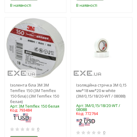
В наявності
В наявності
-3%
-3%
Ізолента біла 3M 3М
Ізоляційна стрічка 3M 0,15
Temflex 150 (3М Temflex
мм*18 мм*20 м white
150 біла) ) (3М Temflex 150
(3M/0,15/18/20-WT / 08088)
белая)
Арт: 3M/0,15/18/20-WT /
Арт: 3М Temflex 150 белая
08088
Код: 793484
Код: 772764
0
0