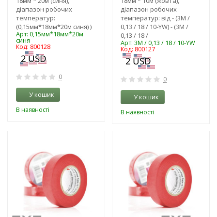
18мм * 20м (синя),
18мм * 10м (жовта),
діапазон робочих
діапазон робочих
температур:
температур: від - (3M /
(0,15мм*18мм*20м синя) )
0,13 / 18 / 10-YW) - (3M /
Арт: 0,15мм*18мм*20м
0,13 / 18 /
синя
Арт: 3M / 0,13 / 18 / 10-YW
Код: 800128
Код: 800127
0
0
У кошик
У кошик
В наявності
В наявності
-3%
-3%