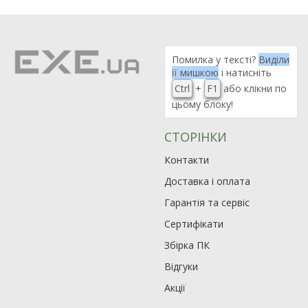
Помилка у тексті?
Виділи
її мишкою
і натисніть
Ctrl
+
F1
або клікни по
цьому блоку!
СТОРІНКИ
Контакти
Доставка і оплата
Гарантія та сервіс
Сертифікати
Збірка ПК
Відгуки
Акції