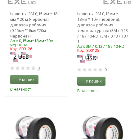
Ізолента 3M 0,15 мм * 18
Ізолента 3M 0,13мм *
мм * 20 м (червона),
18мм * 10м (червона),
діапазон робочих
діапазон робочих
(0,15мм*18мм*20м
температур: від (3M / 0,13
червона) )
/ 18 / 10-RD) (3M / 0,13 / 18 /
Арт: 0,15мм*18мм*20м
1
червона
Арт: 3M / 0,13 / 18 / 10-RD
Код: 800126
Код: 800125
0
0
У кошик
У кошик
В наявності
В наявності
-3%
-3%