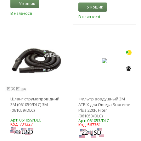
У кошик
У кошик
В наявності
В наявності
-3%
-3%
Шланг струмопровідний
Фильтр воздушный 3M
3M (061059/DLC) 3M
ATRIX для Omega Supreme
(061059/DLC)
Plus 220F, Filter
(061053/DLC)
Арт: 061059/DLC
Арт: 061053/DLC
Код: 731327
Код: 567361