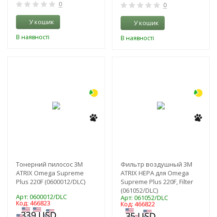
0
0
У кошик
У кошик
В наявності
В наявності
-3%
-3%
Тонерний пилосос 3M
Фильтр воздушный 3M
ATRIX Omega Supreme
ATRIX HEPA для Omega
Plus 220F (0600012/DLC)
Supreme Plus 220F, Filter
(061052/DLC)
Арт: 0600012/DLC
Арт: 061052/DLC
Код: 466823
Код: 466822