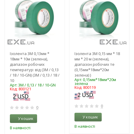
Ізолента 3M 0,13мм *
Ізолента 3M 0,15 мм * 18
18мм * 10м (зелена),
мм * 20 м (зелена),
діапазон робочих
діапазон робочих те
температур: від (3M / 0,13
(0,15мм*18мм*20м
/ 18 / 10-GN) (3M / 0,13 / 18 /
зелена) )
Арт: 0,15мм*18мм*20м
10
зелена
Арт: 3M / 0,13 / 18 / 10-GN
Код: 800119
Код: 800121
0
0
У кошик
У кошик
В наявності
В наявності