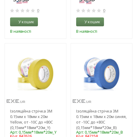
0
0
У кошик
У кошик
В наявності
В наявності
-3%
-3%
Ізоляційна стрічка 3M
Ізоляційна стрічка 3M
0.15мм x 18мм x 20м
0.15мм x 18мм x 20м синяя,
Yellow, от -10С до +80С
от -10С до +80С
(0,15мм*18мм*20м_Y)
(0,15мм*18мм*20м_B)
Арт: 0,15мм*18мм*20м_Y
Арт: 0,15мм*18мм*20м_B
Код: 847626
Код: 847158