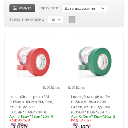
Сортувати:
Фільтр
Дата додавання
Товарів на сторінці:
36
-3%
-3%
Ізоляційна стрічка 3M
Ізоляційна стрічка 3M
0.15мм x 18мм x 20м Red,
0.15мм x 18мм x 20м
от -10С до +80С
Green, от -10С до +80С
(0,15мм*18мм*20м_R)
(0,15мм*18мм*20м_G)
Арт: 0,15мм*18мм*20м_R
Арт: 0,15мм*18мм*20м_G
Код: 847628
Код: 847627