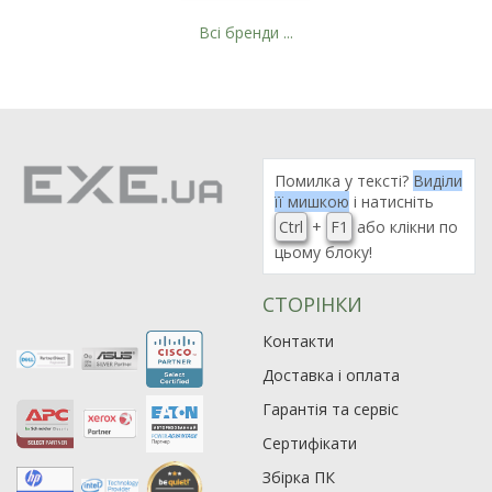
Всі бренди ...
Рейтинг EXE.ua:
4.6
974
Помилка у тексті?
Виділи
90
її мишкою
і натисніть
19
Ctrl
+
F1
або клікни по
21
цьому блоку!
63
СТОРІНКИ
Контакти
Доставка і оплата
Гарантія та сервіс
Сертифікати
Збірка ПК