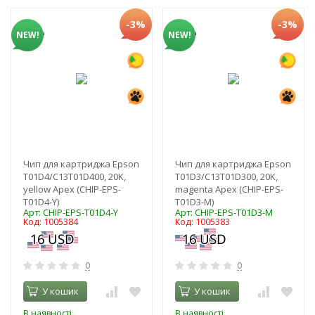
-3%
-3%
NEW!
NEW!
Чип для картриджа Epson
Чип для картриджа Epson
T01D4/C13T01D400, 20K,
T01D3/C13T01D300, 20K,
yellow Apex (CHIP-EPS-
magenta Apex (CHIP-EPS-
T01D4-Y)
T01D3-M)
Арт: CHIP-EPS-T01D4-Y
Арт: CHIP-EPS-T01D3-M
Код: 1005384
Код: 1005383
0
0
У кошик
У кошик
В наявності
В наявності