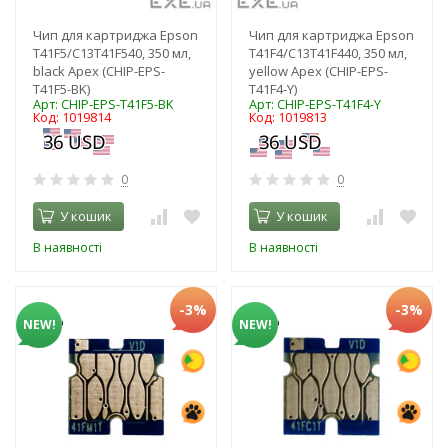
Чип для картриджа Epson
Чип для картриджа Epson
T41F5/C13T41F540, 350 мл,
T41F4/C13T41F440, 350 мл,
black Apex (CHIP-EPS-
yellow Apex (CHIP-EPS-
T41F5-BK)
T41F4-Y)
Арт: CHIP-EPS-T41F5-BK
Арт: CHIP-EPS-T41F4-Y
Код: 1019814
Код: 1019813
0
0
У кошик
У кошик
В наявності
В наявності
-3%
-3%
NEW!
NEW!