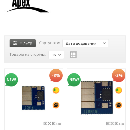
Сортувати:
Фільтр
Дата додавання
Товарів на сторінці:
36
-3%
-3%
NEW!
NEW!