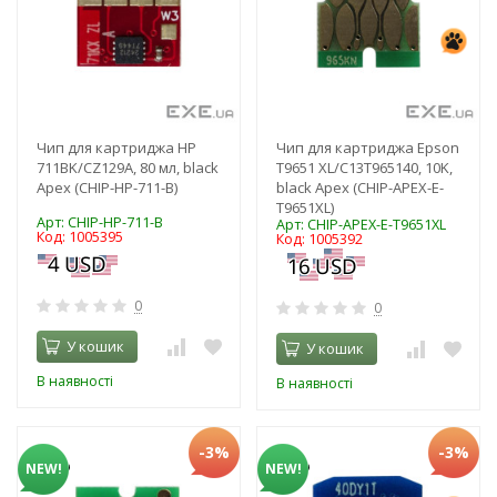
Чип для картриджа HP
Чип для картриджа Epson
711BK/CZ129A, 80 мл, black
T9651 XL/C13T965140, 10K,
Apex (CHIP-HP-711-B)
black Apex (CHIP-APEX-E-
T9651XL)
Арт: CHIP-HP-711-B
Арт: CHIP-APEX-E-T9651XL
Код: 1005395
Код: 1005392
0
0
У кошик
У кошик
В наявності
В наявності
-3%
-3%
NEW!
NEW!