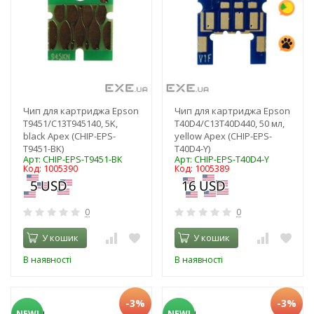
Чип для картриджа Epson
Чип для картриджа Epson
T9451/C13T945140, 5K,
T40D4/C13T40D440, 50 мл,
black Apex (CHIP-EPS-
yellow Apex (CHIP-EPS-
T9451-BK)
T40D4-Y)
Арт: CHIP-EPS-T9451-BK
Арт: CHIP-EPS-T40D4-Y
Код: 1005390
Код: 1005389
0
0
У кошик
У кошик
В наявності
В наявності
-3%
-3%
NEW!
NEW!