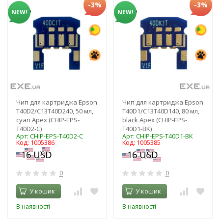
-3%
-3%
NEW!
NEW!
Чип для картриджа Epson
Чип для картриджа Epson
T40D2/C13T40D240, 50 мл,
T40D1/C13T40D140, 80 мл,
cyan Apex (CHIP-EPS-
black Apex (CHIP-EPS-
T40D2-C)
T40D1-BK)
Арт: CHIP-EPS-T40D2-C
Арт: CHIP-EPS-T40D1-BK
Код: 1005386
Код: 1005385
0
0
У кошик
У кошик
В наявності
В наявності