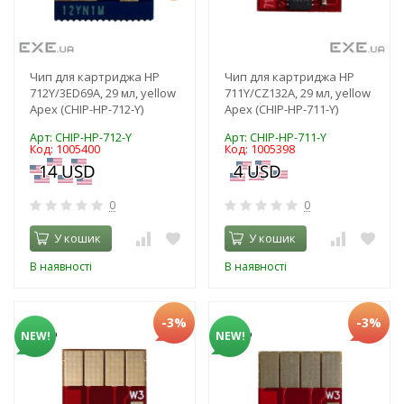
Чип для картриджа HP
Чип для картриджа HP
712Y/3ED69A, 29 мл, yellow
711Y/CZ132A, 29 мл, yellow
Apex (CHIP-HP-712-Y)
Apex (CHIP-HP-711-Y)
Арт: CHIP-HP-712-Y
Арт: CHIP-HP-711-Y
Код: 1005400
Код: 1005398
0
0
У кошик
У кошик
В наявності
В наявності
-3%
-3%
NEW!
NEW!