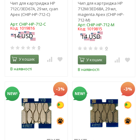
Чип для картриджа HP
Чип для картриджа HP
712C/3ED67A, 29 мл, cyan
712M/3ED68A, 29 мл,
Apex (CHIP-HP-712-C)
magenta Apex (CHIP-HP-
712-M)
Арт: CHIP-HP-712-C
Арт: CHIP-HP-712-M
Код: 1019816
Код: 1019815
0
0
У кошик
У кошик
В наявності
В наявності
-3%
-3%
NEW!
NEW!