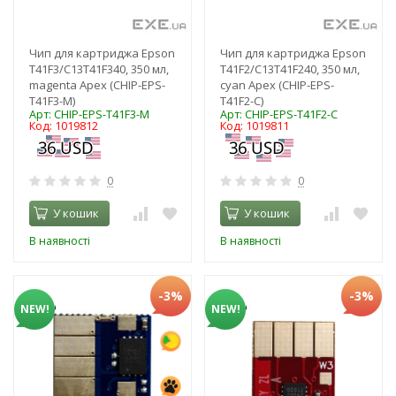
Чип для картриджа Epson
Чип для картриджа Epson
T41F3/C13T41F340, 350 мл,
T41F2/C13T41F240, 350 мл,
magenta Apex (CHIP-EPS-
cyan Apex (CHIP-EPS-
T41F3-M)
T41F2-C)
Арт: CHIP-EPS-T41F3-M
Арт: CHIP-EPS-T41F2-C
Код: 1019812
Код: 1019811
0
0
У кошик
У кошик
В наявності
В наявності
-3%
-3%
NEW!
NEW!