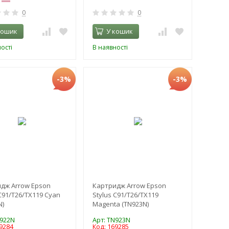
0
0
кошик
У кошик
ості
В наявності
-3%
-3%
дж Arrow Epson
Картридж Arrow Epson
 C91/T26/TX119 Cyan
Stylus C91/T26/TX119
N)
Magenta (TN923N)
N922N
Арт: TN923N
9284
Код: 169285