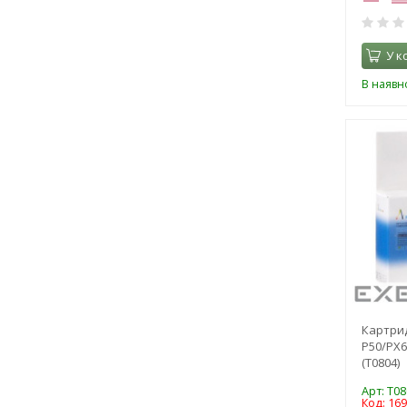
У к
В наявно
Картрид
P50/PX6
(T0804)
Арт: T08
Код: 16