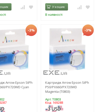
кошик
У кошик
ості
В наявності
-3%
-3%
дж Arrow Epson StPh
Картридж Arrow Epson StPh
660/PX720WD Cyan
P50/PX660/PX720WD
Magenta (T0803)
802
Арт: T0803
9287
Код: 169288