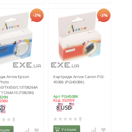
-3%
-3%
дж Arrow Epson
Картридж Arrow Canon PGI-
Photo
450Bk (PGI450BK)
50/TX650/C13T08264A
T11264A10 (T0826N)
Арт: PGI450BK
0826N
Код: 332059
2060
0
0
У кошик
кошик