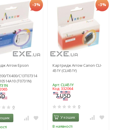
-3%
-3%
дж Arrow Epson
Картридж Arrow Canon CLI-
451Y (CLI451Y)
200/TX400/C13T07314
10514A10 (T0731N)
Арт: CLI451Y
0731N
Код: 332064
2065
0
0
У кошик
кошик
В наявності
ості