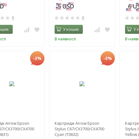
0
0
ошик
У кошик
У 
сті
В наявності
В наявн
-3%
-3%
ж Arrow Epson
Картридж Arrow Epson
Картри
C67/CX3700/CX4700
Stylus C67/CX3700/CX4700
Stylus
0631)
Cyan (T0632)
Yellow 