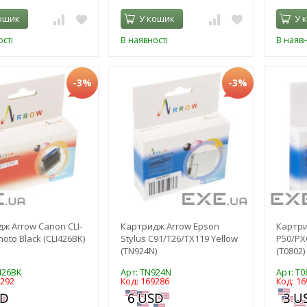
ошик
У кошик
У 
сті
В наявності
В наявн
-3%
-3%
ж Arrow Canon CLI-
Картридж Arrow Epson
Картри
oto Black (CLI426BK)
Stylus C91/T26/TX119 Yellow
P50/PX
(TN924N)
(T0802)
426BK
Арт: TN924N
Арт: T0
9292
Код: 169286
Код: 16