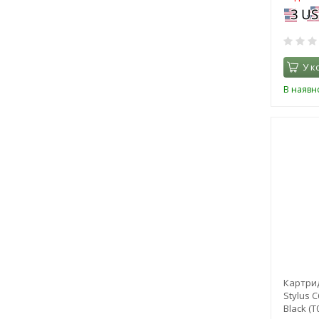
У к
В наявно
Картрид
Stylus 
Black (T