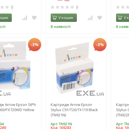
0
0
ошик
У кошик
У 
сті
В наявності
В наявн
-3%
-3%
ж Arrow Epson StPh
Картридж Arrow Epson
Картри
60/PX720WD Yellow
Stylus C91/T26/TX119 Black
Stylus
(TN921N)
(TN922
04
Арт: TN921N
Арт: T
9289
Код: 169283
Код: 16