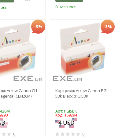
В наявності
ості
-3%
-3%
дж Arrow Canon CLI-
Картридж Arrow Canon PGI-
agenta (CLI426M)
5Bk Black (PGI5BK)
I426M
Арт: PGI5BK
9293
Код: 169294
0
0