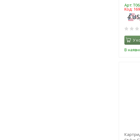
Арт: T06
Код: 16
У к
В наявно
Картрид