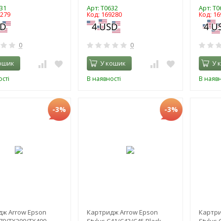
31
Арт: T0632
Арт: T0
9279
Код: 169280
Код: 16
0
0
ошик
У кошик
У 
сті
В наявності
В наявн
-3%
-3%
ж Arrow Epson
Картридж Arrow Epson
Картри