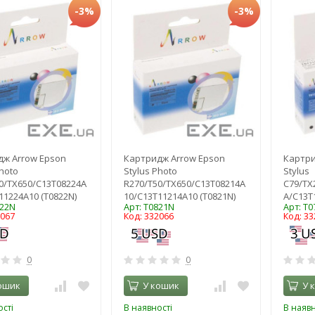
-3%
-3%
ж Arrow Epson
Картридж Arrow Epson
Картри
Photo
Stylus Photo
Stylus
0/TX650/C13T08224A
R270/T50/TX650/C13T08214A
C79/TX
11224A10 (T0822N)
10/C13T11214A10 (T0821N)
A/C13T
822N
Арт: T0821N
Арт: T
2067
Код: 332066
Код: 33
0
0
ошик
У кошик
У 
сті
В наявності
В наявн