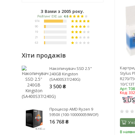
З Вами з 2005 року.
Хіти продажів
Рейтинг EXE.ua:
4.6
Картрид
Накопичувач SSD 2.5"
974
Stylus 
240GB Kingston
R270/T5
(SA400S37/240G)
90
10/C13T
3 500 ₴
19
Арт: T0
Код: 33
21
63
Процесор AMD Ryzen 9
5950X (100-100000059WOF)
16 768 ₴
У к
В наявно