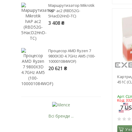
Маршрутизатор Mikrotik
hAP ac2 (RBD52G-
5HacD2HnD-TC)
3 408 ₴
Процесор AMD Ryzen 7
9800X3D 4.7GHz AM5 (100-
100001084WOF)
20 621 ₴
Картрид
451C (CL
Арт: CLI
Код: 33
Всі бренди ...
У к