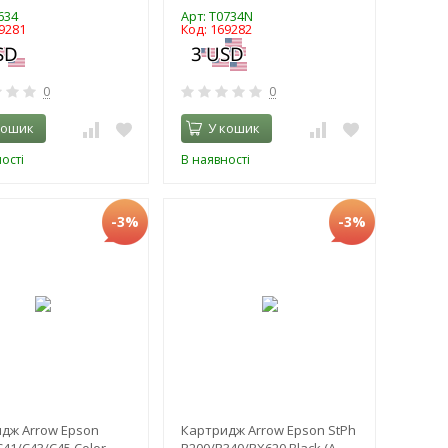
634
Арт: T0734N
9281
Код: 169282
0
0
кошик
У кошик
ості
В наявності
-3%
-3%
дж Arrow Epson
Картридж Arrow Epson StPh