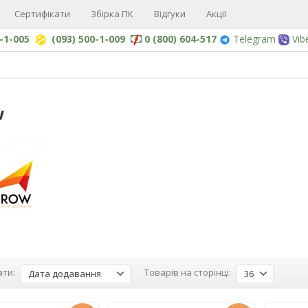
Сертифікати
Збірка ПК
Відгуки
Акції
0-1-005
(093) 500-1-009
0 (800) 604-517
Telegram
Vib
w
ти:
Товарів на сторінці:
Дата додавання
36