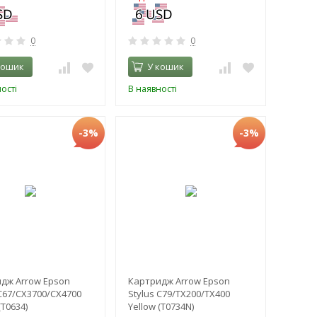
0
0
кошик
У кошик
ості
В наявності
-3%
-3%
дж Arrow Epson
Картридж Arrow Epson
 C67/CX3700/CX4700
Stylus C79/TX200/TX400
(T0634)
Yellow (T0734N)