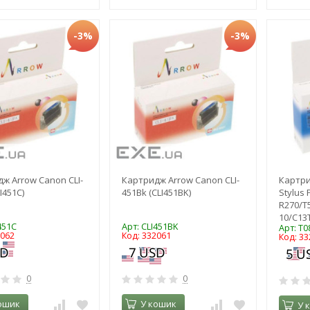
-3%
-3%
ж Arrow Canon CLI-
Картридж Arrow Canon CLI-
Картри
I451C)
451Bk (CLI451BK)
Stylus 
R270/T
10/C13
451C
Арт: CLI451BK
Арт: T
2062
Код: 332061
Код: 33
0
0
ошик
У кошик
У 