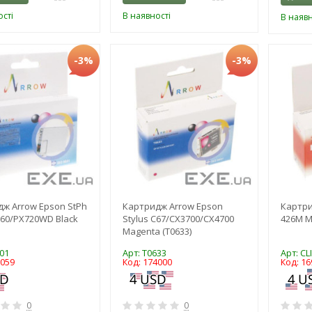
сті
В наявності
В наявн
-3%
-3%
ж Arrow Epson StPh
Картридж Arrow Epson
Картри
60/PX720WD Black
Stylus C67/CX3700/CX4700
426M M
Magenta (T0633)
01
Арт: T0633
Арт: CL
8059
Код: 174000
Код: 16
0
0