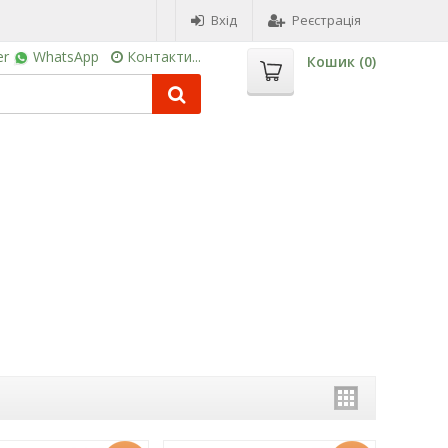
Вхід
Реєстрація
er
WhatsApp
Контакти...
Кошик (
0
)