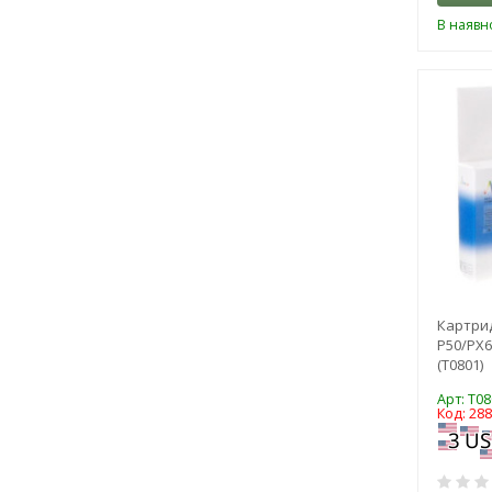
В наявно
Картрид
P50/PX6
(T0801)
Арт: T08
Код: 28