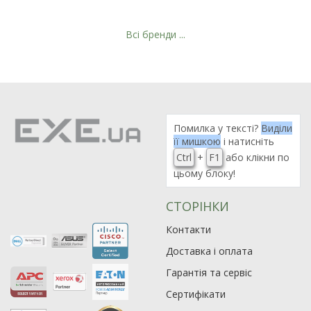
Всі бренди ...
Рейтинг EXE.ua:
4.6
974
Помилка у тексті?
Виділи
90
її мишкою
і натисніть
19
Ctrl
+
F1
або клікни по
21
цьому блоку!
63
СТОРІНКИ
Контакти
Доставка і оплата
Гарантія та сервіс
Сертифікати