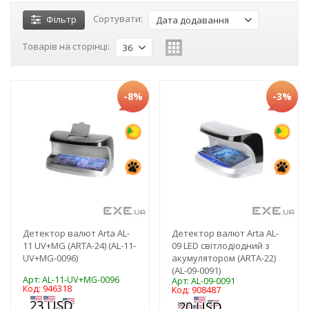
Сортувати:
Фільтр
Дата додавання
Товарів на сторінці:
36
-8%
-3%
Детектор валют Arta AL-
Детектор валют Arta AL-
11 UV+MG (ARTA-24) (AL-11-
09 LED світлодіодний з
UV+MG-0096)
акумулятором (ARTA-22)
(AL-09-0091)
Арт: AL-11-UV+MG-0096
Арт: AL-09-0091
Код: 946318
Код: 908487