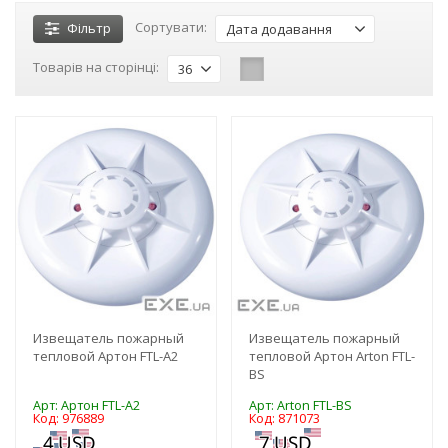
Сортувати:
Фільтр
Дата додавання
Товарів на сторінці:
36
-3%
-3%
Извещатель пожарный
Извещатель пожарный
тепловой Артон FTL-A2
тепловой Артон Arton FTL-
BS
Арт: Артон FTL-A2
Арт: Arton FTL-BS
Код: 976889
Код: 871073