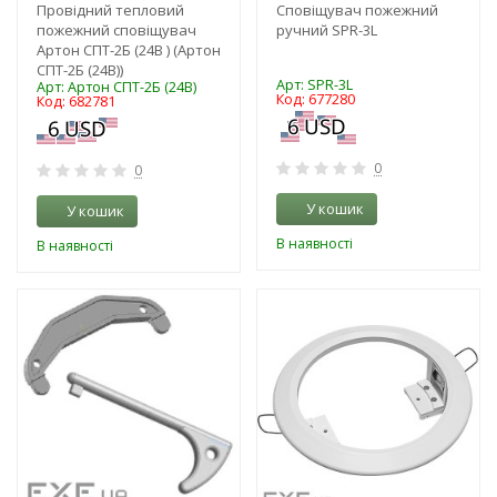
Провідний тепловий
Сповіщувач пожежний
пожежний сповіщувач
ручний SPR-3L
Артон СПТ-2Б (24В ) (Артон
СПТ-2Б (24В))
Арт: SPR-3L
Арт: Артон СПТ-2Б (24В)
Код: 677280
Код: 682781
0
0
У кошик
У кошик
В наявності
В наявності
-3%
-3%