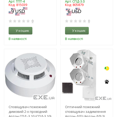
Арт: ТПТ-4
Арт: СПД-3.0
Код: 815039
Код: 805879
0
0
У кошик
У кошик
В наявності
В наявності
-3%
-3%
Сповіщувач пожежний
Оптичний пожежний
димовий 2-х провідний
сповіщувач задимлення
Артон СПД -3.10 (СПД-3.10)
Артон-ДЛ3 (Артон-ДЛ) 3)