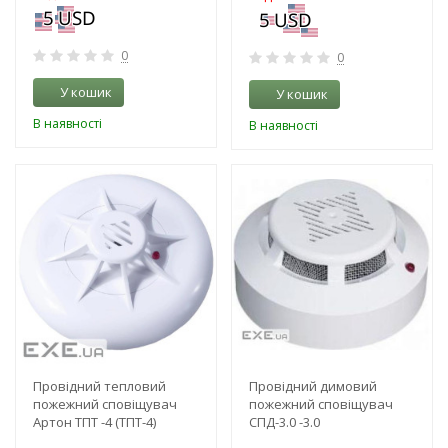
0
0
У кошик
У кошик
В наявності
В наявності
-3%
-3%
Провідний тепловий
Провідний димовий
пожежний сповіщувач
пожежний сповіщувач
Артон ТПТ -4 (ТПТ-4)
СПД-3.0 -3.0