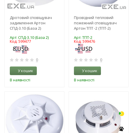
Дротовий сповіщувач
Провідний тепловий
задимлення Артон
пожежний сповіщувач
СПД-3.10 (База 2)
Артон ТПТ -2 (ТПТ-2)
Арт: СПД-3.10 (База 2)
Арт: ТПТ-2
Код: 599477
Код: 599476
0
0
У кошик
У кошик
В наявності
В наявності
-3%
-3%