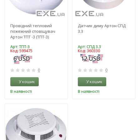
Провідний тепловий
Датчик диму Артон СПД
пожежний сповіщувач
3.3
Артон ТПТ -3 (ТПТ-3)
Арт: ТПТ-3
Арт: СПД 3.3
Код: 599475
Код: 360330
0
0
У кошик
У кошик
В наявності
В наявності
-3%