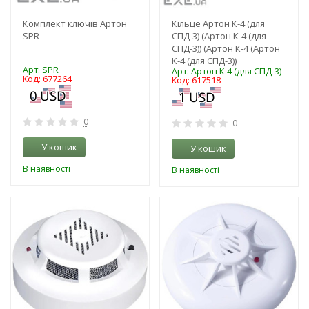
Комплект ключів Артон
Кільце Артон К-4 (для
SPR
СПД-3) (Артон К-4 (для
СПД-3)) (Артон К-4 (Артон
К-4 (для СПД-3))
Арт: SPR
Арт: Артон К-4 (для СПД-3)
Код: 677264
Код: 617518
0
0
У кошик
У кошик
В наявності
В наявності
-3%
-3%