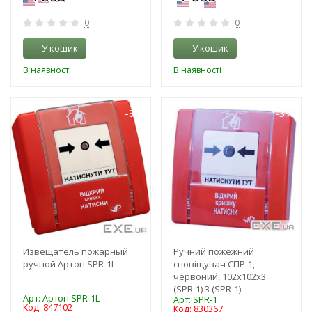
0
0
У кошик
У кошик
В наявності
В наявності
-3%
-3%
Извещатель пожарный
Ручний пожежний
ручной Артон SPR-1L
сповіщувач СПР-1,
червоний, 102х102х3
(SPR-1) 3 (SPR-1)
Арт: Артон SPR-1L
Арт: SPR-1
Код: 847102
Код: 830367