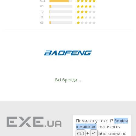
Всі бренди ...
Помилка у тексті?
Виділи
її мишкою
і натисніть
Ctrl
+
F1
або клікни по