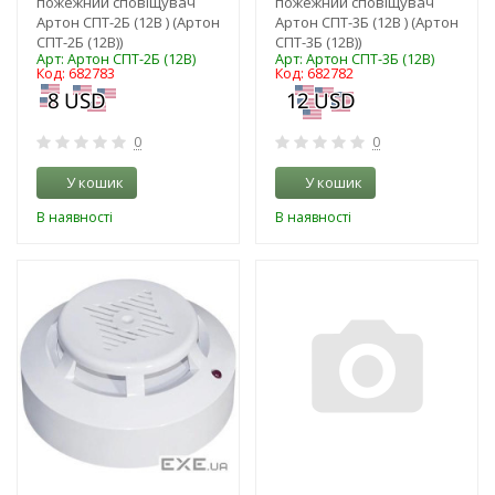
пожежний сповіщувач
пожежний сповіщувач
Артон СПТ-2Б (12В ) (Артон
Артон СПТ-3Б (12В ) (Артон
СПТ-2Б (12В))
СПТ-3Б (12В))
Арт: Артон СПТ-2Б (12В)
Арт: Артон СПТ-3Б (12В)
Код: 682783
Код: 682782
0
0
У кошик
У кошик
В наявності
В наявності
-3%
-3%