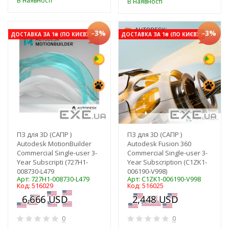
В наявності
В наявності
-3%
-3%
ДОСТАВКА ЗА 1₴ (ПО КИЄВУ)
ДОСТАВКА ЗА 1₴ (ПО КИЄВУ)
ПЗ для 3D (САПР )
ПЗ для 3D (САПР )
Autodesk MotionBuilder
Autodesk Fusion 360
Commercial Single-user 3-
Commercial Single-user 3-
Year Subscripti (727H1-
Year Subscription (C1ZK1-
008730-L479
006190-V998)
Арт: 727H1-008730-L479
Арт: C1ZK1-006190-V998
Код: 516029
Код: 516025
0
0