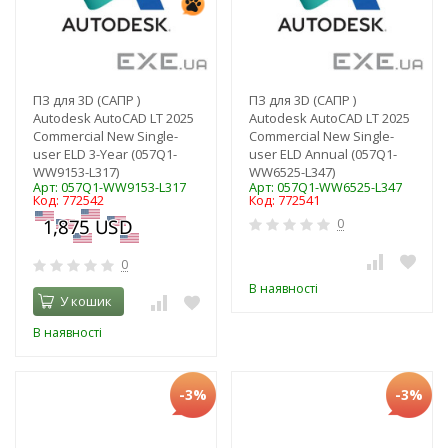
ПЗ для 3D (САПР )
ПЗ для 3D (САПР )
Autodesk AutoCAD LT 2025
Autodesk AutoCAD LT 2025
Commercial New Single-
Commercial New Single-
user ELD 3-Year (057Q1-
user ELD Annual (057Q1-
WW9153-L317)
WW6525-L347)
Арт: 057Q1-WW9153-L317
Арт: 057Q1-WW6525-L347
Код: 772542
Код: 772541
0
0
В наявності
У кошик
В наявності
-3%
-3%