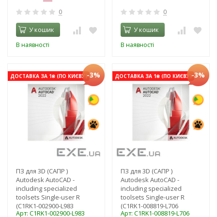
0
0
У кошик
У кошик
В наявності
В наявності
-3%
-3%
ДОСТАВКА ЗА 1₴ (ПО КИЄВУ)
ДОСТАВКА ЗА 1₴ (ПО КИЄВУ)
ПЗ для 3D (САПР )
ПЗ для 3D (САПР )
Autodesk AutoCAD -
Autodesk AutoCAD -
including specialized
including specialized
toolsets Single-user R
toolsets Single-user R
(C1RK1-002900-L983
(C1RK1-008819-L706
Арт: C1RK1-002900-L983
Арт: C1RK1-008819-L706