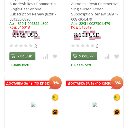
Autodesk Revit Commercial
Autodesk Revit Commercial
Single-user Annual
Single-user 3-Year
Subscription Renew (829I1-
Subscription Renew (829I1-
001355-L890
008730-L479
Арт: 829I1-001355-L890
Арт: 829I1-008730-L479
Код: 516018
Код: 516019
0
0
У кошик
У кошик
В наявності
В наявності
-3%
-3%
ДОСТАВКА ЗА 1₴ (ПО КИЄВУ)
ДОСТАВКА ЗА 1₴ (ПО КИЄВУ)