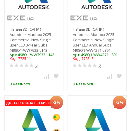
ПЗ для 3D (САПР )
ПЗ для 3D (САПР )
Autodesk Mudbox 2025
Autodesk Mudbox 2025
Commercial New Single-
Commercial New Single-
user ELD 3-Year Subs
user ELD Annual Subs
(498Q1-WW7933-L143
(498Q1-WW4271-L891
Арт: 498Q1-WW7933-L143
Арт: 498Q1-WW4271-L891
Код: 772544
Код: 772543
0
0
В наявності
В наявності
-3%
-3%
ДОСТАВКА ЗА 1₴ (ПО КИЄВУ)