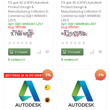
ПЗ для 3D (САПР) Autodesk
ПЗ для 3D (САПР) Autodesk
Product Design &
Product Design &
Manufacturing Collection IC
Manufacturing Collection IC
Commercia (02JI1-WW6361-
Commercia (02JI1-WW8500-
L257)
L937)
Арт: 02JI1-WW6361-L257
Арт: 02JI1-WW8500-L937
Код: 993588
Код: 993587
0
0
У кошик
У кошик
В наявності
В наявності
-3%
-3%
ДОСТАВКА ЗА 1₴ (ПО КИЄВУ)