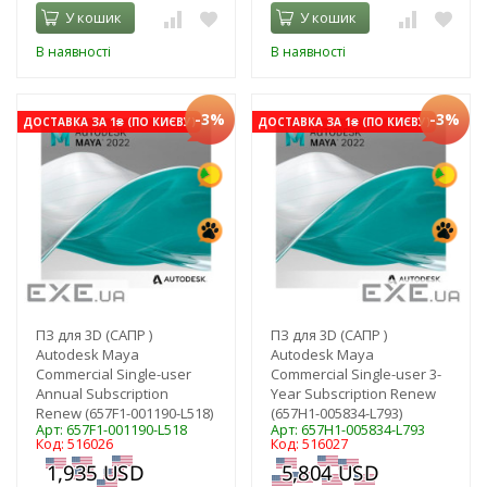
У кошик
У кошик
В наявності
В наявності
-3%
-3%
ДОСТАВКА ЗА 1₴ (ПО КИЄВУ)
ДОСТАВКА ЗА 1₴ (ПО КИЄВУ)
ПЗ для 3D (САПР )
ПЗ для 3D (САПР )
Autodesk Maya
Autodesk Maya
Commercial Single-user
Commercial Single-user 3-
Annual Subscription
Year Subscription Renew
Renew (657F1-001190-L518)
(657H1-005834-L793)
Арт: 657F1-001190-L518
Арт: 657H1-005834-L793
Код: 516026
Код: 516027