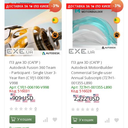
-3%
-3%
ДОСТАВКА ЗА 1₴ (ПО КИЄВУ)
ДОСТАВКА ЗА 1₴ (ПО КИЄВУ)
ПЗ для 3D (САПР )
ПЗ для 3D (САПР )
Autodesk Fusion 360 Team
Autodesk MotionBuilder
- Participant - Single User 3-
Commercial Single-user
Year Ren (C1FJ1-006190-
Annual Subscripti (727H1-
V998
001355-L890
Арт: C1FJ1-006190-V998
Арт: 727H1-001355-L890
Код: 516031
Код: 516028
0
0
У кошик
У кошик