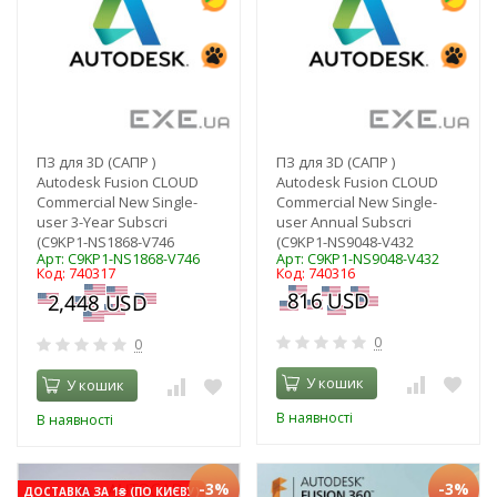
ПЗ для 3D (САПР )
ПЗ для 3D (САПР )
Autodesk Fusion CLOUD
Autodesk Fusion CLOUD
Commercial New Single-
Commercial New Single-
user 3-Year Subscri
user Annual Subscri
(C9KP1-NS1868-V746
(C9KP1-NS9048-V432
Арт: C9KP1-NS1868-V746
Арт: C9KP1-NS9048-V432
Код: 740317
Код: 740316
0
0
У кошик
У кошик
В наявності
В наявності
-3%
-3%
ДОСТАВКА ЗА 1₴ (ПО КИЄВУ)