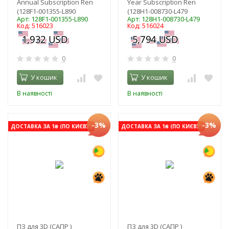
Annual Subscription Ren
Year Subscription Ren
(128F1-001355-L890
(128H1-008730-L479
Арт: 128F1-001355-L890
Арт: 128H1-008730-L479
Код: 516023
Код: 516024
0
0
У кошик
У кошик
В наявності
В наявності
-3%
-3%
ДОСТАВКА ЗА 1₴ (ПО КИЄВУ)
ДОСТАВКА ЗА 1₴ (ПО КИЄВУ)
ПЗ для 3D (САПР )
ПЗ для 3D (САПР )