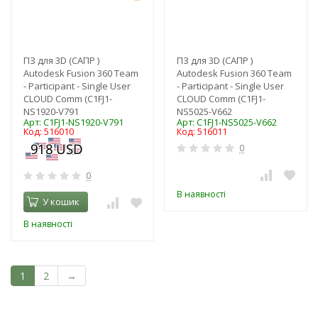
ПЗ для 3D (САПР )
ПЗ для 3D (САПР )
Autodesk Fusion 360 Team
Autodesk Fusion 360 Team
- Participant - Single User
- Participant - Single User
CLOUD Comm (C1FJ1-
CLOUD Comm (C1FJ1-
NS1920-V791
NS5025-V662
Арт: C1FJ1-NS1920-V791
Арт: C1FJ1-NS5025-V662
Код: 516010
Код: 516011
0
0
В наявності
У кошик
В наявності
1
2
→