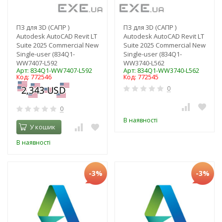
ПЗ для 3D (САПР )
ПЗ для 3D (САПР )
Autodesk AutoCAD Revit LT
Autodesk AutoCAD Revit LT
Suite 2025 Commercial New
Suite 2025 Commercial New
Single-user (834Q1-
Single-user (834Q1-
WW7407-L592
WW3740-L562
Арт: 834Q1-WW7407-L592
Арт: 834Q1-WW3740-L562
Код: 772546
Код: 772545
0
0
В наявності
У кошик
В наявності
-3%
-3%