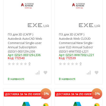
ПЗ для 3D (САПР )
ПЗ для 3D (САПР )
Autodesk AutoCAD Web
Autodesk Web CLOUD
Commercial Single-user
Commercial New Single-
Annual Subscription
user ELD Annual Subscr
(02GI1-003129-L336
(02GI1-WW7302-L221
Арт: 02GI1-003129-L336
Арт: 02GI1-WW7302-L221
Код: 772540
Код: 772539
0
0
В наявності
В наявності
-3%
-3%
ДОСТАВКА ЗА 1₴ (ПО КИЄВУ)
ДОСТАВКА ЗА 1₴ (ПО КИЄВУ)