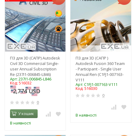
ПЗ для 3D (САПР) Autodesk
ПЗ для 3D (САПР )
Civil 3D Commercial Single-
Autodesk Fusion 360 Team
user Annual Subscription
- Participant - Single User
Re (237I1-006845-L846)
Annual Ren (C1FJ1-007163-
Арт: 237I1-006845-L846
V111
Код: 516032
Арт: C1FJ1-007163-V111
Код: 516030
0
0
У кошик
В наявності
В наявності