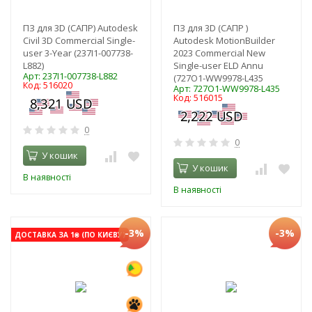
ПЗ для 3D (САПР) Autodesk
ПЗ для 3D (САПР )
Civil 3D Commercial Single-
Autodesk MotionBuilder
user 3-Year (237I1-007738-
2023 Commercial New
L882)
Single-user ELD Annu
Арт: 237I1-007738-L882
(727O1-WW9978-L435
Код: 516020
Арт: 727O1-WW9978-L435
Код: 516015
0
0
У кошик
У кошик
В наявності
В наявності
-3%
-3%
ДОСТАВКА ЗА 1₴ (ПО КИЄВУ)