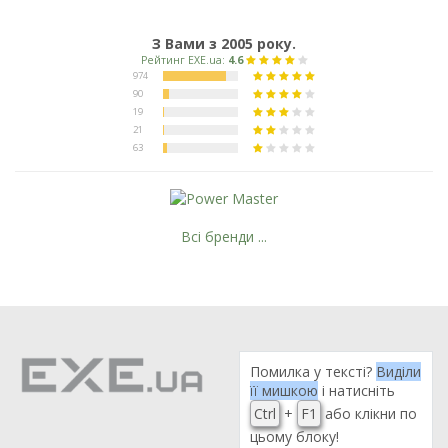
З Вами з 2005 року.
Всі бренди ...
Помилка у тексті?
Виділи
її мишкою
і натисніть
Ctrl
+
F1
або клікни по
цьому блоку!