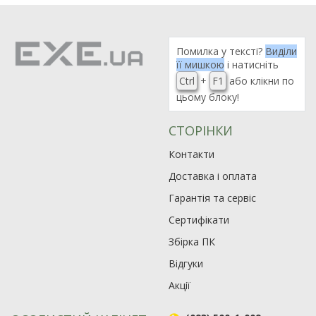
Помилка у тексті?
Виділи
її мишкою
і натисніть
Ctrl
+
F1
або клікни по
цьому блоку!
СТОРІНКИ
Контакти
Доставка і оплата
Гарантія та сервіс
Сертифікати
Збірка ПК
Відгуки
Акції