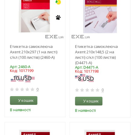
Етикетка самоклеюча
Етикетка самоклеюча
Axent 210x297 (1 на листі)
Axent 210x148,5 (2 на
с/кл (100 листів) (2460-A)
листі) с/кл (100 листів)
(D4471-A)
Арт: 2460-A
Арт: D4471-A
Код: 1017199
Код: 1017198
0
0
У кошик
У кошик
В наявності
В наявності
-3%
-3%
NEW!
NEW!