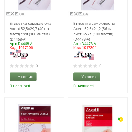
Етикетка самоклеюча
Етикетка самоклеюча
Axent 52,5x29,7 (40 на
Axent 52,5x21,2 (56 на
листі) с/кл (100 листів)
листі) с/кл (100 листів)
(D4468-A)
(D4478-A)
Арт: D4468-A
Арт: D4478-A
Код: 1017206
Код: 1017204
0
0
У кошик
У кошик
В наявності
В наявності
-3%
-3%
NEW!
NEW!