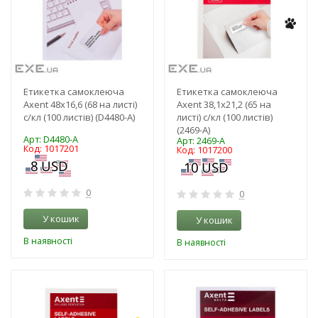
Етикетка самоклеюча
Етикетка самоклеюча
Axent 48x16,6 (68 на листі)
Axent 38,1x21,2 (65 на
с/кл (100 листів) (D4480-A)
листі) с/кл (100 листів)
(2469-A)
Арт: D4480-A
Арт: 2469-A
Код: 1017201
Код: 1017200
0
0
У кошик
У кошик
В наявності
В наявності
-3%
-3%
NEW!
NEW!