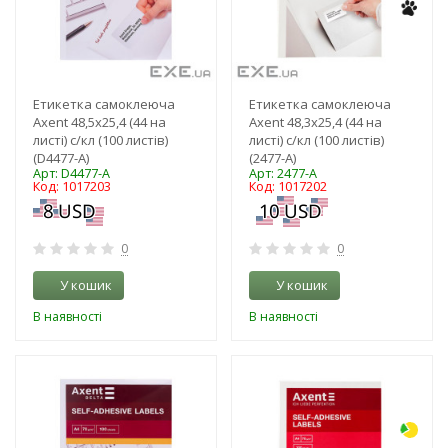
Етикетка самоклеюча
Етикетка самоклеюча
Axent 48,5x25,4 (44 на
Axent 48,3x25,4 (44 на
листі) с/кл (100 листів)
листі) с/кл (100 листів)
(D4477-A)
(2477-A)
Арт: D4477-A
Арт: 2477-A
Код: 1017203
Код: 1017202
0
0
У кошик
У кошик
В наявності
В наявності
-3%
-3%
NEW!
NEW!