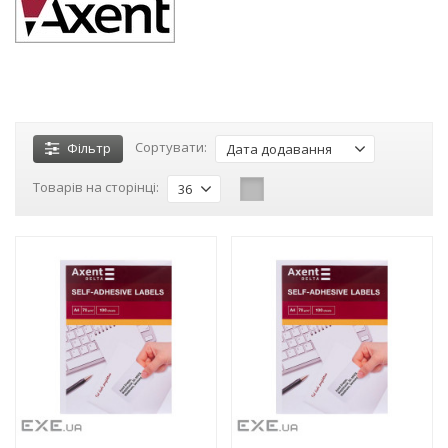
Сортувати:
Фільтр
Дата додавання
Товарів на сторінці:
36
-3%
-3%
NEW!
NEW!