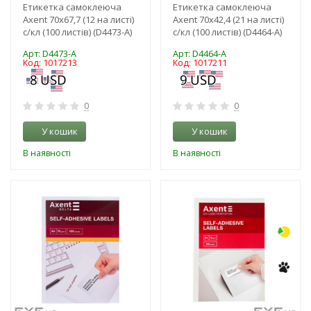
Етикетка самоклеюча
Етикетка самоклеюча
Axent 70x67,7 (12 на листі)
Axent 70x42,4 (21 на листі)
с/кл (100 листів) (D4473-A)
с/кл (100 листів) (D4464-A)
Арт: D4473-A
Арт: D4464-A
Код: 1017213
Код: 1017211
0
0
У кошик
У кошик
В наявності
В наявності
-3%
-3%
NEW!
NEW!