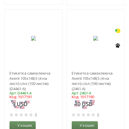
-3%
-3%
NEW!
NEW!
Етикетка самоклеюча
Етикетка самоклеюча
Axent 105x148,5 (4 на
Axent 105x148,5 (4 на
листі) с/кл (100 листів)
листі) с/кл (100 листів)
(D4461-A)
(2461-A)
Арт: D4461-A
Арт: 2461-A
Код: 1017191
Код: 1017190
0
0
У кошик
У кошик