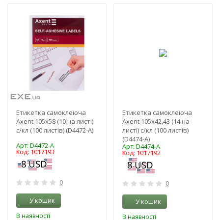
-3%
-3%
NEW!
NEW!
Етикетка самоклеюча
Етикетка самоклеюча
Axent 105x58 (10 на листі)
Axent 105x42,43 (14 на
с/кл (100 листів) (D4472-A)
листі) с/кл (100 листів)
(D4474-A)
Арт: D4472-A
Арт: D4474-A
Код: 1017193
Код: 1017192
0
0
У кошик
У кошик
В наявності
В наявності