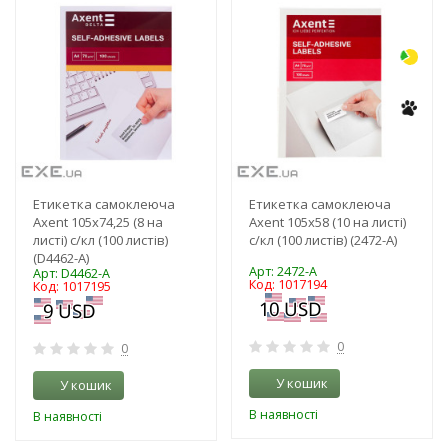
-3%
-3%
NEW!
NEW!
Етикетка самоклеюча
Етикетка самоклеюча
Axent 105x74,25 (8 на
Axent 105x58 (10 на листі)
листі) с/кл (100 листів)
с/кл (100 листів) (2472-A)
(D4462-A)
Арт: 2472-A
Арт: D4462-A
Код: 1017194
Код: 1017195
0
0
У кошик
У кошик
В наявності
В наявності