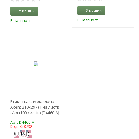
У кошик
У кошик
В наявності
В наявності
-3%
Етикетка самоклеюча
Axent 210x297 (1 на листі)
с/кл (100 листів) (D4460-A)
Арт: D4460-A
Код: 758732