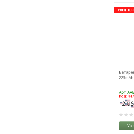
СПЕЦ. ЦІН
Батарей
225mAh L
Арт: AA
Код: 44
У к