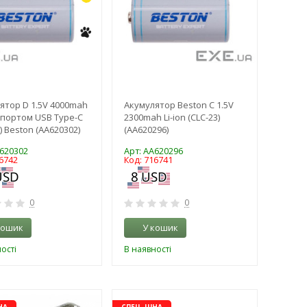
ятор D 1.5V 4000mah
Акумулятор Beston C 1.5V
з портом USB Type-C
2300mah Li-ion (CLC-23)
) Beston (AA620302)
(AA620296)
A620302
Арт: AA620296
6742
Код: 716741
0
0
кошик
У кошик
ості
В наявності
-16%
-16%