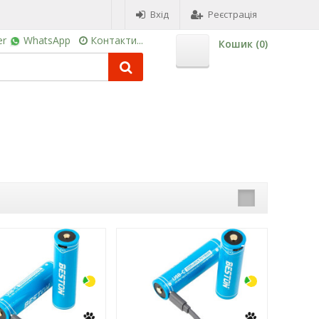
Вхід
Реєстрація
er
WhatsApp
Контакти...
Кошик (
0
)
-3%
-3%