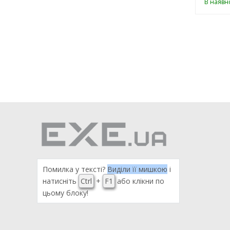
В наявно
Помилка у тексті?
Виділи її мишкою
і
натисніть
Ctrl
+
F1
або клікни по
цьому блоку!