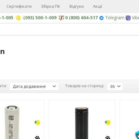
Сертифікати
Збірка ПК
Відгуки
Акції
0-1-005
(093) 500-1-009
0 (800) 604-517
Telegram
Vib
on
ти:
Товарів на сторінці:
Дата додавання
36
-3%
-3%