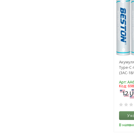
Акумуля
Type-C 4
(3AC-18
Арт: AA
Код: 69
У к
В наявно