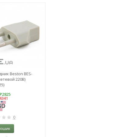
-3%
дник Beston BES-
сетевой 220В)
25)
AP2825
4341
0
кошик