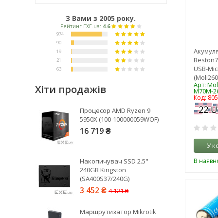
З Вами з 2005 року.
Акумуля
Beston70
USB-Mic
(Moli26
Арт: Mo
Хіти продажів
M70M-2
Код: 80
Рейтинг EXE.ua:
4.6
Процесор AMD Ryzen 9
974
5950X (100-100000059WOF)
90
16 719 ₴
19
У к
21
В наявно
Накопичувач SSD 2.5"
63
240GB Kingston
(SA400S37/240G)
3 452 ₴
4 121 ₴
Маршрутизатор Mikrotik