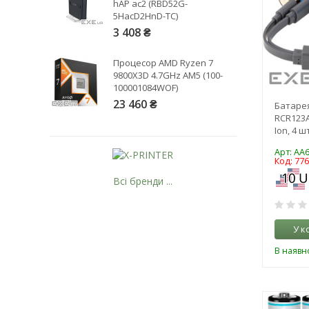
hAP ac2 (RBD52G-
5HacD2HnD-TC)
3 408 ₴
Процесор AMD Ryzen 7
9800X3D 4.7GHz AM5 (100-
100001084WOF)
23 460 ₴
Батарея
RCR123A 
Ion, 4 ш
Арт: AA
Код: 77
Всі бренди ...
У к
В наявно