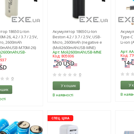
тор 18650 Li-Ion
Акумулятор 18650 Li-Ion
Акумул
M-26, 4.2 / 3.7 / 2.5V,
Beston 4.2 / 3.7 / 2.5V, USB-
Type-C 
ro, 2600mAh
Micro, 2600mAh (negative e
Li-ion 
00mAhUSB-M70M-26)
(Moli2600mAhUSB-MNE)
Арт: A
li2600mAhUSB-
Арт: Moli2600mAhUSB-MNE
Код: 77
6
Код: 805936
5937
0
0
У 
У кошик
ошик
В наявн
В наявності
сті
-3%
-16%
СПЕЦ. ЦІНА