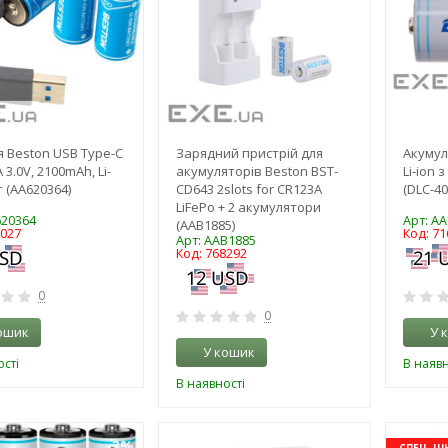
 Beston USB Type-C
Зарядний пристрій для
Акумул
3.0V, 2100mAh, Li-
акумуляторів Beston BST-
Li-ion 
т (AA620364)
CD643 2slots for CR123A
(DLC-40
LiFePo + 2 акумулятори
620364
Арт: A
(AAB1885)
6027
Код: 71
Арт: AAB1885
Код: 768292
0
0
ошик
У 
У кошик
сті
В наявн
В наявності
-3%
-3%