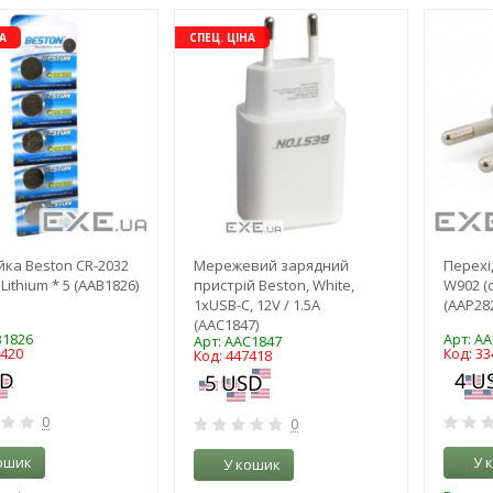
-16%
-16%
А
СПЕЦ. ЦІНА
ка Beston CR-2032
Мережевий зарядний
Перехі
ithium * 5 (AAB1826)
пристрій Beston, White,
W902 (
1xUSB-C, 12V / 1.5A
(AAP28
(AAC1847)
B1826
Арт: A
Арт: AAC1847
7420
Код: 33
Код: 447418
0
0
ошик
У 
У кошик