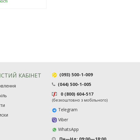
ості
СТИЙ КАБІНЕТ
(093) 500-1-009
(044) 500-1-005
овлення
0 (800) 604-517
іль
(безкоштовно з мобільного)
ити
Telegram
иски
Viber
WhatsApp
Пн—Нд: 09:00—18:00