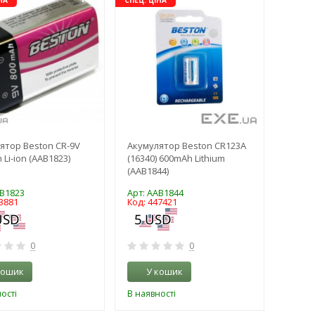
НА
СПЕЦ. ЦІНА
ятор Beston CR-9V
Акумулятор Beston CR123A
Li-ion (AAB1823)
(16340) 600mAh Lithium
(AAB1844)
AB1823
Арт: AAB1844
3881
Код: 447421
0
0
кошик
У кошик
ості
В наявності