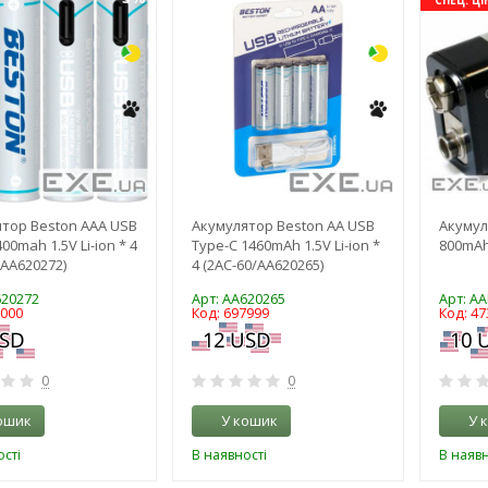
СПЕЦ. ЦІ
тор Beston AAA USB
Акумулятор Beston AA USB
Акумул
00mah 1.5V Li-ion * 4
Type-C 1460mAh 1.5V Li-ion *
800mAh 
/AA620272)
4 (2AC-60/AA620265)
620272
Арт: AA620265
Арт: A
8000
Код: 697999
Код: 47
0
0
ошик
У кошик
У 
сті
В наявності
В наявн