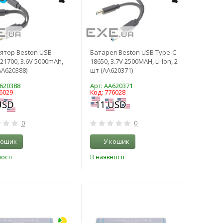
ятор Beston USB
Батарея Beston USB Type-C
21700, 3.6V 5000mAh,
18650, 3.7V 2500MAH, Li-Ion, 2
(AA620388)
шт (AA620371)
A620388
Арт: AA620371
6029
Код: 776028
0
0
кошик
У кошик
ості
В наявності
-3%
-3%