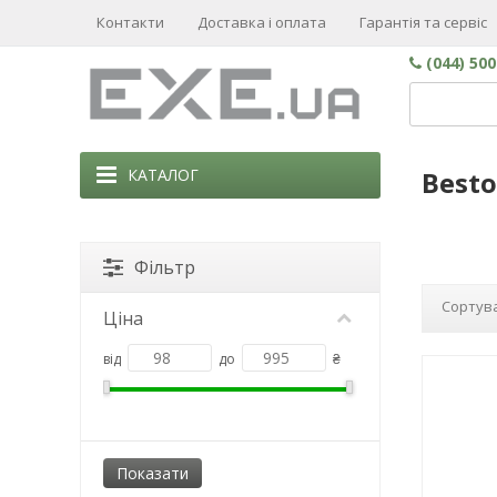
Контакти
Доставка і оплата
Гарантія та сервіс
(044) 50
КАТАЛОГ
Best
Фільтр
Сортува
Ціна
від
до
₴