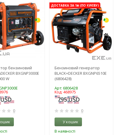
-3%
-3%
ДОСТАВКА ЗА 1₴ (ПО КИЄВУ)
атор бензиновий
Бензиновий генератор
&DECKER BXGNP3000E
BLACK+DECKER BXGNP6510E
000 W
(6806428)
XGNP3000E
Арт: 6806428
8976
Код: 468975
0
0
кошик
У кошик
ості
В наявності