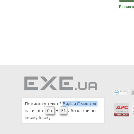
В наявно
Помилка у тексті?
Виділи її мишкою
і
натисніть
Ctrl
+
F1
або клікни по
цьому блоку!