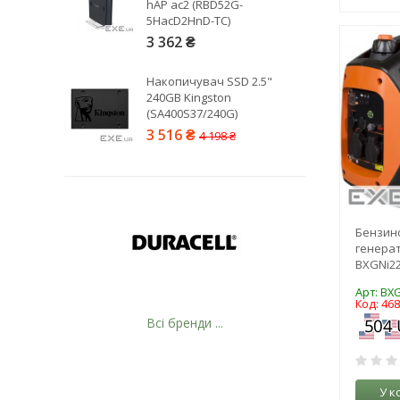
hAP ac2 (RBD52G-
5HacD2HnD-TC)
3 362 ₴
Накопичувач SSD 2.5"
240GB Kingston
(SA400S37/240G)
3 516 ₴
4 198 ₴
Бензин
генера
BXGNi2
Арт: BX
Код: 46
Всі бренди ...
У к