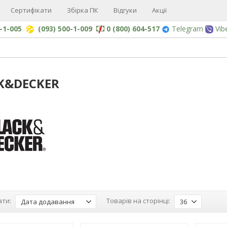
Сертифікати
Збірка ПК
Відгуки
Акції
0-1-005
(093) 500-1-009
0 (800) 604-517
Telegram
Vib
K&DECKER
ти:
Товарів на сторінці:
Дата додавання
36