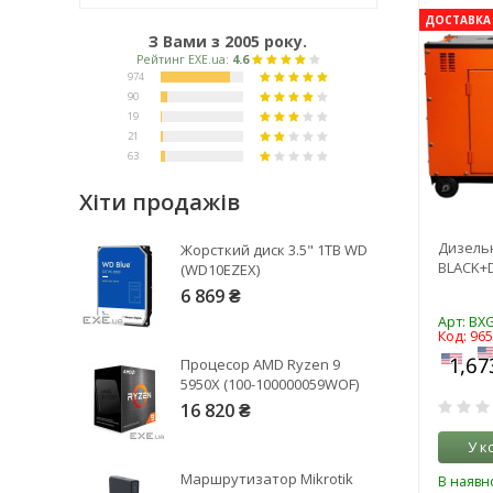
ДОСТАВКА 
З Вами з 2005 року.
Хіти продажів
Рейтинг EXE.ua:
4.6
Дизель
Жорсткий диск 3.5" 1TB WD
974
BLACK+
(WD10EZEX)
90
6 869 ₴
19
Арт: BX
Код: 96
21
Процесор AMD Ryzen 9
63
5950X (100-100000059WOF)
16 820 ₴
У к
Маршрутизатор Mikrotik
В наявно