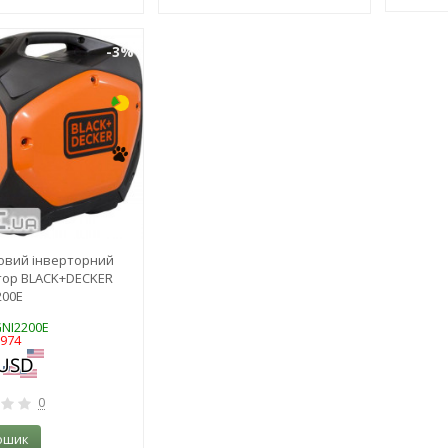
-3%
овий інверторний
тор BLACK+DECKER
200E
GNI2200E
8974
0
ошик