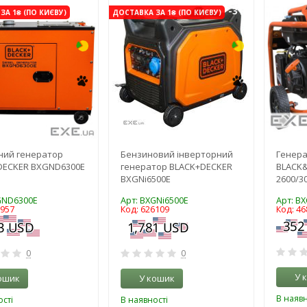
-3%
-3%
ЗА 1₴ (ПО КИЄВУ)
ДОСТАВКА ЗА 1₴ (ПО КИЄВУ)
ний генератор
Бензиновий інверторний
Генер
DECKER BXGND6300E
генератор BLACK+DECKER
BLACK
BXGNi6500E
2600/3
GND6300E
Арт: BXGNi6500E
Арт: B
5957
Код: 626109
Код: 46
0
0
У 
ошик
У кошик
В наявн
сті
В наявності