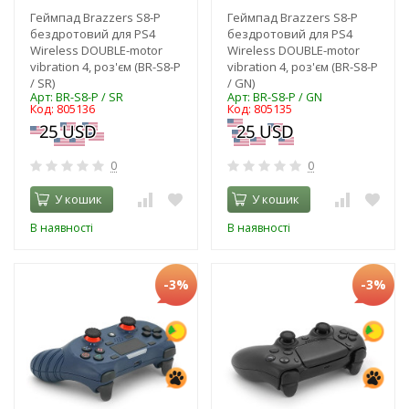
Геймпад Brazzers S8-P
Геймпад Brazzers S8-P
бездротовий для PS4
бездротовий для PS4
Wireless DOUBLE-motor
Wireless DOUBLE-motor
vibration 4, роз'єм (BR-S8-P
vibration 4, роз'єм (BR-S8-P
/ SR)
/ GN)
Арт: BR-S8-P / SR
Арт: BR-S8-P / GN
Код: 805136
Код: 805135
0
0
У кошик
У кошик
В наявності
В наявності
-3%
-3%