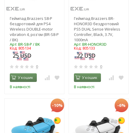
Геймпад Brazzers S8-P
Геймпад Brazzers BR-
бездротовий для PS4
HONOR3D бездротовий
Wireless DOUBLE-motor
PS5 DUAL Sense Wireless
vibration 4, роз'єм (BR-S8-P
Controller, Black, 3.7V,
/ BK)
1000mA
Арт: BR-S8-P / BK
Арт: BR-HONOR3D
Код: 805134
Код: 805133
0
0
У кошик
У кошик
В наявності
В наявності
-10%
-6%