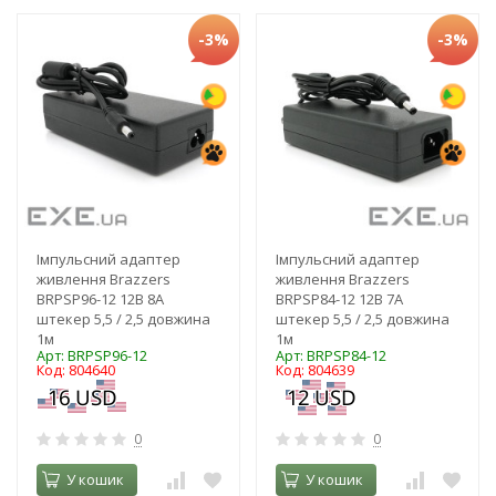
-3%
-3%
Імпульсний адаптер
Імпульсний адаптер
живлення Brazzers
живлення Brazzers
BRPSP96-12 12В 8А
BRPSP84-12 12В 7А
штекер 5,5 / 2,5 довжина
штекер 5,5 / 2,5 довжина
1м
1м
Арт: BRPSP96-12
Арт: BRPSP84-12
Код: 804640
Код: 804639
0
0
У кошик
У кошик