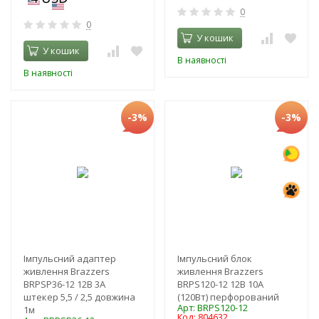
0
0
У кошик
У кошик
В наявності
В наявності
-3%
-3%
Імпульсний адаптер
Імпульсний блок
живлення Brazzers
живлення Brazzers
BRPSP36-12 12В 3А
BRPS120-12 12В 10А
штекер 5,5 / 2,5 довжина
(120Вт) перфорований
Арт: BRPS120-12
1м
Код: 804632