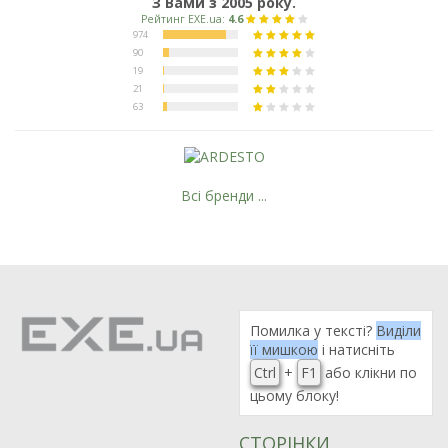
З Вами з 2005 року.
Всі бренди ...
Помилка у тексті?
Виділи
її мишкою
і натисніть
Ctrl
+
F1
або клікни по
цьому блоку!
СТОРІНКИ