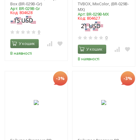
Box (BR-029B-Gr)
TVBOX, MixColor, (BR-029B-
Арт: BR-029B-Gr
MX)
Код: 804628
Арт: BR-029B-MX
Код: 804627
0
0
У кошик
У кошик
В наявності
В наявності
-3%
-3%