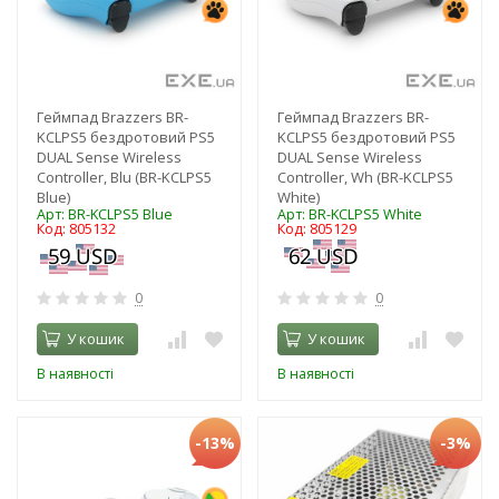
Геймпад Brazzers BR-
Геймпад Brazzers BR-
KCLPS5 бездротовий PS5
KCLPS5 бездротовий PS5
DUAL Sense Wireless
DUAL Sense Wireless
Controller, Blu (BR-KCLPS5
Controller, Wh (BR-KCLPS5
Blue)
White)
Арт: BR-KCLPS5 Blue
Арт: BR-KCLPS5 White
Код: 805132
Код: 805129
0
0
У кошик
У кошик
В наявності
В наявності
-13%
-3%