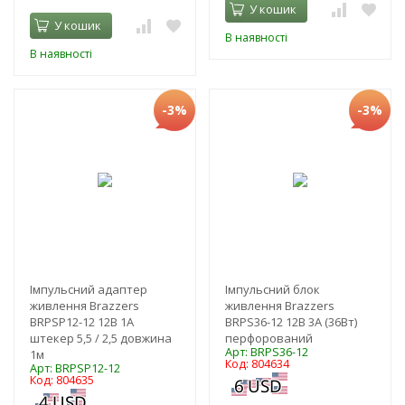
У кошик
У кошик
В наявності
В наявності
-3%
-3%
Імпульсний адаптер
Імпульсний блок
живлення Brazzers
живлення Brazzers
BRPSP12-12 12В 1А
BRPS36-12 12В 3А (36Вт)
штекер 5,5 / 2,5 довжина
перфорований
Арт: BRPS36-12
1м
Код: 804634
Арт: BRPSP12-12
Код: 804635