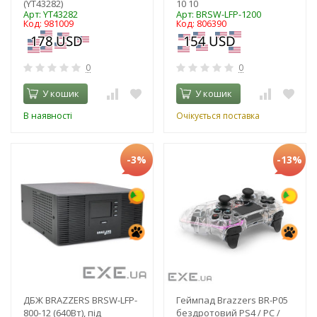
(YT43282)
10 10
Арт: YT43282
Арт: BRSW-LFP-1200
Код: 981009
Код: 806390
0
0
У кошик
У кошик
В наявності
Очікується поставка
-3%
-13%
ДБЖ BRAZZERS BRSW-LFP-
Геймпад Brazzers BR-P05
800-12 (640Вт), під
бездротовий PS4 / PC /