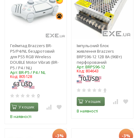
Геймпад Brazzers BR-
Імпульсний блок
P5/P4/NL бездротовий
живлення Brazzers
для PS5 RGB Wireless
BRPS96-12 12В 8А (96Вт)
DOUBLE Motor Vibrati (BR-
перфорований
Арт: BRPS96-12
P5 / P4 / NL)
Код: 804643
Арт: BR-P5 / P4 / NL
Код: 805128
0
0
У кошик
У кошик
В наявності
В наявності
-3%
-3%