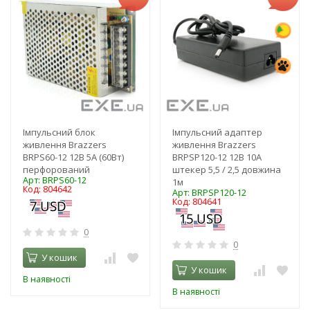
Імпульсний блок
Імпульсний адаптер
живлення Brazzers
живлення Brazzers
BRPS60-12 12В 5А (60Вт)
BRPSP120-12 12В 10А
перфорований
штекер 5,5 / 2,5 довжина
Арт: BRPS60-12
1м
Код: 804642
Арт: BRPSP120-12
Код: 804641
0
0
У кошик
У кошик
В наявності
В наявності