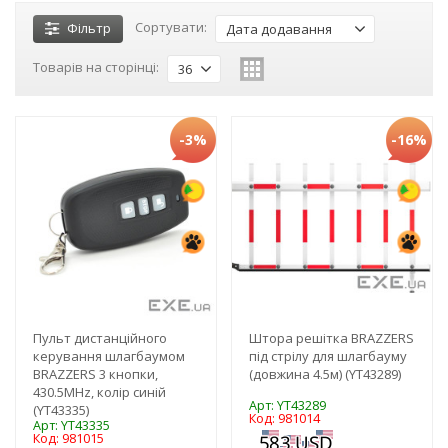
Сортувати:
Фільтр
Дата додавання
Товарів на сторінці:
36
-3%
-16%
Пульт дистанційного
Штора решітка BRAZZERS
керування шлагбаумом
під стрілу для шлагбауму
BRAZZERS 3 кнопки,
(довжина 4.5м) (YT43289)
430.5MHz, колір синій
Арт: YT43289
(YT43335)
Код: 981014
Арт: YT43335
Код: 981015