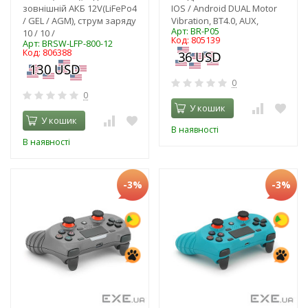
зовнішній АКБ 12V(LiFePo4
IOS / Android DUAL Motor
/ GEL / AGM), струм заряду
Vibration, BT4.0, AUX,
Арт: BR-P05
10 / 10 /
Код: 805139
Арт: BRSW-LFP-800-12
Код: 806388
0
0
У кошик
У кошик
В наявності
В наявності
-3%
-3%