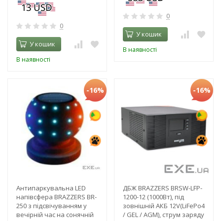
0
0
У кошик
У кошик
В наявності
В наявності
-16%
-16%
Антипаркувальна LED
ДБЖ BRAZZERS BRSW-LFP-
напівсфера BRAZZERS BR-
1200-12 (1000Вт), під
250 з підсвічуванням у
зовнішній АКБ 12V(LiFePo4
вечірній час на сонячній
/ GEL / AGM), струм заряду