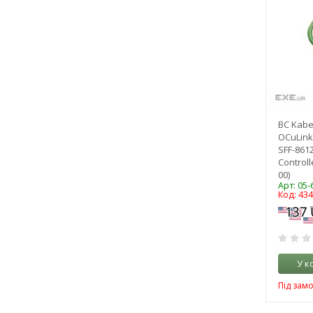
BC Kabe
OCuLink 
SFF-8612
Controll
00)
Арт: 05-
Код: 43
У к
Під зам