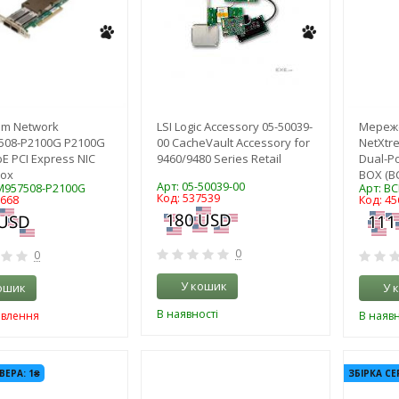
om Network
LSI Logic Accessory 05-50039-
Мереж
508-P2100G P2100G
00 CacheVault Accessory for
NetXtr
E PCI Express NIC
9460/9480 Series Retail
Dual-Po
Box
BOX (B
Арт: 05-50039-00
M957508-P2100G
Арт: B
Код: 537539
1668
Код: 45
0
0
У кошик
ошик
У 
В наявності
овлення
В наявн
-3%
-3%
ВЕРА: 1₴
ЗБІРКА СЕ