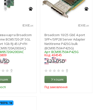
ева карта Broadcom
Broadcom 10/25 GbE 4-port
eme BCM5720-2P SGL
SFP+/SFP28 Server Adapter
rt 1Gb RJ-45 LP+FH
NetXtreme P425G bulk
CM95720A2003AC)
(BCM957504-P425G)
CM95720A2003AC
Арт: BCM957504-P425G
6809
Код: 434545
0
0
кошик
У кошик
ості
Під замовлення
-3%
РВЕРА: 1₴