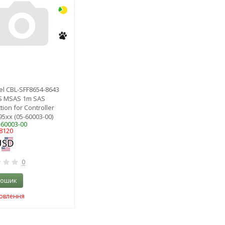
el CBL-SFF8654-8643
S MSAS 1m SAS
ion for Controller
95xx (05-60003-00)
-60003-00
8120
0
кошик
мовлення