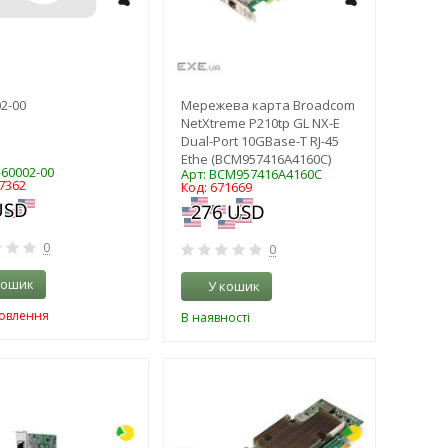
2-00
Мережева карта Broadcom
NetXtreme P210tp GL NX-E
Dual-Port 10GBase-T RJ-45
Ethe (BCM957416A4160C)
-60002-00
Арт: BCM957416A4160C
7362
Код: 671669
0
0
кошик
У кошик
мовлення
В наявності
-3%
-3%