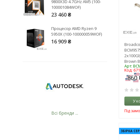
9800X3D 4.7GHz AM5 (100-
100001084WOF)
23 460 ₴
Процесор AMD Ryzen 9
5950X (100-100000059WOF)
16 909 ₴
Broadc
BCM957
2x100Gb
Brown 
Арт: BC
Код: 67
У к
Під зам
Всі бренди ...
ЗБІРКА СЕР