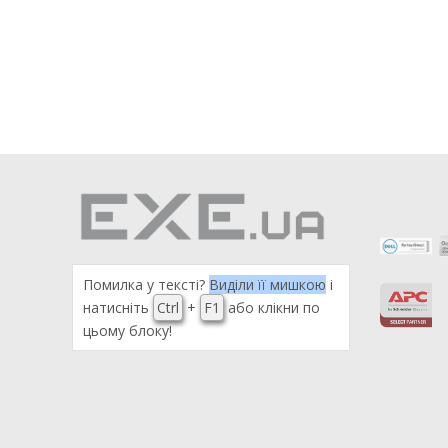
Помилка у тексті?
Виділи її мишкою
і
натисніть
Ctrl
+
F1
або клікни по
цьому блоку!