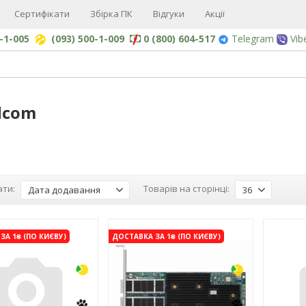
Сертифікати
Збірка ПК
Відгуки
Акції
0-1-005
(093) 500-1-009
0 (800) 604-517
Telegram
Vib
dcom
ти:
Товарів на сторінці:
Дата додавання
36
-3%
-3%
ЗА 1₴ (ПО КИЄВУ)
ДОСТАВКА ЗА 1₴ (ПО КИЄВУ)