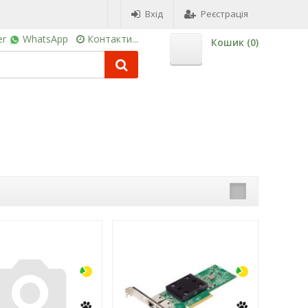
Вхід
Реєстрація
er
WhatsApp
Контакти...
Кошик (
0
)
-3%
-3%