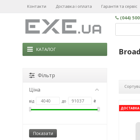
Контакти
Доставка і оплата
Гарантія та сервіс
(044) 50
КАТАЛОГ
Broa
Фільтр
Сортува
Ціна
від
до
₴
ДОСТАВКА 