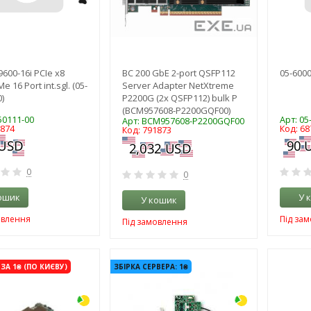
600-16i PCIe x8
BC 200 GbE 2-port QSFP112
05-6000
 16 Port int.sgl. (05-
Server Adapter NetXtreme
)
P2200G (2x QSFP112) bulk P
(BCM957608-P2200GQF00)
50111-00
Арт: 05
Арт: BCM957608-P2200GQF00
1874
Код: 68
Код: 791873
0
0
ошик
У 
У кошик
овлення
Під за
Під замовлення
-3%
-3%
ЗА 1₴ (ПО КИЄВУ)
ЗБІРКА СЕРВЕРА: 1₴