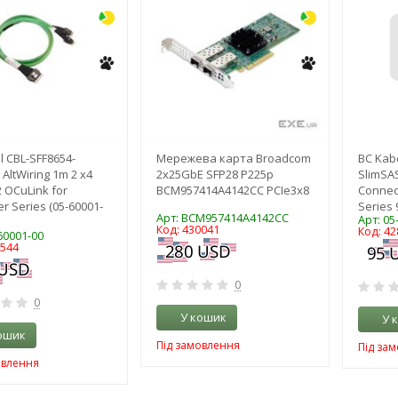
l CBL-SFF8654-
Мережева карта Broadcom
BC Kab
AltWiring 1m 2 x4
2x25GbE SFP28 P225p
SlimSA
 OCuLink for
BCM957414A4142CC PCIe3x8
Connect
er Series (05-60001-
Series 
Арт: BCM957414A4142CC
Арт: 05
Код: 430041
Код: 42
60001-00
4544
0
0
У кошик
У 
ошик
Під замовлення
Під за
овлення