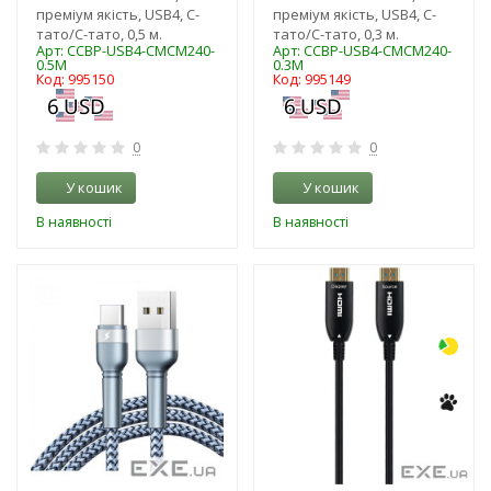
преміум якість, USB4, C-
преміум якість, USB4, C-
тато/C-тато, 0,5 м.
тато/C-тато, 0,3 м.
Арт: CCBP-USB4-CMCM240-
Арт: CCBP-USB4-CMCM240-
0.5M
0.3M
Код: 995150
Код: 995149
0
0
У кошик
У кошик
В наявності
В наявності
-3%
-3%