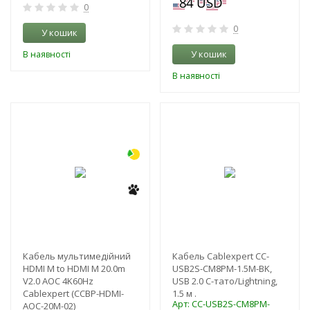
0
0
У кошик
У кошик
В наявності
В наявності
-3%
-3%
Кабель мультимедійний
Кабель Cablexpert CC-
HDMI M to HDMI M 20.0m
USB2S-CM8PM-1.5M-BK,
V2.0 AOC 4K60Hz
USB 2.0 С-тато/Lightning,
Cablexpert (CCBP-HDMI-
1.5 м .
Арт: CC-USB2S-CM8PM-
AOC-20M-02)