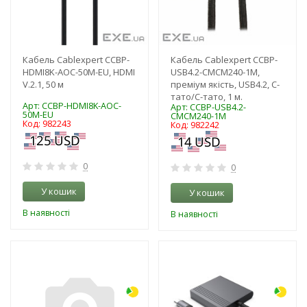
Кабель Cablexpert CCBP-
Кабель Cablexpert CCBP-
HDMI8K-AOC-50M-EU, HDMI
USB4.2-CMCM240-1M,
V.2.1, 50 м
преміум якість, USB4.2, C-
тато/C-тато, 1 м.
Арт: CCBP-HDMI8K-AOC-
Арт: CCBP-USB4.2-
50M-EU
CMCM240-1M
Код: 982243
Код: 982242
0
0
У кошик
У кошик
В наявності
В наявності
-3%
-3%