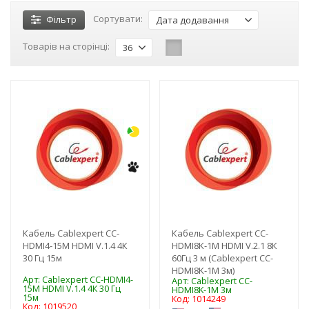
Сортувати:
Фільтр
Дата додавання
Товарів на сторінці:
36
-3%
-3%
NEW!
NEW!
Кабель Cablexpert CC-
Кабель Cablexpert CC-
HDMI4-15M HDMI V.1.4 4К
HDMI8K-1M HDMI V.2.1 8К
30 Гц 15м
60Гц 3 м (Cablexpert CC-
HDMI8K-1M 3м)
Арт: Cablexpert CC-HDMI4-
Арт: Cablexpert CC-
15M HDMI V.1.4 4К 30 Гц
HDMI8K-1M 3м
15м
Код: 1014249
Код: 1019520