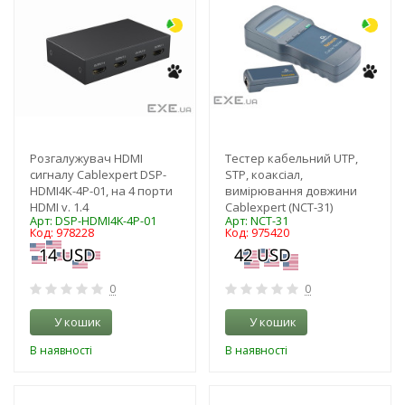
Розгалужувач HDMI
Тестер кабельний UTP,
сигналу Cablexpert DSP-
STP, коаксіал,
HDMI4K-4P-01, на 4 порти
вимірювання довжини
HDMI v. 1.4
Cablexpert (NCT-31)
Арт: DSP-HDMI4K-4P-01
Арт: NCT-31
Код: 978228
Код: 975420
0
0
У кошик
У кошик
В наявності
В наявності