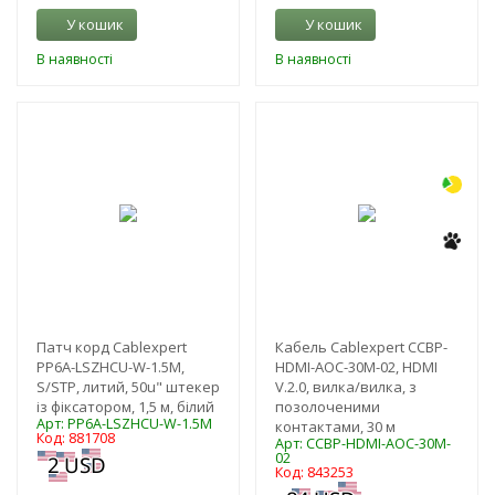
У кошик
У кошик
В наявності
В наявності
-3%
-3%
Патч корд Cablexpert
Кабель Cablexpert CCBP-
PP6A-LSZHCU-W-1.5M,
HDMI-AOC-30M-02, HDMI
S/STP, литий, 50u" штекер
V.2.0, вилка/вилка, з
із фіксатором, 1,5 м, білий
позолоченими
Арт: PP6A-LSZHCU-W-1.5M
контактами, 30 м
Код: 881708
Арт: CCBP-HDMI-AOC-30M-
02
Код: 843253