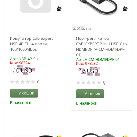
Комутатор Cablexpert
Порт-реплікатор
NSP-4P-EU, 4-порти,
CABLEXPERT 2-in-1 USB-C to
100/1000Mbps
HDMI/DP (A-CM-HDMIFDPF-
01)
Арт: NSP-4P-EU
Арт: A-CM-HDMIFDPF-01
Код: 982241
Код: 978232
0
0
У кошик
У кошик
В наявності
В наявності
-3%
-3%