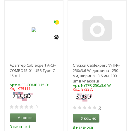
-3%
-3%
Адаптер Cablexpert A-CF-
Стяжки Cablexpert NYTFR-
COMBO15-01, USB Type-C
250x3.6-W, довжина - 250
15-в-1
мм, ширина - 3.6 мм, 100
шт в упаковці
Арт: A-CF-COMBO15-01
Арт: NYTFR-250x3.6-W
Код: 975111
Код: 973375
0
0
У кошик
У кошик
В наявності
В наявності