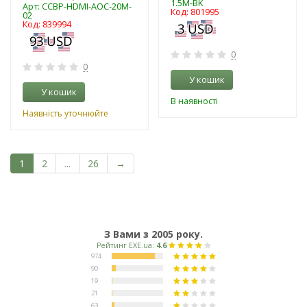
1.5M-BK
Арт: CCBP-HDMI-AOC-20M-
Код: 801995
02
Код: 839994
0
0
У кошик
У кошик
В наявності
Наявність уточнюйте
1
2
...
26
→
З Вами з 2005 року.