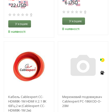
0
0
У кошик
У кошик
В наявності
В наявності
-3%
-3%
NEW!
Кабель Cablexpert CC-
Мережевий подовжувач
HDMI8K-1M HDMI V.2.1 8К
Cablexpert PC-186XOD-O-
60Гц 2 м (Cablexpert CC-
20M
HDMI8K-1M 2м)