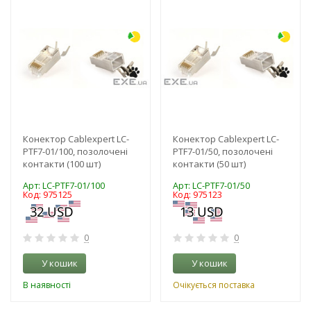
-3%
-3%
Конектор Cablexpert LC-
Конектор Cablexpert LC-
PTF7-01/100, позолочені
PTF7-01/50, позолочені
контакти (100 шт)
контакти (50 шт)
Арт: LC-PTF7-01/100
Арт: LC-PTF7-01/50
Код: 975125
Код: 975123
0
0
У кошик
У кошик
В наявності
Очікується поставка