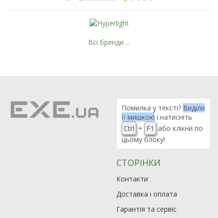
Всі бренди ...
Помилка у тексті?
Виділи
її мишкою
і натисніть
Ctrl
+
F1
або клікни по
цьому блоку!
СТОРІНКИ
Контакти
Доставка і оплата
Гарантія та сервіс