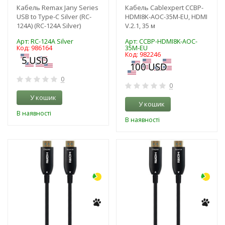
Кабель Remax Jany Series
Кабель Cablexpert CCBP-
USB to Type-C Silver (RC-
HDMI8K-AOC-35M-EU, HDMI
124A) (RC-124A Silver)
V.2.1, 35 м
Арт: RC-124A Silver
Арт: CCBP-HDMI8K-AOC-
Код: 986164
35M-EU
Код: 982246
0
0
У кошик
У кошик
В наявності
В наявності
-3%
-3%