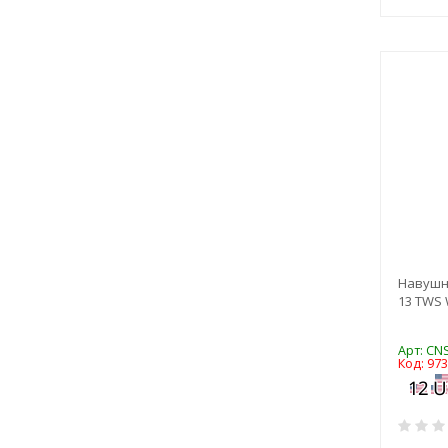
Навушн
13 TWS 
Арт: C
Код: 97