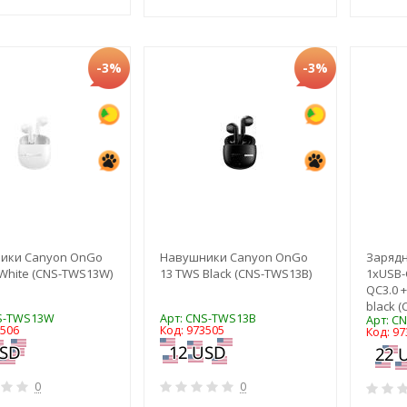
-3%
-3%
ики Canyon OnGo
Навушники Canyon OnGo
Зарядн
White (CNS-TWS13W)
13 TWS Black (CNS-TWS13B)
1xUSB-
QC3.0 +
black 
NS-TWS13W
Арт: CNS-TWS13B
Арт: C
3506
Код: 973505
Код: 97
0
0