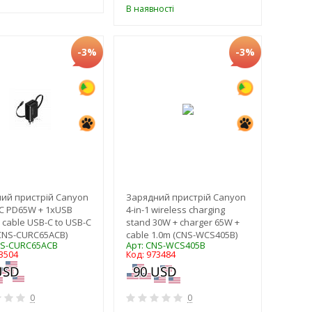
В наявності
-3%
-3%
ий пристрій Canyon
Зарядний пристрій Canyon
C PD65W + 1xUSB
4-in-1 wireless charging
 cable USB-C to USB-C
stand 30W + charger 65W +
(CNS-CURC65ACB)
cable 1.0m (CNS-WCS405B)
NS-CURC65ACB
Арт: CNS-WCS405B
3504
Код: 973484
0
0