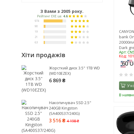
З Вами з 2005 року.
CANYON 
bank On
20000mA
Dark gr
Арт: CN
Хіти продажів
Код: 10
Рейтинг EXE.ua:
4.6
Жорсткий диск 3.5" 1TB WD
974
(WD10EZEX)
90
6 869 ₴
У к
19
21
В наявно
63
Накопичувач SSD 2.5"
240GB Kingston
(SA400S37/240G)
3 516 ₴
4 198 ₴