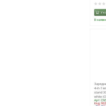
У к
В наявно
Зарядни
4-in-1 w
stand 3
white (
Арт: C
Код: 93