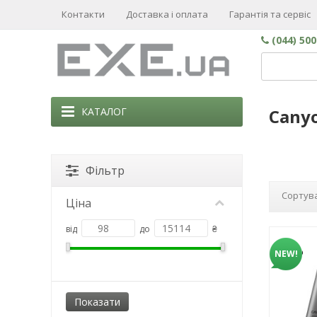
Контакти
Доставка і оплата
Гарантія та сервіс
(044) 50
КАТАЛОГ
Cany
Фільтр
Сортува
Ціна
від
до
₴
NEW!