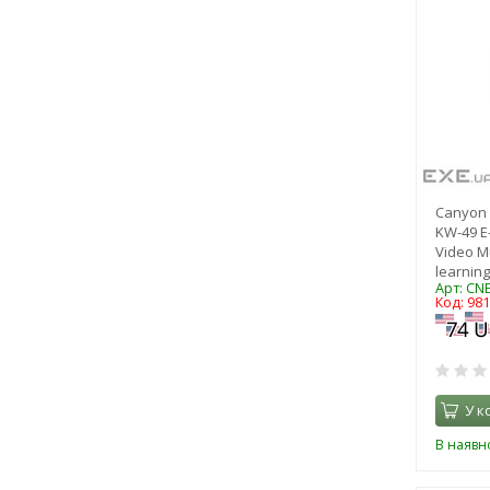
Canyon 
KW-49 E
Video M
learning
Арт: CN
Код: 98
У к
В наявно