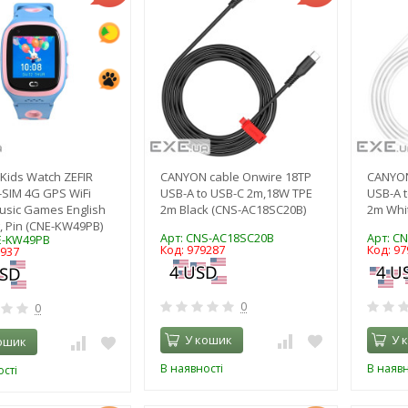
Kids Watch ZEFIR
CANYON cable Onwire 18TP
CANYON
-SIM 4G GPS WiFi
USB-A to USB-C 2m,18W TPE
USB-A 
usic Games English
2m Black (CNS-AC18SC20B)
2m Whi
, Pin (CNE-KW49PB)
Арт: CNS-AC18SC20B
Арт: C
E-KW49PB
Код: 979287
Код: 97
1937
0
0
У кошик
У 
ошик
В наявності
В наявн
сті