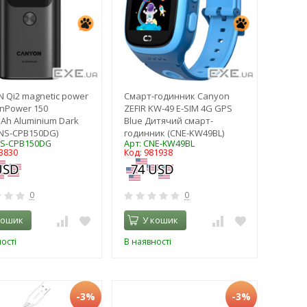
 Qi2 magnetic power
Смарт-годинник Canyon
nPower 150
ZEFIR KW-49 E-SIM 4G GPS
Ah Aluminium Dark
Blue Дитячий смарт-
CNS-CPB150DG)
годинник (CNE-KW49BL)
NS-CPB150DG
Арт: CNE-KW49BL
3830
Код: 981938
0
0
кошик
У кошик
ості
В наявності
-3%
-3%