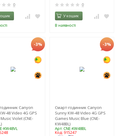
0
0
кошик
У кошик
ості
В наявності
-3%
-3%
годинник Canyon
Смарт-годинник Canyon
KW-48 Video 4G GPS
Sunny KW-48 Video 4G GPS
usic Violet (CNE-
Games Music Blue (CNE-
)
KW48BL)
NE-KW48VL
Арт: CNE-KW48BL
5248
Код: 915247