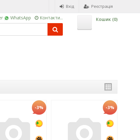
Вхід
Реєстрація
er
WhatsApp
Контакти...
Кошик (
0
)
-3%
-3%