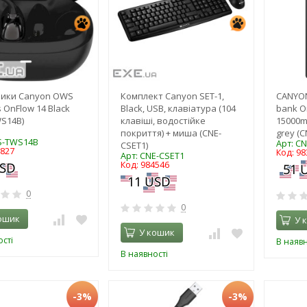
ики Canyon OWS
Комплект Canyon SET-1,
CANYON
s OnFlow 14 Black
Black, USB, клавіатура (104
bank O
S14B)
клавіші, водостійке
15000m
покриття) + миша (CNE-
grey (
S-TWS14B
Арт: C
CSET1)
8827
Код: 98
Арт: CNE-CSET1
Код: 984546
0
0
ошик
У 
У кошик
сті
В наявн
В наявності
-3%
-3%