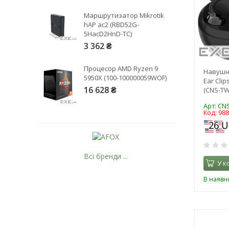
Маршрутизатор Mikrotik
hAP ac2 (RBD52G-
5HacD2HnD-TC)
3 362 ₴
Процесор AMD Ryzen 9
Навушн
5950X (100-100000059WOF)
Ear Clip
16 628 ₴
(CNS-TW
Арт: CN
Код: 98
Всі бренди ...
У к
В наявно