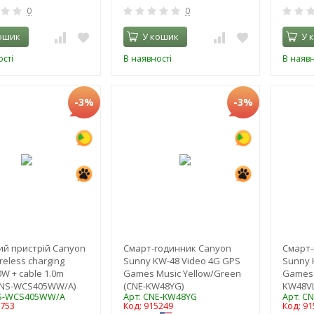
0
0
ошик
У кошик
У 
сті
В наявності
В наявн
-3%
-3%
й пристрій Canyon
Смарт-годинник Canyon
Смарт-
ireless charging
Sunny KW-48 Video 4G GPS
Sunny 
0W + cable 1.0m
Games Music Yellow/Green
Games M
CNS-WCS405WW/A)
(CNE-KW48YG)
KW48VL
NS-WCS405WW/A
Арт: CNE-KW48YG
Арт: C
2753
Код: 915249
Код: 91