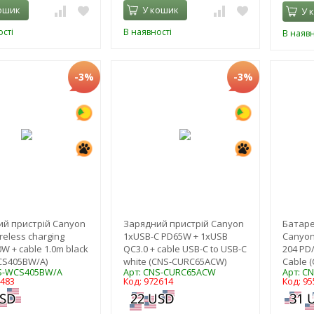
ошик
У кошик
У 
сті
В наявності
В наявн
-3%
-3%
й пристрій Canyon
Зарядний пристрій Canyon
Батаре
ireless charging
1xUSB-C PD65W + 1xUSB
Canyon
W + cable 1.0m black
QC3.0 + cable USB-C to USB-C
204 PD/
CS405BW/A)
white (CNS-CURC65ACW)
Cable 
NS-WCS405BW/A
Арт: CNS-CURC65ACW
Арт: C
3483
Код: 972614
Код: 95