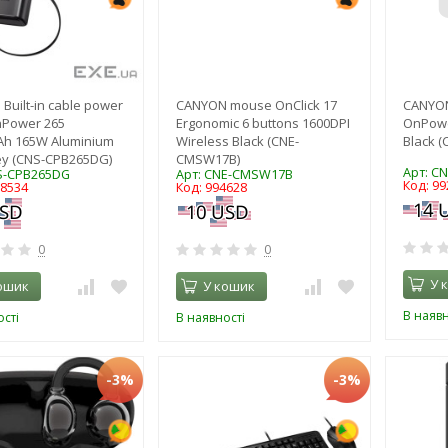
Built-in cable power
CANYON mouse OnClick 17
CANYON
Power 265
Ergonomic 6 buttons 1600DPI
OnPowe
h 165W Aluminium
Wireless Black (CNE-
Black 
ey (CNS-CPB265DG)
CMSW17B)
Арт: C
S-CPB265DG
Арт: CNE-CMSW17B
Код: 99
18534
Код: 994628
0
0
У 
ошик
У кошик
В наявн
сті
В наявності
-3%
-3%