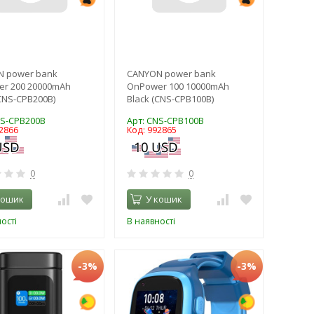
 power bank
CANYON power bank
r 200 20000mAh
OnPower 100 10000mAh
(CNS-CPB200B)
Black (CNS-CPB100B)
NS-CPB200B
Арт: CNS-CPB100B
2866
Код: 992865
0
0
кошик
У кошик
ості
В наявності
-3%
-3%