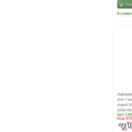
У к
В наявно
Зарядни
4-in-1 w
stand 30
(CNS-W
Арт: C
Код: 97