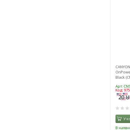
CANYON
OnPowe
Black (
Арт: CN
Код: 97
У к
В наявно