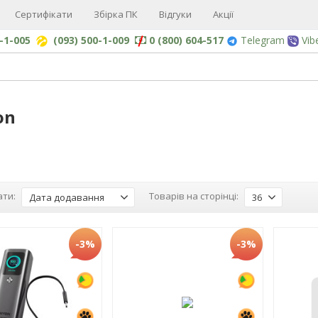
Сертифікати
Збірка ПК
Відгуки
Акції
0-1-005
(093) 500-1-009
0 (800) 604-517
Telegram
Vib
on
ти:
Товарів на сторінці:
Дата додавання
36
-3%
-3%