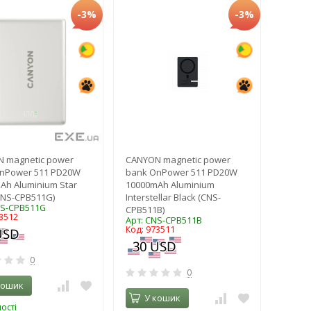
-3%
-3%
 magnetic power
CANYON magnetic power
nPower 511 PD20W
bank OnPower 511 PD20W
Ah Aluminium Star
10000mAh Aluminium
CNS-CPB511G)
Interstellar Black (CNS-
NS-CPB511G
CPB511B)
3512
Арт: CNS-CPB511B
Код: 973511
0
0
кошик
У кошик
ості