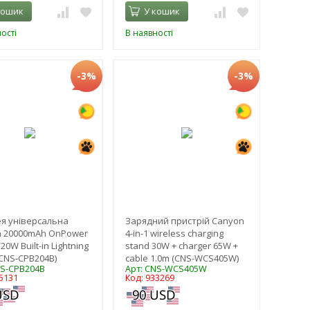
кошик
У кошик
ості
В наявності
-3%
-3%
я універсальна
Зарядний пристрій Canyon
 20000mAh OnPower
4-in-1 wireless charging
20W Built-in Lightning
stand 30W + charger 65W +
(CNS-CPB204B)
cable 1.0m (CNS-WCS405W)
NS-CPB204B
Арт: CNS-WCS405W
5131
Код: 933269