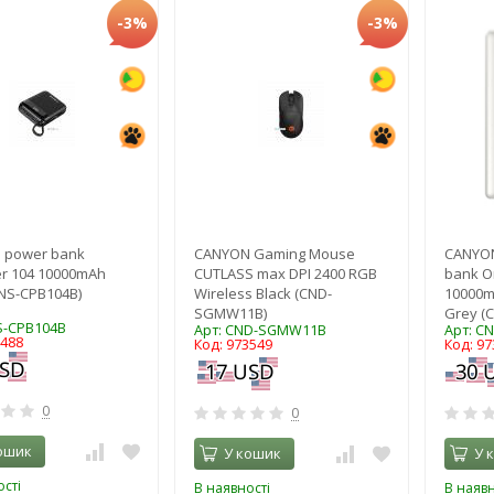
-3%
-3%
 power bank
CANYON Gaming Mouse
CANYON
r 104 10000mAh
CUTLASS max DPI 2400 RGB
bank O
CNS-CPB104B)
Wireless Black (CND-
10000m
SGMW11B)
Grey (
S-CPB104B
Арт: CND-SGMW11B
Арт: C
5488
Код: 973549
Код: 97
0
0
ошик
У кошик
У 
сті
В наявності
В наявн