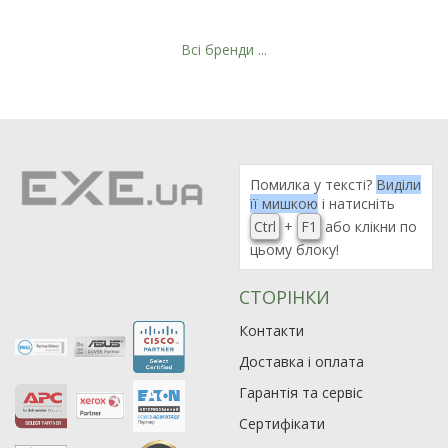
Всі бренди ...
Рейтинг EXE.ua:
4.6
974
Помилка у тексті?
Виділи
90
її мишкою
і натисніть
19
Ctrl
+
F1
або клікни по
21
цьому блоку!
63
СТОРІНКИ
Контакти
Доставка і оплата
Гарантія та сервіс
Сертифікати