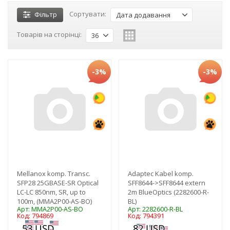
Сортувати:
Фільтр
Дата додавання
Товарів на сторінці:
36
-3%
-3%
Mellanox komp. Transc.
Adaptec Kabel komp.
SFP28 25GBASE-SR Optical
SFF8644->SFF8644 extern
LC-LC 850nm, SR, up to
2m BlueOptics (2282600-R-
100m, (MMA2P00-AS-BO)
BL)
Арт: MMA2P00-AS-BO
Арт: 2282600-R-BL
Код: 794869
Код: 794391