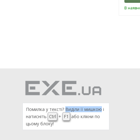
В наявно
Помилка у тексті?
Виділи її мишкою
і
натисніть
Ctrl
+
F1
або клікни по
цьому блоку!