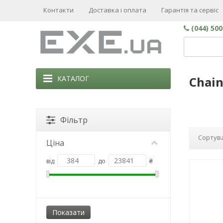
Контакти
Доставка і оплата
Гарантія та сервіс
(044) 50
КАТАЛОГ
Chai
Фільтр
Сортува
Ціна
від
до
₴