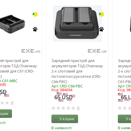
й пристрій для
Зарядний пристрій для
Зарядн
торів ТЗД Chainway
акумуляторів ТЗД Chainway
акумул
товий для С61 (CRD-
2-х слотовий для
2-х сл
)
пістолетної рукоятки (CRD-
пістол
D-C61-MBC
C66-PBC)
C61-PB
4695
Арт: CRD-C66-PBC
Арт: C
Код: 984694
Код: 98
0
0
ошик
У кошик
У 
сті
В наявності
В наявн