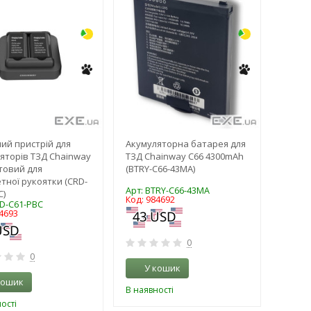
ий пристрій для
Акумуляторна батарея для
яторів ТЗД Chainway
ТЗД Chainway С66 4300mAh
отовий для
(BTRY-C66-43MA)
етної рукоятки (CRD-
Арт: BTRY-C66-43MA
C)
Код: 984692
RD-C61-PBC
4693
0
0
У кошик
кошик
В наявності
ості