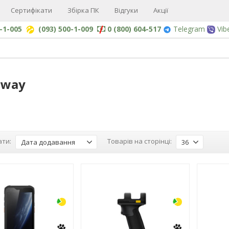
Сертифікати
Збірка ПК
Відгуки
Акції
0-1-005
(093) 500-1-009
0 (800) 604-517
Telegram
Vib
nway
ти:
Товарів на сторінці:
Дата додавання
36
-3%
-3%