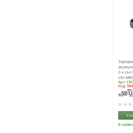
Зарядни
акумуля
2-х сло
C61-MBC
Арт: CR
Код: 98
У к
В наявно