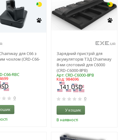
Chainway для С66 з
Зарядний пристрій для
им чохлом (CRD-C66-
акумуляторів ТЗД Chainway
8-ми слотовий для С6000
(CRD-C6000-8PB)
RD-C66-RBC
Арт: CRD-C6000-8PB
4699
Код: 984696
0
0
кошик
У кошик
ості
В наявності
-3%
-3%