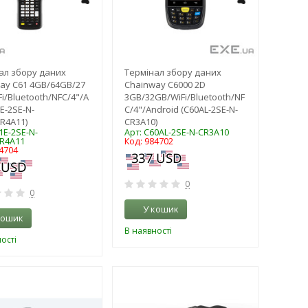
ал збору даних
Термінал збору даних
ay C61 4GB/64GB/27
Chainway C6000 2D
i/Bluetooth/NFC/4"/A
3GB/32GB/WiFi/Bluetooth/NF
E-2SE-N-
C/4"/Android (C60AL-2SE-N-
R4A11)
CR3A10)
1E-2SE-N-
Арт: C60AL-2SE-N-CR3A10
R4A11
Код: 984702
4704
0
0
У кошик
кошик
В наявності
ості
-3%
-3%