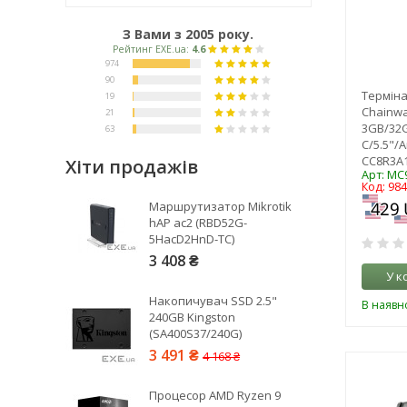
З Вами з 2005 року.
Терміна
Chainw
3GB/32G
C/5.5"/
CC8R3A1
Хіти продажів
Арт: MC
Код: 98
Рейтинг EXE.ua:
4.6
Маршрутизатор Mikrotik
974
hAP ac2 (RBD52G-
5HacD2HnD-TC)
90
3 408 ₴
19
У к
21
Накопичувач SSD 2.5"
В наявно
63
240GB Kingston
(SA400S37/240G)
3 491 ₴
4 168 ₴
Процесор AMD Ryzen 9