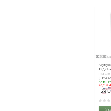
Акумуля
ТЗД Cha
пістоле
(BTY-C61
Арт: BT
Код: 98
У к