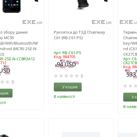
л збору даних
Рукоятка до ТЗД Chainway
Термін
ay MC95
C61 (RB-C61-PS)
Chainw
B/WiFi/Bluetooth/NF
key/WiF
Android (MC95-2SE-N-
nd (C61
Арт: RB-C61-PS
2)
CK27C8
Код: 984705
95-2SE-N-CC8R3A12
Арт: C6
4712
CK27C8
Код: 98
0
0
У кошик
ошик
В наявності
У 
сті
В наявн
-3%
-3%