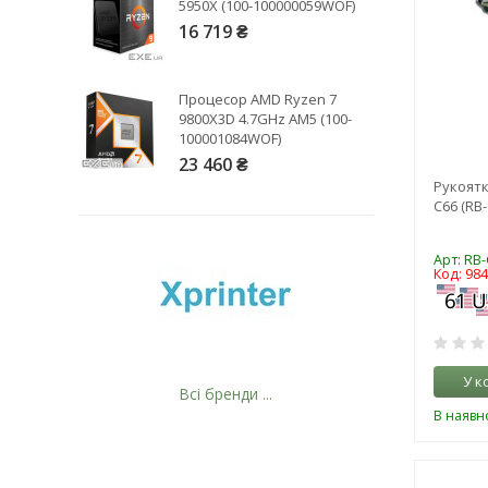
5950X (100-100000059WOF)
16 719 ₴
Процесор AMD Ryzen 7
9800X3D 4.7GHz AM5 (100-
100001084WOF)
23 460 ₴
Рукоятк
C66 (RB-
Арт: RB
Код: 98
У к
Всі бренди ...
В наявно