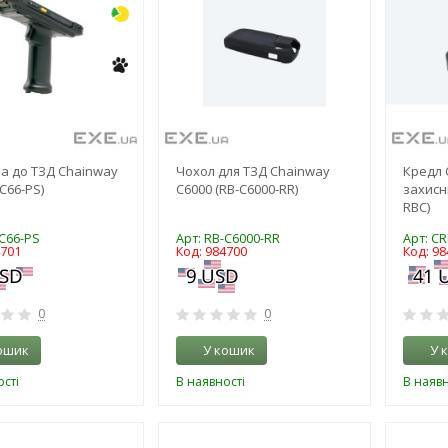
а до ТЗД Chainway
Чохол для ТЗД Chainway
Кредл 
C66-PS)
С6000 (RB-C6000-RR)
захисн
RBC)
-C66-PS
Арт: RB-C6000-RR
Арт: C
4701
Код: 984700
Код: 98
0
0
ошик
У кошик
У 
сті
В наявності
В наявн
-3%
-3%