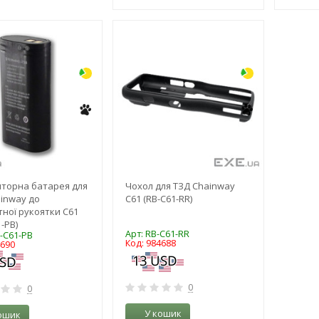
-3%
-3%
торна батарея для
Чохол для ТЗД Chainway
inway до
C61 (RB-C61-RR)
тної рукоятки С61
-PB)
Арт: RB-C61-RR
Y-C61-PB
Код: 984688
4690
0
0
У кошик
ошик