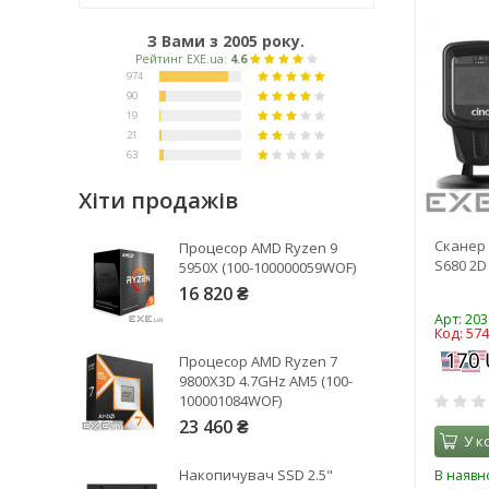
З Вами з 2005 року.
Хіти продажів
Рейтинг EXE.ua:
4.6
Сканер 
Процесор AMD Ryzen 9
974
S680 2D 
5950X (100-100000059WOF)
90
16 820 ₴
19
Арт: 203
Код: 57
21
Процесор AMD Ryzen 7
63
9800X3D 4.7GHz AM5 (100-
100001084WOF)
23 460 ₴
У к
Накопичувач SSD 2.5"
В наявно