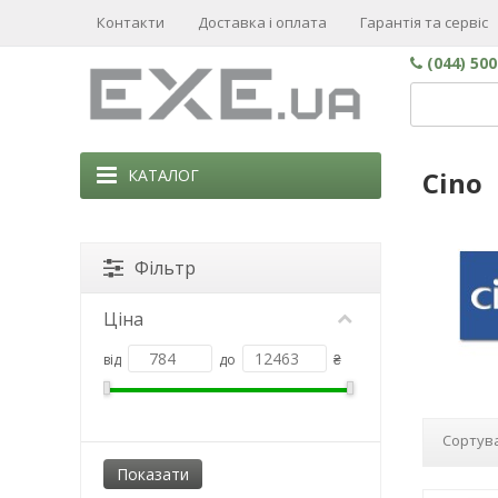
Контакти
Доставка і оплата
Гарантія та сервіс
(044) 50
КАТАЛОГ
Cino
Фільтр
Ціна
від
до
₴
Сортува