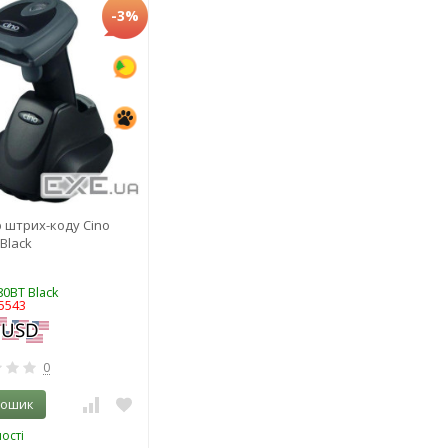
-3%
 штрих-коду Cino
Black
80BT Black
5543
0
кошик
ості