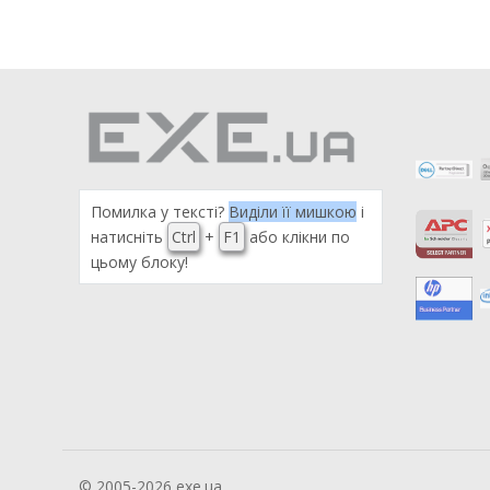
Помилка у тексті?
Виділи її мишкою
і
натисніть
Ctrl
+
F1
або клікни по
цьому блоку!
© 2005-2026 exe.ua