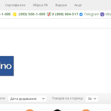
Сертифікати
Збірка ПК
Відгуки
Акції
0-1-005
(093) 500-1-009
0 (800) 604-517
Telegram
Vib
ти:
Товарів на сторінці:
Дата додавання
36