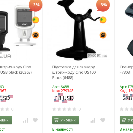
-3%
-3%
штрих-коду Cino
Підставка для сканеру
Сканер
USB black (20363)
штрих-коду Cino US100
F780BT 
Black (6488)
63
Арт: 6488
Арт: F7
4367
Код: 279348
Код: 16
0
0
ошик
У кошик
У 
сті
В наявності
В наявн