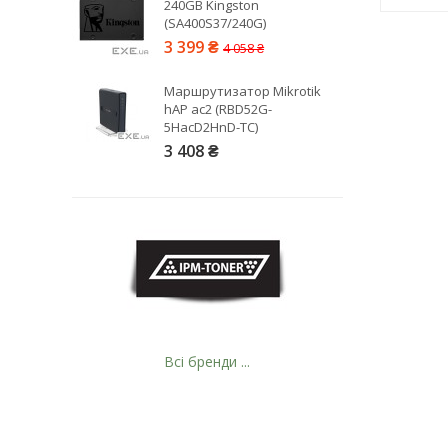
240GB Kingston
(SA400S37/240G)
3 399 ₴
4 058 ₴
Маршрутизатор Mikrotik
hAP ac2 (RBD52G-
5HacD2HnD-TC)
3 408 ₴
Всі бренди ...