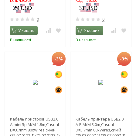
Код: 456203
Код: 456200
0
0
У кошик
У кошик
В наявності
В наявності
-3%
-3%
Кабель пристроїв USB2.0
Кабель принтера USB2.0
A-mini 5p M/M 1.8m,Casual
A-B M/M 3.0m,Casual
D=3.7mm 80xWires,синій
D=3.7mm 80xWires,синій
(75.07.0127-1) (75.07.0127-1)
(75.07.0097-1) (75.07.0097-1)