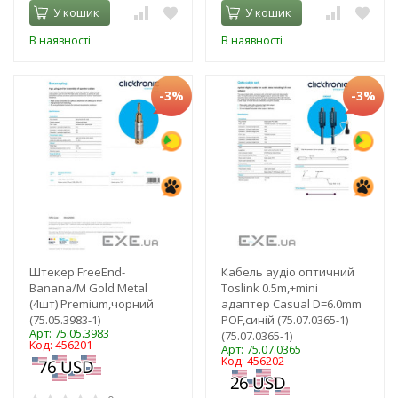
У кошик
У кошик
В наявності
В наявності
-3%
-3%
Штекер FreeEnd-
Кабель аудіо оптичний
Banana/M Gold Metal
Toslink 0.5m,+mini
(4шт) Premium,чорний
адаптер Casual D=6.0mm
(75.05.3983-1)
POF,синій (75.07.0365-1)
Арт: 75.05.3983
(75.07.0365-1)
Код: 456201
Арт: 75.07.0365
Код: 456202