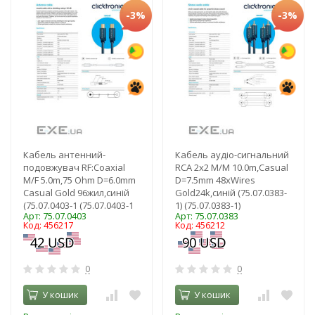
-3%
-3%
Кабель антенний-
Кабель аудіо-сигнальний
подовжувач RF:Coaxial
RCA 2x2 M/M 10.0m,Casual
M/F 5.0m,75 Ohm D=6.0mm
D=7.5mm 48xWires
Casual Gold 96жил,синій
Gold24k,синій (75.07.0383-
(75.07.0403-1 (75.07.0403-1
1) (75.07.0383-1)
Арт: 75.07.0403
Арт: 75.07.0383
Код: 456217
Код: 456212
0
0
У кошик
У кошик