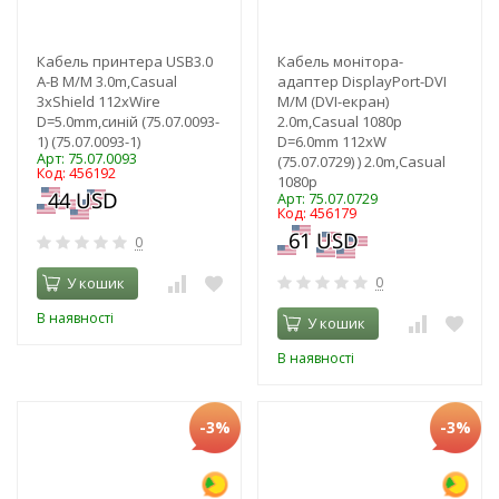
Кабель принтера USB3.0
Кабель монітора-
A-B M/M 3.0m,Casual
адаптер DisplayPort-DVI
3xShield 112xWire
M/M (DVI-екран)
D=5.0mm,синій (75.07.0093-
2.0m,Casual 1080p
1) (75.07.0093-1)
D=6.0mm 112xW
Арт: 75.07.0093
(75.07.0729) ) 2.0m,Casual
Код: 456192
1080p
Арт: 75.07.0729
Код: 456179
0
У кошик
0
В наявності
У кошик
В наявності
-3%
-3%