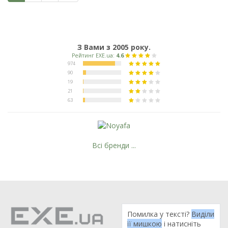
З Вами з 2005 року.
Всі бренди ...
Помилка у тексті?
Виділи
її мишкою
і натисніть