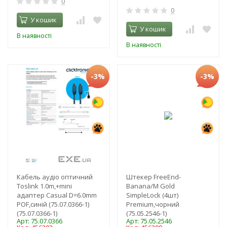
0
0
У кошик
У кошик
В наявності
В наявності
-3%
-3%
Кабель аудіо оптичний
Штекер FreeEnd-
Toslink 1.0m,+mini
Banana/M Gold
адаптер Casual D=6.0mm
SimpleLock (4шт)
POF,синій (75.07.0366-1)
Premium,чорний
(75.07.0366-1)
(75.05.2546-1)
Арт: 75.07.0366
Арт: 75.05.2546