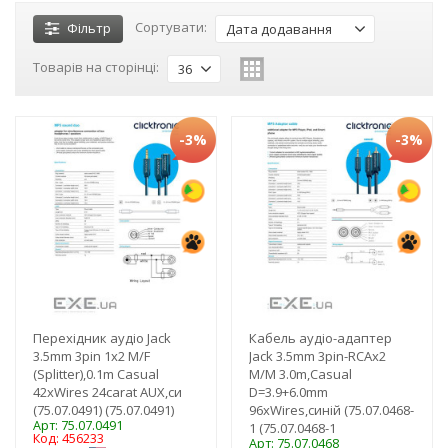
Сортувати:
Фільтр
Дата додавання
Товарів на сторінці:
36
-3%
-3%
Перехідник аудіо Jack
Кабель аудіо-адаптер
3.5mm 3pin 1x2 M/F
Jack 3.5mm 3pin-RCAx2
(Splitter),0.1m Casual
M/M 3.0m,Casual
42xWires 24carat AUX,си
D=3.9+6.0mm
(75.07.0491) (75.07.0491)
96xWires,синій (75.07.0468-
Арт: 75.07.0491
1 (75.07.0468-1
Код: 456233
Арт: 75.07.0468