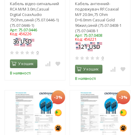
Кабель відео-сигнальний
Кабель антенний-
RCA M/M 3.0m,Casual
подовжувач RF:Coaxial
Digital CoaxAudio
M/F 20.0m,75 Ohm
75Ohm,синій (75.07.0446-1)
D=6.0mm Casual Gold
(75.07.0446-1)
96жил,синій (75.07.0408-1
Арт: 75.07.0446
(75.07.0408-1
Код: 456226
Арт: 75.07.0408
Код: 456221
0
0
У кошик
У кошик
В наявності
В наявності
-3%
-3%