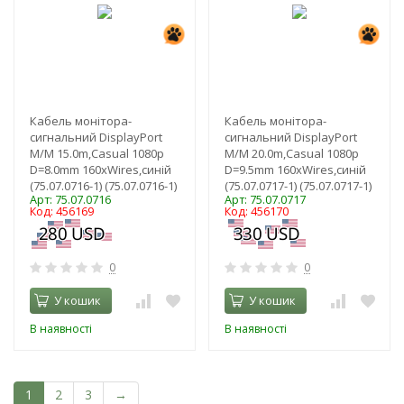
Кабель монітора-
Кабель монітора-
сигнальний DisplayPort
сигнальний DisplayPort
M/M 15.0m,Casual 1080p
M/M 20.0m,Casual 1080p
D=8.0mm 160xWires,синій
D=9.5mm 160xWires,синій
(75.07.0716-1) (75.07.0716-1)
(75.07.0717-1) (75.07.0717-1)
Арт: 75.07.0716
Арт: 75.07.0717
Код: 456169
Код: 456170
0
0
У кошик
У кошик
В наявності
В наявності
1
2
3
→