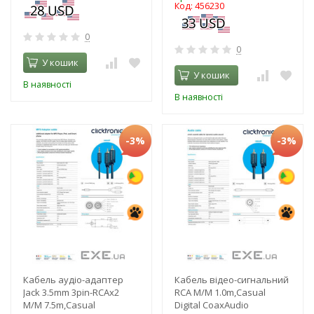
Код: 456230
0
0
У кошик
У кошик
В наявності
В наявності
-3%
-3%
Кабель аудіо-адаптер
Кабель відео-сигнальний
Jack 3.5mm 3pin-RCAx2
RCA M/M 1.0m,Casual
M/M 7.5m,Casual
Digital CoaxAudio