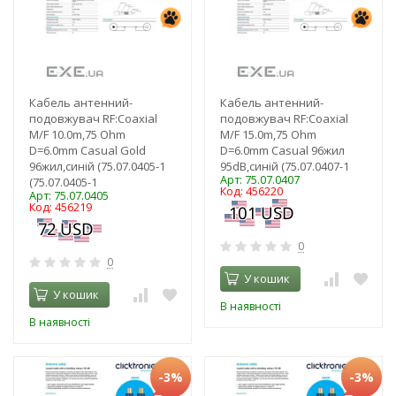
Кабель антенний-
Кабель антенний-
подовжувач RF:Coaxial
подовжувач RF:Coaxial
M/F 10.0m,75 Ohm
M/F 15.0m,75 Ohm
D=6.0mm Casual Gold
D=6.0mm Casual 96жил
96жил,синій (75.07.0405-1
95dB,синій (75.07.0407-1
Арт: 75.07.0407
(75.07.0405-1
Код: 456220
Арт: 75.07.0405
Код: 456219
0
0
У кошик
У кошик
В наявності
В наявності
-3%
-3%