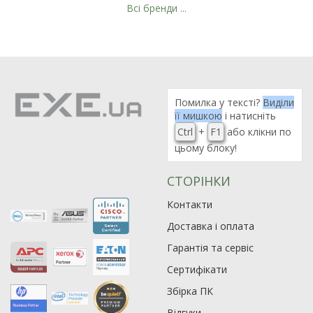
Всі бренди ...
Рейтинг EXE.ua:
4.6
974
90
Помилка у тексті?
Виділи
19
її мишкою
і натисніть
Ctrl
+
F1
або клікни по
21
цьому блоку!
63
СТОРІНКИ
Контакти
Доставка і оплата
Гарантія та сервіс
Сертифікати
Збірка ПК
Відгуки