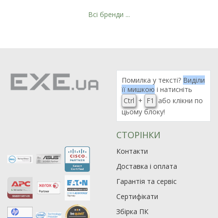
Всі бренди ...
Рейтинг EXE.ua:
4.6
974
Помилка у тексті?
Виділи
90
її мишкою
і натисніть
19
Ctrl
+
F1
або клікни по
21
цьому блоку!
63
СТОРІНКИ
Контакти
Доставка і оплата
Гарантія та сервіс
Сертифікати
Збірка ПК