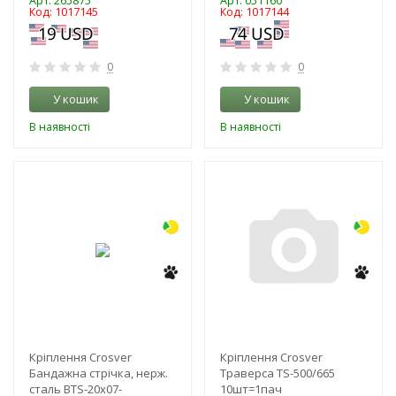
Арт: 265875
Арт: 051160
Код: 1017145
Код: 1017144
0
0
У кошик
У кошик
В наявності
В наявності
-9%
-3%
NEW!
Кріплення Crosver
Кріплення Crosver
Бандажна стрічка, нерж.
Траверса TS-500/665
сталь BTS-20x07-
10шт=1пач