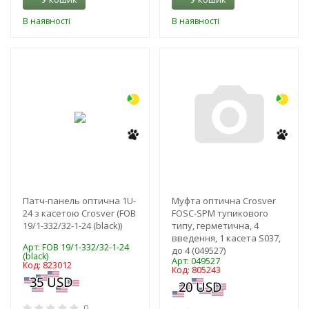
В наявності
В наявності
-10%
-3%
Патч-панель оптична 1U-
Муфта оптична Crosver
24 з касетою Crosver (FOB
FOSC-SPM тупикового
19/1-332/32-1-24 (black))
типу, герметична, 4
введення, 1 касета S037,
Арт: FOB 19/1-332/32-1-24
до 4 (049527)
(black)
Арт: 049527
Код: 823012
Код: 805243
0