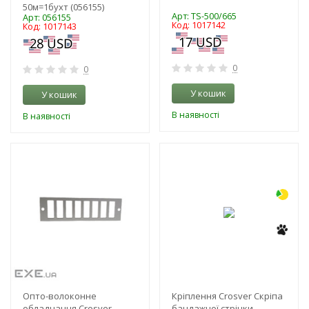
50м=1бухт (056155)
Арт: TS-500/665
Арт: 056155
Код: 1017142
Код: 1017143
0
0
У кошик
У кошик
В наявності
В наявності
-3%
-3%
NEW!
NEW!
Опто-волоконне
Кріплення Crosver Скріпа
обладнання Crosver
бандажної стрічки