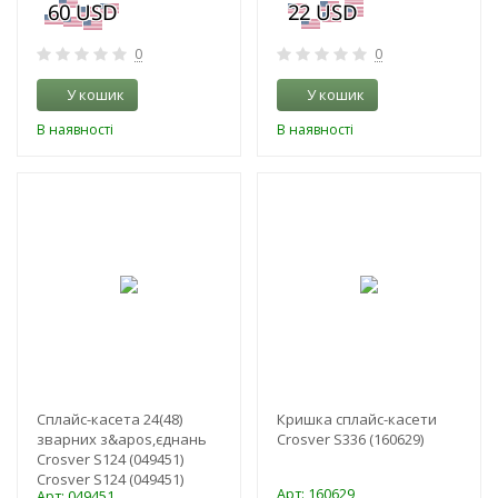
0
0
У кошик
У кошик
В наявності
В наявності
-3%
-3%
Сплайс-касета 24(48)
Кришка сплайс-касети
зварних з&apos,єднань
Crosver S336 (160629)
Crosver S124 (049451)
Crosver S124 (049451)
Арт: 160629
Арт: 049451