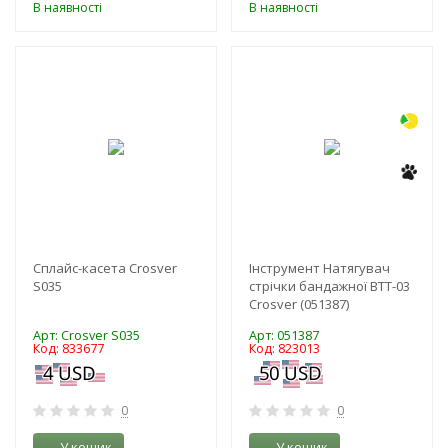
В наявності
В наявності
-3%
-8%
Сплайс-касета Crosver
Інструмент Натягувач
S035
стрічки бандажної BTТ-03
Crosver (051387)
Арт: Crosver S035
Арт: 051387
Код: 833677
Код: 823013
0
0
У кошик
У кошик