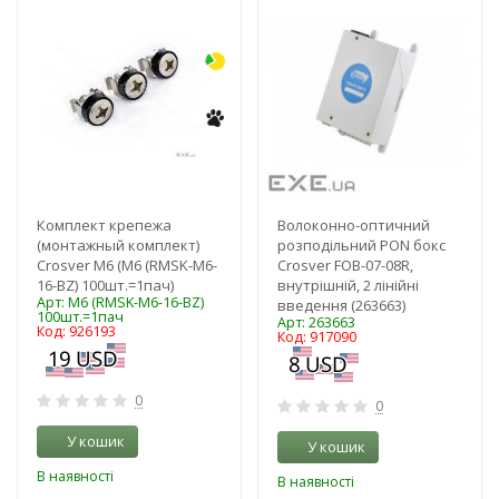
-3%
-3%
Комплект крепежа
Волоконно-оптичний
(монтажный комплект)
розподільний PON бокс
Сrosver М6 (M6 (RMSK-M6-
Crosver FOB-07-08R,
16-BZ) 100шт.=1пач)
внутрішній, 2 лінійні
Арт: M6 (RMSK-M6-16-BZ)
введення (263663)
100шт.=1пач
Арт: 263663
Код: 926193
Код: 917090
0
0
У кошик
У кошик
В наявності
В наявності