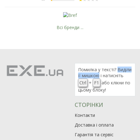
Всі бренди ...
Помилка у тексті?
Виділи
її мишкою
і натисніть
Ctrl
+
F1
або клікни по
цьому блоку!
СТОРІНКИ
Контакти
Доставка і оплата
Гарантія та сервіс