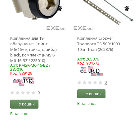
Кріплення для 19"
Кріплення Crosver
обладнання (гвинт
Траверса TS-500/1000
M6/16мм, гайка, шайба)
10шт1пач (265876)
black, комплект (RMSK-
Арт: 265876
M6-16-BZ / 285010)
Код: 984572
Арт: RMSK-M6-16-BZ /
285010
Код: 989129
0
0
У кошик
В наявності
У кошик
В наявності
-3%
-3%