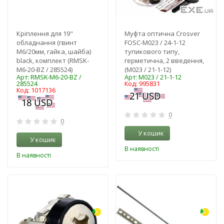
Кріплення для 19"
Муфта оптична Crosver
обладнання (гвинт
FOSC-M023 / 24-1-12
M6/20мм, гайка, шайба)
тупикового типу,
black, комплект (RMSK-
герметична, 2 введення,
M6-20-BZ / 285524)
(M023 / 21-1-12)
Арт: RMSK-M6-20-BZ /
Арт: M023 / 21-1-12
285524
Код: 995831
Код: 1017136
0
0
У кошик
У кошик
В наявності
В наявності
-3%
-3%