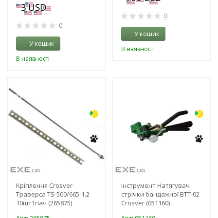
0
0
У кошик
У кошик
В наявності
В наявності
-3%
-9%
NEW!
Кріплення Crosver
Інструмент Натягувач
Траверса TS-500/665-1.2
стрічки бандажної BTТ-02
10шт1пач (265875)
Crosver (051160)