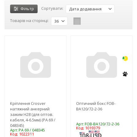
Сортувати:
Фільтр
Дата додавання
Товарів на сторінці:
36
-3%
-3%
NEW!
NEW!
Кріплення Crosver
Оптичний бокс FOB-
натяжний анкерний
BA120/72-2-36
зажим Н28 (для оптов.
кабеля, 4-6.5мм) (PA 69 /
Арт: FOB-BA120/72-2-36
048345)
Код: 1019379
Арт: PA 69 / 048345
Код: 1022311