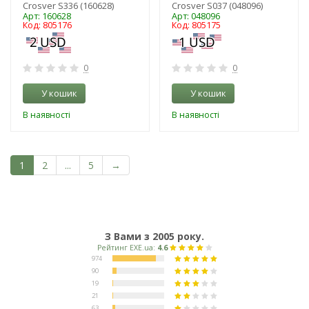
Crosver S336 (160628)
Crosver S037 (048096)
Арт: 160628
Арт: 048096
Код: 805176
Код: 805175
0
0
У кошик
У кошик
В наявності
В наявності
1
2
...
5
→
З Вами з 2005 року.