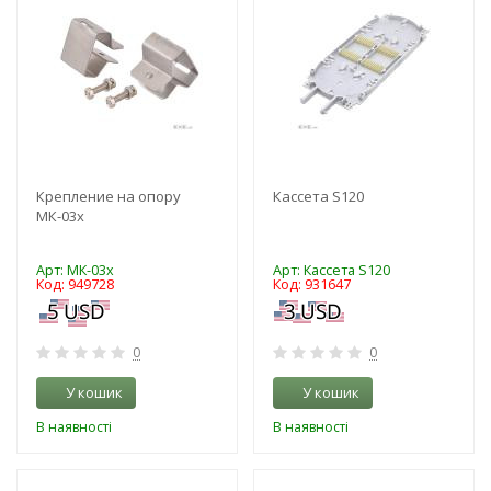
Крепление на опору
Кассета S120
МК-03х
Арт: МК-03х
Арт: Кассета S120
Код: 949728
Код: 931647
0
0
У кошик
У кошик
В наявності
В наявності