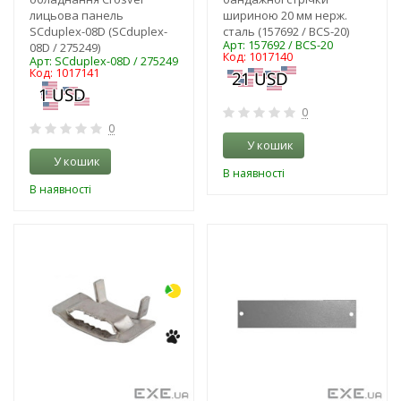
лицьова панель
шириною 20 мм нерж.
SCduplex-08D (SCduplex-
сталь (157692 / BCS-20)
Арт: 157692 / BCS-20
08D / 275249)
Код: 1017140
Арт: SCduplex-08D / 275249
Код: 1017141
0
0
У кошик
У кошик
В наявності
В наявності
-8%
-3%
NEW!