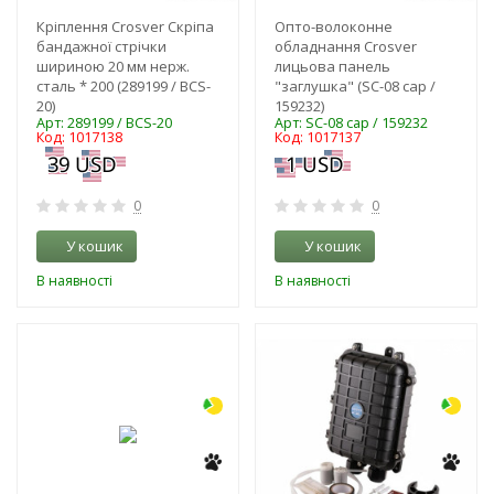
Кріплення Crosver Скріпа
Опто-волоконне
бандажної стрічки
обладнання Crosver
шириною 20 мм нерж.
лицьова панель
сталь * 200 (289199 / BCS-
"заглушка" (SC-08 cap /
20)
159232)
Арт: 289199 / BCS-20
Арт: SC-08 cap / 159232
Код: 1017138
Код: 1017137
0
0
У кошик
У кошик
В наявності
В наявності
-3%
-3%
NEW!