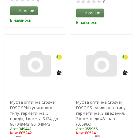
0
У кошик
У кошик
В наявності
В наявності
-4%
-3%
Муфта оптична Crosver
Муфта оптична Crosver
FOSC-SPN тупикового
FOSC-SS тупикового типу,
типу, герметична, 5
герметична, 3 введення,
вводів, 1 касета S124, до
2 касети, до 48 звар
96 (049442) 96 (049442)
(055966)
Арт: 049442
Арт: 055966
Код: 805242
Код: 805241