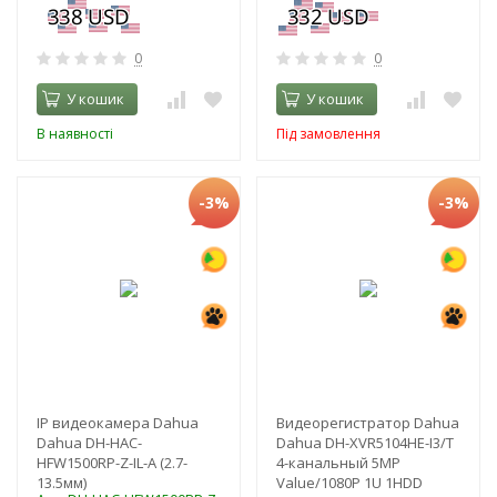
0
0
У кошик
У кошик
В наявності
Під замовлення
-3%
-3%
IP видеокамера Dahua
Видеорегистратор Dahua
Dahua DH-HAC-
Dahua DH-XVR5104HE-I3/T
HFW1500RP-Z-IL-A (2.7-
4-канальный 5MP
13.5мм)
Value/1080P 1U 1HDD