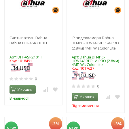
Считыватель Dahua
IP видеокамера Dahua
Dahua DHI-ASR2101H
DH-IPC-HFW1439TC1-A-PRO
(2.8мм) 4МП WizColor Lite
Арт: DHI-ASR2101H
Арт: Dahua DH-IPC-
Код: 1018491
HFW1439TC1-A-PRO (2.8мм)
4МП WizColor Lite
Код: 1017627
0
0
У кошик
У кошик
В наявності
Під замовлення
-3%
-3%
NEW!
NEW!