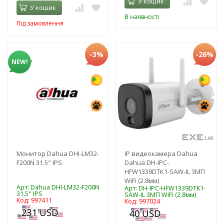
У кошик
У кошик
В наявності
Під замовлення
-3%
-26%
NEW!
Монитор Dahua DHI-LM32-
IP видеокамера Dahua
F200N 31.5" IPS
Dahua DH-IPC-
HFW1339DTK1-SAW-IL 3МП
WiFi (2.8мм)
Арт: Dahua DHI-LM32-F200N
Арт: DH-IPC-HFW1339DTK1-
31.5" IPS
SAW-IL 3МП WiFi (2.8мм)
Код: 997411
Код: 997024