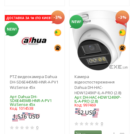
-3%
-3%
ДОСТАВКА ЗА 1₴ (ПО КИЄВУ)
NEW!
NEW!
PTZ видеокамера Dahua
Камера
DH-SD6E445MB-HNR-A-PV1
відеоспостереження
WizSense 45х
Dahua DH-HAC-
HDW1249XP-IL-A-PRO (2.8)
Арт: Dahua DH-
Арт: DH-HAC-HDW1249XP-
SD6E445MB-HNR-A-PV1
IL-A-PRO (2.8)
WizSense 45х
Код: 997469
Код: 1014538
0
0