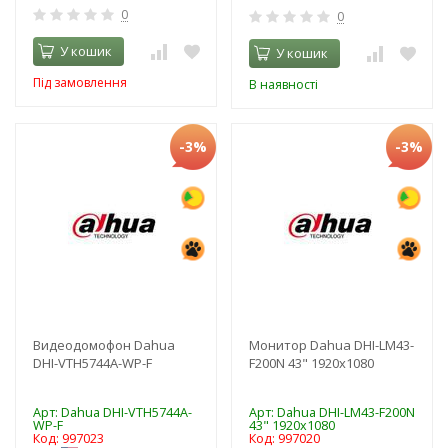
0
0
У кошик
У кошик
Під замовлення
В наявності
-3%
-3%
Видеодомофон Dahua
Монитор Dahua DHI-LM43-
DHI-VTH5744A-WP-F
F200N 43" 1920x1080
Арт: Dahua DHI-VTH5744A-
Арт: Dahua DHI-LM43-F200N
WP-F
43" 1920x1080
Код: 997023
Код: 997020