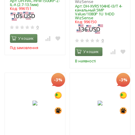
Арт: DH-HAC-HFW1500RP-Z-
WizSense
IL-A (2.7-13.5мм)
Арт: DH-XVR5104HE-I3/T 4-
Код: 996151
канальный 5MP
Value/1080P 1U 1HDD
WizSense
Код: 996150
0
У кошик
0
Під замовлення
У кошик
В наявності
-3%
-3%