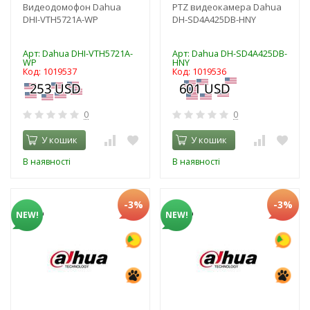
Видеодомофон Dahua
PTZ видеокамера Dahua
DHI-VTH5721A-WP
DH-SD4A425DB-HNY
Арт: Dahua DHI-VTH5721A-
Арт: Dahua DH-SD4A425DB-
WP
HNY
Код: 1019537
Код: 1019536
0
0
У кошик
У кошик
В наявності
В наявності
-3%
-3%
NEW!
NEW!