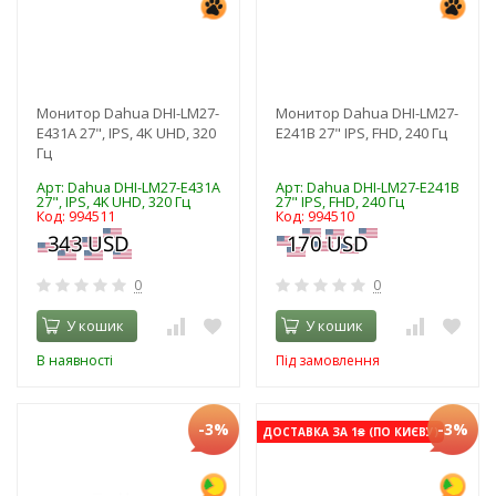
Монитор Dahua DHI-LM27-
Монитор Dahua DHI-LM27-
E431A 27", IPS, 4K UHD, 320
E241B 27" IPS, FHD, 240 Гц
Гц
Арт: Dahua DHI-LM27-E431A
Арт: Dahua DHI-LM27-E241B
27", IPS, 4K UHD, 320 Гц
27" IPS, FHD, 240 Гц
Код: 994511
Код: 994510
0
0
У кошик
У кошик
В наявності
Під замовлення
-3%
-3%
ДОСТАВКА ЗА 1₴ (ПО КИЄВУ)