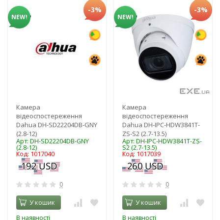
-3%
-3%
NEW!
NEW!
Камера
Камера
відеоспостереження
відеоспостереження
Dahua DH-SD22204DB-GNY
Dahua DH-IPC-HDW3841T-
(2.8-12)
ZS-S2 (2.7-13.5)
Арт: DH-SD22204DB-GNY
Арт: DH-IPC-HDW3841T-ZS-
(2.8-12)
S2 (2.7-13.5)
Код: 1017040
Код: 1017039
0
0
У кошик
У кошик
В наявності
В наявності