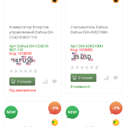
Коммутатор 8 портов
Считыватель Dahua
управляемый Dahua DH-
Dahua DHI-ASR2100H
CS4210-8GT-110
Арт: Dahua DH-CS4210-
Арт: DHI-ASR2100H
8GT-110
Код: 1018492
Код: 1018500
0
0
У кошик
У кошик
В наявності
Під замовлення
-3%
-3%
NEW!
NEW!