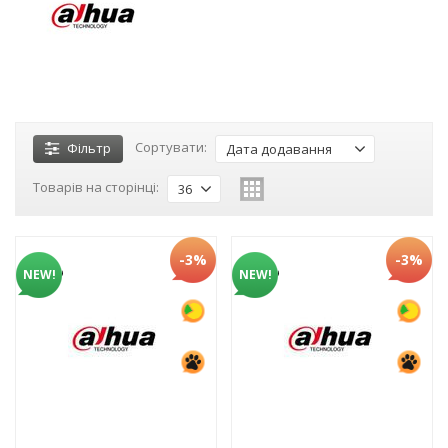
Сортувати:
Фільтр
Дата додавання
Товарів на сторінці:
36
-3%
-3%
NEW!
NEW!