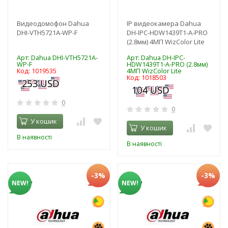
Видеодомофон Dahua
IP видеокамера Dahua
DHI-VTH5721A-WP-F
DH-IPC-HDW1439T1-A-PRO
(2.8мм) 4МП WizColor Lite
Арт: Dahua DHI-VTH5721A-
Арт: Dahua DH-IPC-
WP-F
HDW1439T1-A-PRO (2.8мм)
Код: 1019535
4МП WizColor Lite
Код: 1018503
0
0
У кошик
У кошик
В наявності
В наявності
-3%
-3%
NEW!
NEW!