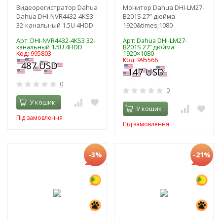
Видеорегистратор Dahua
Монитор Dahua DHI-LM27-
Dahua DHI-NVR4432-4KS3
B201S 27” дюйма
32-канальный 1.5U 4HDD
1920&times;1080
Арт: DHI-NVR4432-4KS3 32-
Арт: Dahua DHI-LM27-
канальный 1.5U 4HDD
B201S 27” дюйма
Код: 995803
1920×1080
Код: 995566
0
0
У кошик
У кошик
Під замовлення
Під замовлення
-3%
-21%