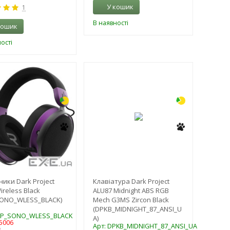
У кошик
1
В наявності
кошик
ості
-3%
-3%
ики Dark Project
Клавіатура Dark Project
ireless Black
ALU87 Midnight ABS RGB
SONO_WLESS_BLACK)
Mech G3MS Zircon Black
(DPKB_MIDNIGHT_87_ANSI_U
PP_SONO_WLESS_BLACK
A)
5006
Арт: DPKB_MIDNIGHT_87_ANSI_UA