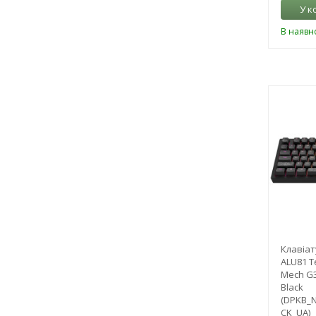
У к
В наявно
Клавіат
ALU81 T
Mech G
Black
(DPKB_
CK_UA)