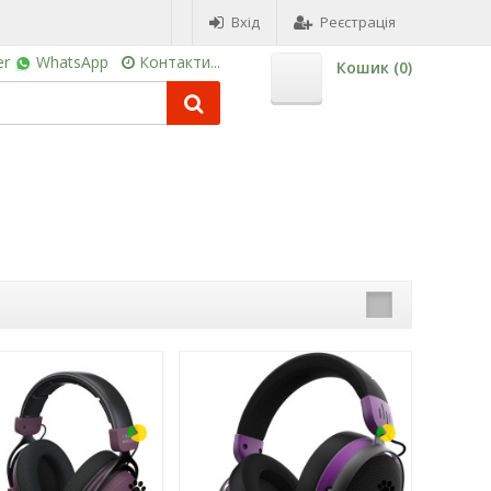
Вхід
Реєстрація
er
WhatsApp
Контакти...
Кошик (
0
)
-3%
-3%