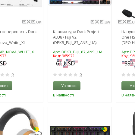
 поверхность Dark
Клавиатура Dark Project
Навушн
ALU87 Fuji V2
One HS
ova_White_XL
(DPKB_FUJI_87_ANSI_UA)
(DPO-H
PMP_NOVA_WHITE_XL
Арт: DPKB_FUJI_87_ANSI_UA
Арт: D
5973
Код: 965972
Код: 96
0
0
ошик
У кошик
У 
сті
В наявності
В наявн
-3%
-3%