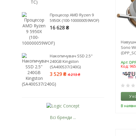
Процесор AMD Ryzen 9
5950X (100-100000059WOF)
16 628 ₴
Навушни
Sono Wi
(DPP_S
Накопичувач SSD 2.5"
240GB Kingston
Арт: D
Код: 96
(SA400S37/240G)
3 529 ₴
4 213 ₴
У к
В наявно
Всі бренди ...