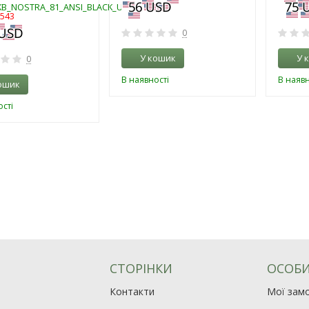
KB_NOSTRA_81_ANSI_BLACK_UA
7543
0
У кошик
У 
0
В наявності
В наявн
ошик
сті
СТОРІНКИ
ОСОБИ
Контакти
Мої зам