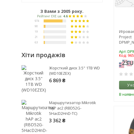
З Вами з 2005 року.
Игровая
Project
DPMP_N
Арт: D
Хіти продажів
Код: 96
Рейтинг EXE.ua:
4.6
Жорсткий диск 3.5" 1TB WD
974
(WD10EZEX)
90
6 869 ₴
У к
19
21
В наявно
63
Маршрутизатор Mikrotik
hAP ac2 (RBD52G-
5HacD2HnD-TC)
3 362 ₴