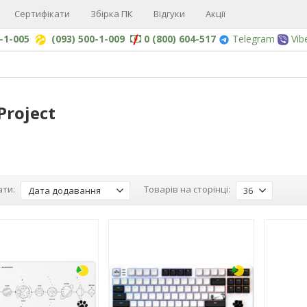
Сертифікати
Збірка ПК
Відгуки
Акції
0-1-005
(093) 500-1-009
0 (800) 604-517
Telegram
Vib
Project
ти:
Товарів на сторінці:
Дата додавання
36
-3%
-3%