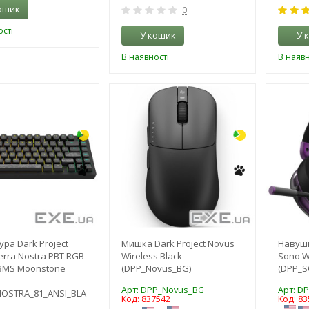
ошик
0
сті
У кошик
У 
В наявності
В наявн
-3%
-3%
ура Dark Project
Мишка Dark Project Novus
Навушн
erra Nostra PBT RGB
Wireless Black
Sono W
3MS Moonstone
(DPP_Novus_BG)
(DPP_
Арт: DPP_Novus_BG
Арт: D
NOSTRA_81_ANSI_BLA
Код: 837542
Код: 83