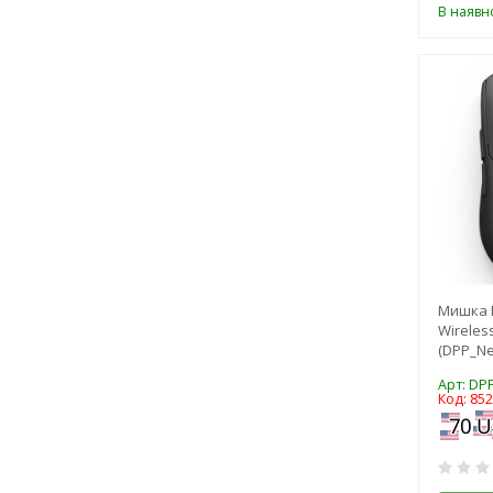
В наявно
Мишка D
Wireless
(DPP_Ne
Арт: DP
Код: 85