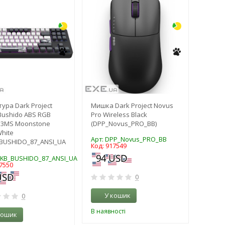
-3%
-3%
тура Dark Project
Мишка Dark Project Novus
Bushido ABS RGB
Pro Wireless Black
G3MS Moonstone
(DPP_Novus_PRO_BB)
White
Арт: DPP_Novus_PRO_BB
BUSHIDO_87_ANSI_UA
Код: 917549
PKB_BUSHIDO_87_ANSI_UA
7550
0
У кошик
0
В наявності
кошик