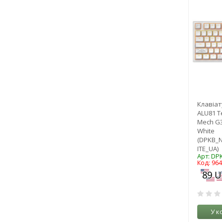
Клавіат
ALU81 T
Mech G
White
(DPKB_
ITE_UA)
Арт: DP
Код: 96
У к