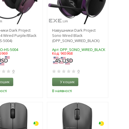
ики Dark Project
Навушники Dark Project
4 Wired Purple/Black
Sono Wired Black
S-5004)
(DPP_SONO_WIRED_BLACK)
PO-HS-5004
Арт: DPP_SONO_WIRED_BLACK
5969
Код: 965968
0
0
кошик
У кошик
ості
В наявності
-3%
-3%