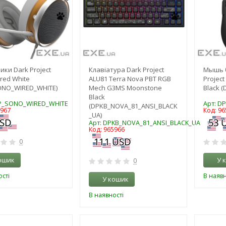
ки Dark Project
Клавіатура Dark Project
Мышь 
red White
ALU81 Terra Nova PBT RGB
Project
ONO_WIRED_WHITE)
Mech G3MS Moonstone
Black 
Black
PP_SONO_WIRED_WHITE
Арт: D
(DPKB_NOVA_81_ANSI_BLACK
5967
Код: 96
_UA)
Арт: DPKB_NOVA_81_ANSI_BLACK_UA
Код: 965966
0
ошик
У 
0
сті
В наявн
У кошик
В наявності