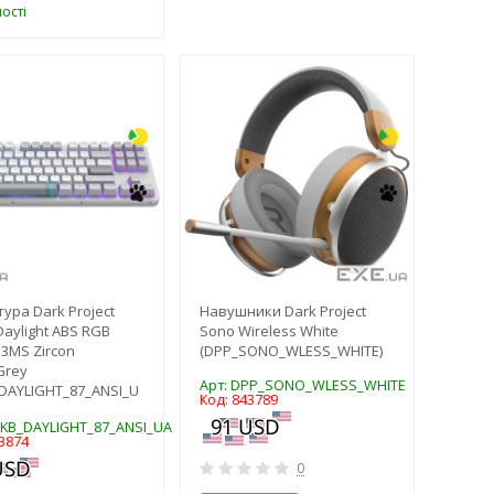
ості
-3%
-3%
тура Dark Project
Навушники Dark Project
Daylight ABS RGB
Sono Wireless White
3MS Zircon
(DPP_SONO_WLESS_WHITE)
Grey
Арт: DPP_SONO_WLESS_WHITE
DAYLIGHT_87_ANSI_U
Код: 843789
PKB_DAYLIGHT_87_ANSI_UA
3874
0