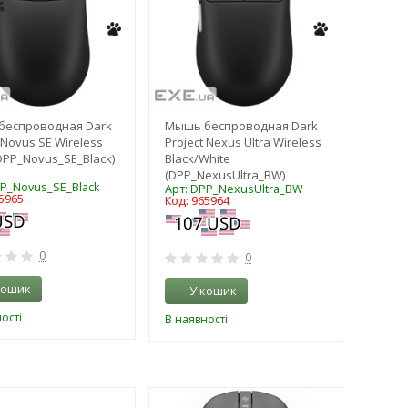
беспроводная Dark
Мышь беспроводная Dark
 Novus SE Wireless
Project Nexus Ultra Wireless
(DPP_Novus_SE_Black)
Black/White
(DPP_NexusUltra_BW)
PP_Novus_SE_Black
Арт: DPP_NexusUltra_BW
5965
Код: 965964
0
0
кошик
У кошик
ості
В наявності