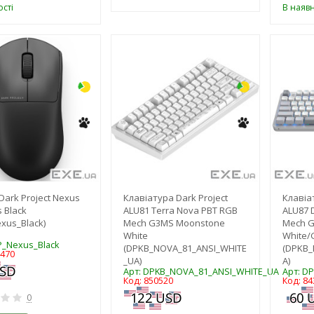
сті
В наявн
-3%
-3%
ark Project Nexus
Клавіатура Dark Project
Клавіа
 Black
ALU81 Terra Nova PBT RGB
ALU87 
xus_Black)
Mech G3MS Moonstone
Mech G
White
White/
P_Nexus_Black
(DPKB_NOVA_81_ANSI_WHITE
(DPKB_
2470
_UA)
A)
Арт: DPKB_NOVA_81_ANSI_WHITE_UA
Арт: D
Код: 850520
Код: 84
0