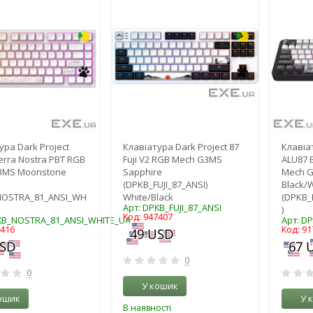
-3%
-3%
ура Dark Project
Клавіатура Dark Project 87
Клавіа
erra Nostra PBT RGB
Fuji V2 RGB Mech G3MS
ALU87 
3MS Moonstone
Sapphire
Mech 
(DPKB_FUJI_87_ANSI)
Black/
NOSTRA_81_ANSI_WH
White/Black
(DPKB_
Арт: DPKB_FUJI_87_ANSI
)
Код: 947407
KB_NOSTRA_81_ANSI_WHITE_UA
Арт: D
4416
Код: 91
0
0
У кошик
ошик
У 
В наявності