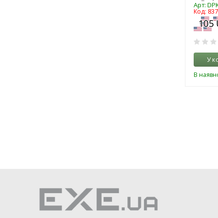
Арт: DP
Код: 83
У к
В наявно