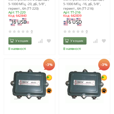
5-1000 МГц, -20, дБ, 5/8'',
5-1000 МГц, -16, дБ, 5/8'',
гермет., 6А (TT-220)
гермет., 6А (TT-216)
Арт: TT-220
Арт: TT-216
Код: 642840
Код: 642839
0
0
У кошик
У кошик
В наявності
В наявності
-3%
-3%