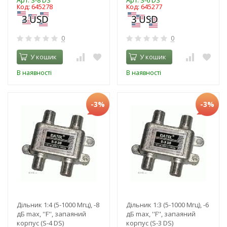
Арт: S-8 DS
Арт: S-6 DS
Код: 645278
Код: 645277
0
0
У кошик
У кошик
В наявності
В наявності
-3%
-3%
Дільник 1:4 (5-1000 Мгц), -8
Дільник 1:3 (5-1000 Мгц), -6
дБ max, ''F'', запаяний
дБ max, ''F'', запаяний
корпус (S-4 DS)
корпус (S-3 DS)