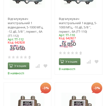
Відгалужувач
Відгалужувач
магістральний 1
магістральний 1 відвід, 5-
відведення, 5-1000 МГц,
1000 МГц, -10 дБ, 5/8 '',
-12 дБ, 5/8 '', гермет., 6А
гермет., 6А (TT-110)
Арт: TT-110
(TT-112)
Код: 642827
Арт: TT-112
Код: 642828
0
0
У кошик
У кошик
В наявності
В наявності
-3%
-3%