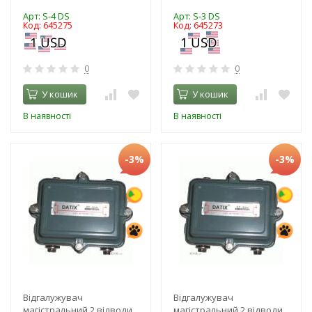
Арт: S-4 DS
Арт: S-3 DS
Код: 645275
Код: 645273
0
0
У кошик
У кошик
В наявності
В наявності
-3%
-3%
Відгалужувач
Відгалужувач
магістральний 2 відводи,
магістральний 2 відводи,