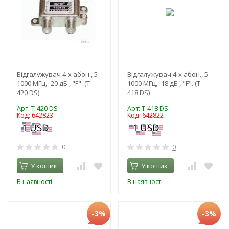
Відгалужувач 4-х абон., 5-
Відгалужувач 4-х абон., 5-
1000 МГц, -20 дБ , "F". (T-
1000 МГц, -18 дБ , "F". (T-
420 DS)
418 DS)
Арт: T-420 DS
Арт: T-418 DS
Код: 642823
Код: 642822
0
0
У кошик
У кошик
В наявності
В наявності
-3%
-3%