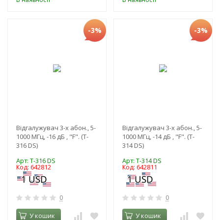
-3%
-3%
Відгалужувач 3-х абон., 5-
Відгалужувач 3-х абон., 5-
1000 МГц, -16 дБ , "F". (T-
1000 МГц, -14 дБ , "F". (T-
316 DS)
314 DS)
Арт: T-316 DS
Арт: T-314 DS
Код: 642812
Код: 642811
0
0
У кошик
У кошик