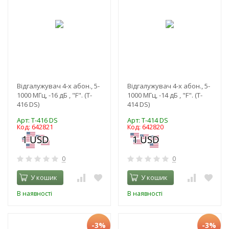
Відгалужувач 4-х абон., 5-
Відгалужувач 4-х абон., 5-
1000 МГц, -16 дБ , "F". (T-
1000 МГц, -14 дБ , "F". (T-
416 DS)
414 DS)
Арт: T-416 DS
Арт: T-414 DS
Код: 642821
Код: 642820
0
0
У кошик
У кошик
В наявності
В наявності
-3%
-3%