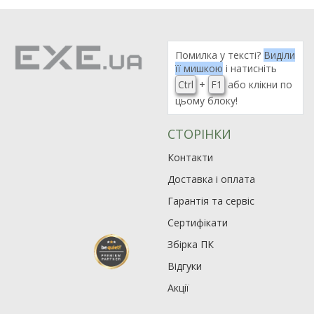
Помилка у тексті?
Виділи
її мишкою
і натисніть
Ctrl
+
F1
або клікни по
цьому блоку!
СТОРІНКИ
Контакти
Доставка і оплата
Гарантія та сервіс
Сертифікати
Збірка ПК
Відгуки
Акції