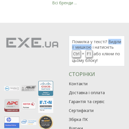
Всі бренди ...
Рейтинг EXE.ua:
4.6
974
90
Помилка у тексті?
Виділи
19
її мишкою
і натисніть
21
Ctrl
+
F1
або клікни по
цьому блоку!
63
СТОРІНКИ
Контакти
Доставка і оплата
Гарантія та сервіс
Сертифікати
Збірка ПК
Відгуки