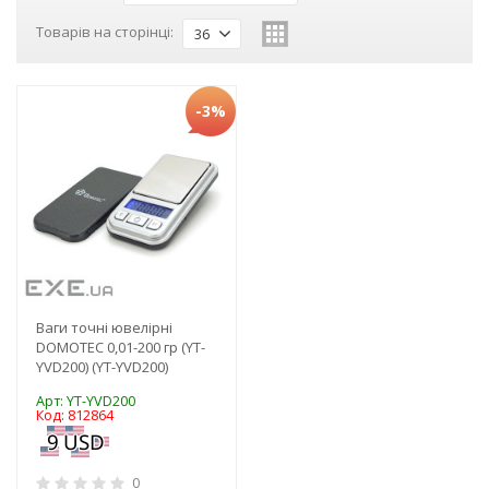
Товарів на сторінці:
36
-3%
Ваги точні ювелірні
DOMOTEC 0,01-200 гр (YT-
YVD200) (YT-YVD200)
Арт: YT-YVD200
Код: 812864
0