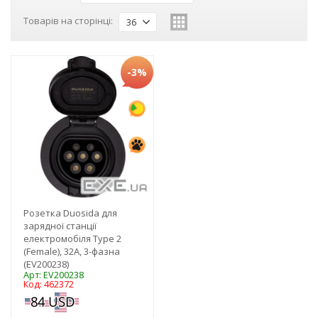
Товарів на сторінці:
36
-3%
Розетка Duosida для
зарядної станції
електромобіля Type 2
(Female), 32A, 3-фазна
(EV200238)
Арт: EV200238
Код: 462372