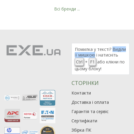
Всі бренди ...
Рейтинг EXE.ua:
4.6
974
Помилка у тексті?
Виділи
90
її мишкою
і натисніть
19
Ctrl
+
F1
або клікни по
21
цьому блоку!
63
СТОРІНКИ
Контакти
Доставка і оплата
Гарантія та сервіс
Сертифікати
Збірка ПК