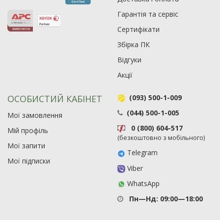
Гарантія та сервіс
Сертифікати
Збірка ПК
Рейтинг EXE.ua:
4.6
Відгуки
974
Акції
90
19
ОСОБИСТИЙ КАБІНЕТ
(093) 500-1-009
21
63
(044) 500-1-005
Мої замовлення
0 (800) 604-517
Мій профіль
(безкоштовно з мобільного)
Мої запити
Telegram
Мої підписки
Viber
WhatsApp
Пн—Нд: 09:00—18:00