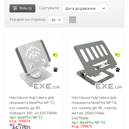
Сортувати:
Фільтр
Дата додавання
Товарів на сторінці:
36
-3%
-3%
Настільна підставка для
Настільна підставка для
планшета NeePho NP-T2,
планшета NeePho NP-T4,
кут нахилу до 90 ,
кут нахилу до 90 , корпус
поворот 360 , ко EASTMAN
метал, 260х215мм,
Арт: NeePho NP-T2
EASTMAN
Код: 799874
Арт: NeePho NP-T4
Код: 799873