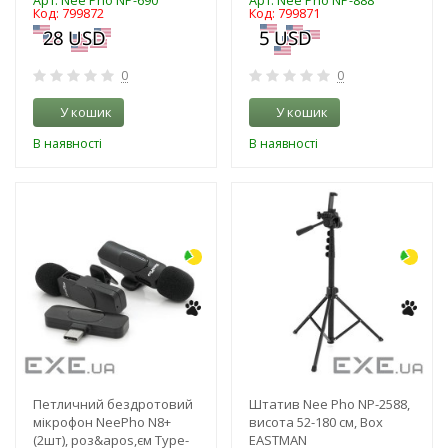
Арт: Nee Pho NP-690
Арт: Nee Pho NP-888
Код: 799872
Код: 799871
0
0
У кошик
У кошик
В наявності
В наявності
-3%
-3%
Петличний бездротовий
Штатив Nee Pho NP-2588,
мікрофон NeePho N8+
висота 52-180 см, Box
(2шт), роз&apos,єм Type-
EASTMAN