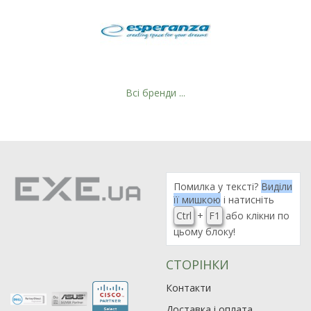
Всі бренди ...
Помилка у тексті?
Виділи
її мишкою
і натисніть
Ctrl
+
F1
або клікни по
цьому блоку!
СТОРІНКИ
Контакти
Доставка і оплата