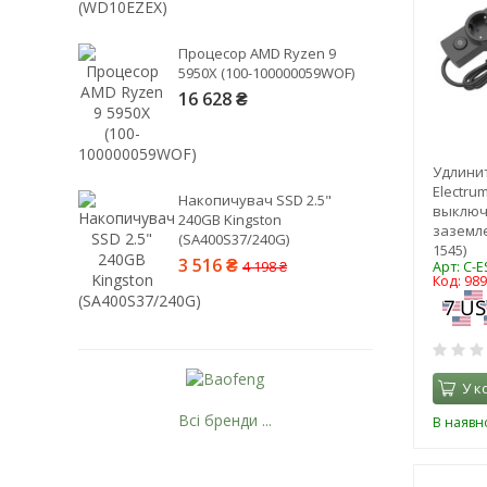
Процесор AMD Ryzen 9
5950X (100-100000059WOF)
16 628 ₴
Удлинит
Electrum
Накопичувач SSD 2.5"
выключ
240GB Kingston
заземле
(SA400S37/240G)
1545)
3 516 ₴
4 198 ₴
Арт: C-E
Код: 98
У к
Всі бренди ...
В наявно