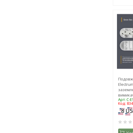
Подовжу
Electrum
заземл
вимикач
Арт: C-E
Код: 83
У к