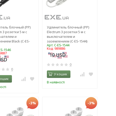
тель блочный (PP)
Удлинитель блочный (PP)
m 3 розетки 5 м с
Electrum 3 розетки 5 м с
чателем и
выключателем и
ением Black (C-ES-
заземлением (C-ES-1544)
Арт: C-ES-1544
Код: 989886
ES-1546
9887
0
0
У кошик
кошик
В наявності
ості
-3%
-3%