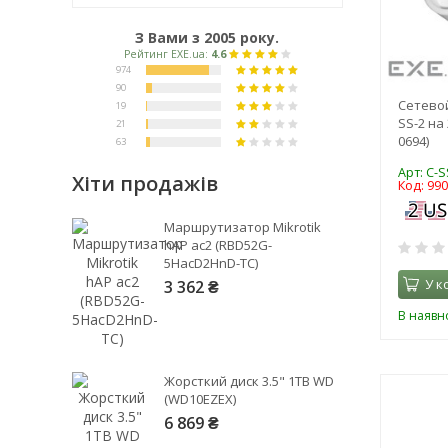
З Вами з 2005 року.
Сетевой
SS-2 на 
0694)
Арт: C-S
Хіти продажів
Код: 99
Рейтинг EXE.ua:
4.6
Маршрутизатор Mikrotik
974
hAP ac2 (RBD52G-
5HacD2HnD-TC)
90
У к
3 362 ₴
19
21
В наявно
63
Жорсткий диск 3.5" 1TB WD
(WD10EZEX)
6 869 ₴