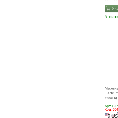
У к
В наявно
Мереже
Electrum
троянд ,
Арт: C-E
Код: 60