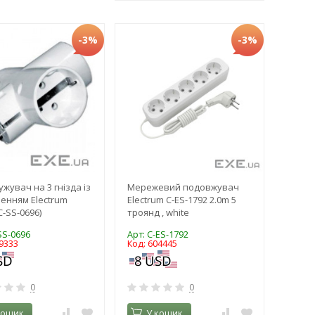
-3%
-3%
жувач на 3 гнізда із
Мережевий подовжувач
енням Electrum
Electrum C-ES-1792 2.0m 5
C-SS-0696)
троянд , white
SS-0696
Арт: C-ES-1792
9333
Код: 604445
0
0
кошик
У кошик