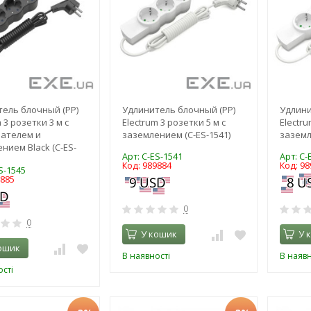
ель блочный (PP)
Удлинитель блочный (PP)
Удлини
 3 розетки 3 м с
Electrum 3 розетки 5 м с
Electru
ателем и
заземлением (C-ES-1541)
заземл
нием Black (C-ES-
Арт: C-ES-1541
Арт: C-
Код: 989884
Код: 98
S-1545
9885
0
0
У кошик
У 
ошик
В наявності
В наявн
сті