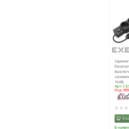
Удлинит
Electrum
выключ
заземле
1548)
Арт: C-E
Код: 98
У к
В наявно