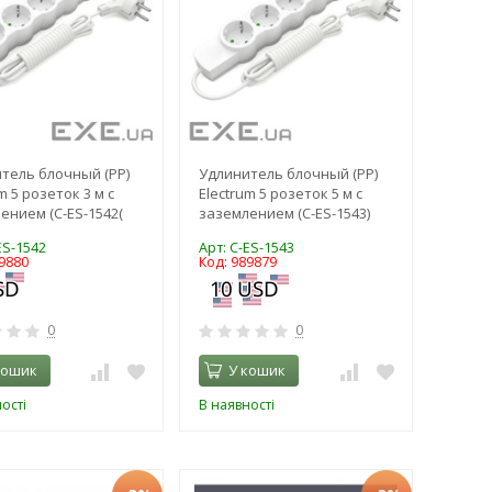
тель блочный (PP)
Удлинитель блочный (PP)
m 5 розеток 3 м с
Electrum 5 розеток 5 м с
ением (C-ES-1542(
заземлением (C-ES-1543)
ES-1542
Арт: C-ES-1543
9880
Код: 989879
0
0
кошик
У кошик
ості
В наявності