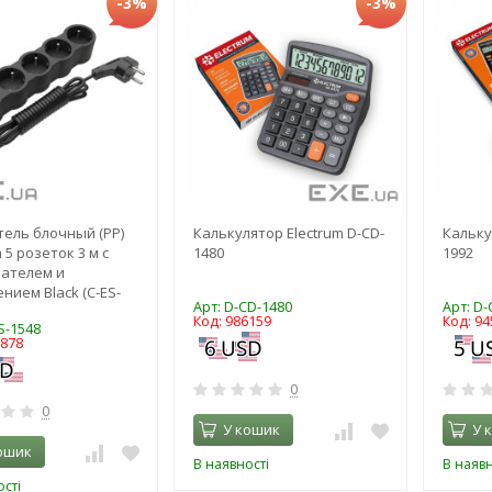
-3%
-3%
ель блочный (PP)
Калькулятор Electrum D-CD-
Кальку
 5 розеток 3 м с
1480
1992
ателем и
нием Black (C-ES-
Арт: D-CD-1480
Арт: D-
Код: 986159
Код: 94
S-1548
9878
0
0
У кошик
У 
ошик
В наявності
В наявн
сті