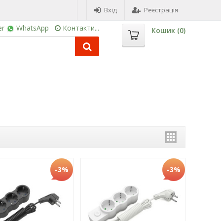
Вхід
Реєстрація
er
WhatsApp
Контакти...
Кошик (
0
)
-3%
-3%