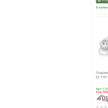
В наявно
Подовж
ES-1791 
Арт: C-E
Код: 60