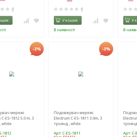
0
0
ошик
У кошик
У 
сті
В наявності
В наявн
-3%
-3%
увач мережі
Подовжувач мережі
Подов
 C-ES-1812 5.0 m, 3
Electrum C-ES-1811 3.0m, 3
Electru
 white
троянд , white
троянд 
S-1812
Арт: C-ES-1811
Арт: C-