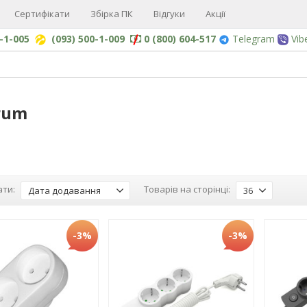
Сертифікати
Збірка ПК
Відгуки
Акції
0-1-005
(093) 500-1-009
0 (800) 604-517
Telegram
Vib
rum
ти:
Товарів на сторінці:
Дата додавання
36
-3%
-3%