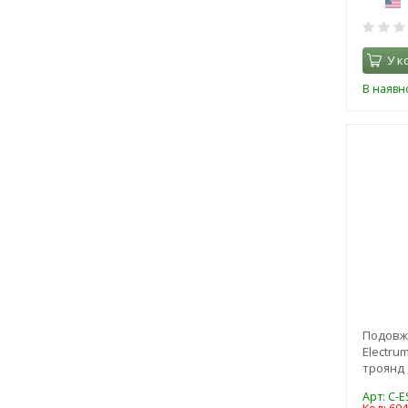
У к
В наявно
Подовж
Electrum
троянд ,
Арт: C-E