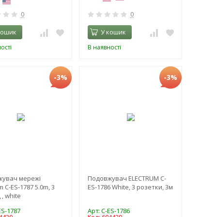
0
0
кошик
У кошик
ості
В наявності
-3%
-3%
жувач мережі
Подовжувач ELECTRUM C-
m C-ES-1787 5.0m, 3
ES-1786 White, 3 розетки, 3м
, white
ES-1787
Арт: C-ES-1786