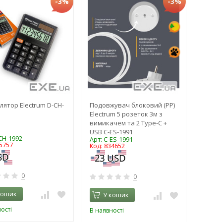
-3%
-3%
лятор Electrum D-CH-
Подовжувач блоковий (PP)
Electrum 5 розеток 3м з
вимикачем та 2 Type-C +
USB C-ES-1991
CH-1992
Арт: C-ES-1991
5757
Код: 834652
0
0
кошик
У кошик
ості
В наявності