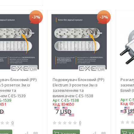
-3%
-3%
вач блоковий (PP)
Подовжувач блоковий (PP)
Розгалу
 5 розеток 3м із
Electrum 3 розетки 3м із
заземл
енням та
заземленням та
Білий (
ем C-ES-1539
вимикачем C-ES-1538
Арт: C-
S-1539
Арт: C-ES-1538
Код: 65
4651
Код: 834650
0
0
У 
ошик
У кошик