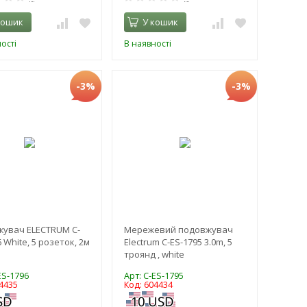
кошик
У кошик
ості
В наявності
-3%
-3%
увач ELECTRUM C-
Мережевий подовжувач
 White, 5 розеток, 2м
Electrum C-ES-1795 3.0m, 5
троянд , white
ES-1796
Арт: C-ES-1795
4435
Код: 604434