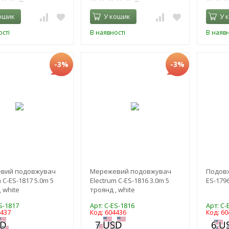
ошик
У кошик
У 
сті
В наявності
В наявн
-3%
-3%
вий подовжувач
Мережевий подовжувач
Подовж
 C-ES-1817 5.0m 5
Electrum C-ES-1816 3.0m 5
ES-1796
 white
троянд , white
S-1817
Арт: C-ES-1816
Арт: C-
4437
Код: 604436
Код: 60