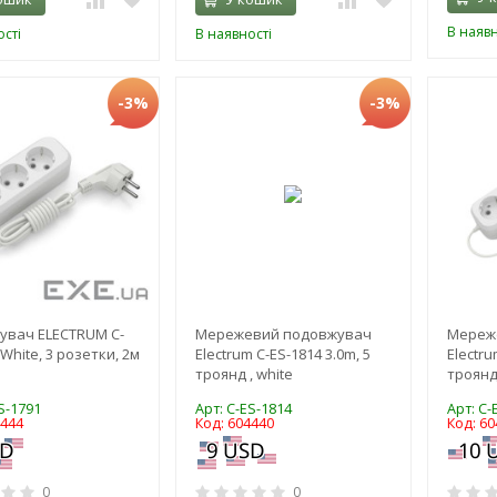
В наявн
сті
В наявності
-3%
-3%
увач ELECTRUM C-
Мережевий подовжувач
Мереж
White, 3 розетки, 2м
Electrum C-ES-1814 3.0m, 5
Electru
троянд , white
троянд 
S-1791
Арт: C-ES-1814
Арт: C-
4444
Код: 604440
Код: 60
0
0