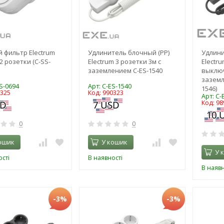
 фильтр Electrum
Удлинитель блочный (PP)
Удлини
2 розетки (C-SS-
Electrum 3 розетки 3м с
Electru
заземлением C-ES-1540
выклю
заземл
S-0694
Арт: C-ES-1540
1546)
0325
Код: 990323
Арт: C-
Код: 98
0
0
ошик
У кошик
У 
сті
В наявності
В наявн
-3%
-3%