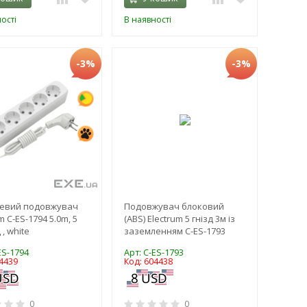
ості
В наявності
-3%
-3%
евий подовжувач
Подовжувач блоковий
m C-ES-1794 5.0m, 5
(ABS) Electrum 5 гнізд 3м із
, white
заземленням C-ES-1793
ES-1794
Арт: C-ES-1793
4439
Код: 604438
0
0