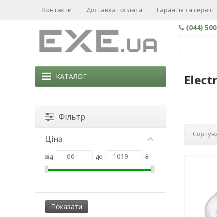
Контакти
Доставка і оплата
Гарантія та сервіс
(044) 50
КАТАЛОГ
Elect
Фільтр
Сортува
Ціна
від
до
₴