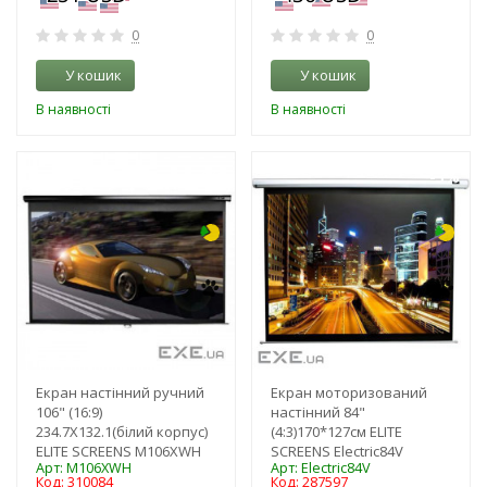
0
0
У кошик
У кошик
В наявності
В наявності
-3%
-3%
Екран настінний ручний
Екран моторизований
106" (16:9)
настінний 84"
234.7Х132.1(білий корпус)
(4:3)170*127см ELITE
ELITE SCREENS M106XWH
SCREENS Electric84V
Арт: M106XWH
Арт: Electric84V
Код: 310084
Код: 287597