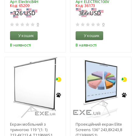
Арт: Electric84H
Арт: ELECTRIC100V
Код: 65209
Код: 36173
0
0
У кошик
У кошик
В наявності
В наявності
-3%
-3%
Екран мобільний з
Проекційний екран Elite
триногою 119 "(1: 1)
Screens 136" 243,8X243,8
213,4Х213,4, T119NWS1,,
(T136NWS1)