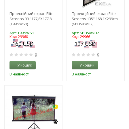
Проекційний екран Elite
Проекційний екран Elite
Screens 99 "177,8Х177,8
Screens 135" 168,1Х299cm
(T99NWS1)
(M135XWH2)
Арт: T99NWS1
Арт: M135XWH2
Код: 29960
Код: 29966
0
0
У кошик
У кошик
В наявності
В наявності
-3%