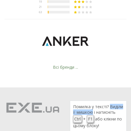
Всі бренди ...
Помилка у тексті?
Виділи
її мишкою
і натисніть
Ctrl
+
F1
або клікни по
цьому блоку!