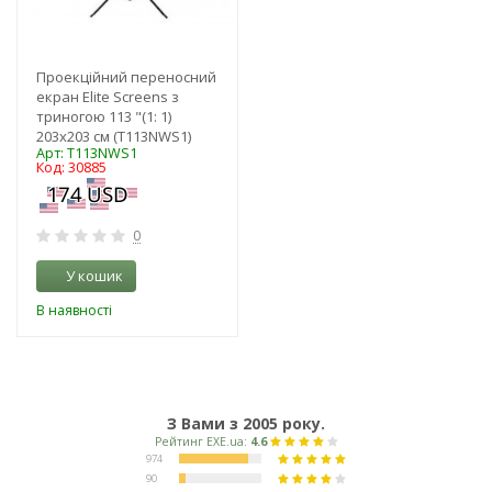
Проекційний переносний
екран Elite Screens з
триногою 113 "(1: 1)
203х203 см (T113NWS1)
Арт: T113NWS1
Код: 30885
0
У кошик
В наявності
З Вами з 2005 року.