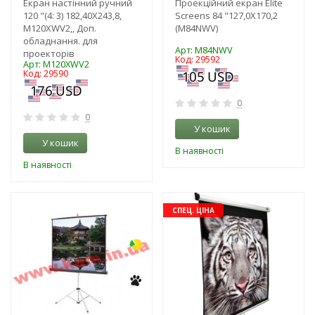
Екран настінний ручний
Проекційний екран Elite
120 "(4: 3) 182,40Х243,8,
Screens 84 "127,0Х170,2
M120XWV2,, Доп.
(M84NWV)
обладнання. для
Арт: M84NWV
проекторів
Код: 29592
Арт: M120XWV2
Код: 29590
0
0
У кошик
У кошик
В наявності
В наявності
-3%
-3%
СПЕЦ. ЦІНА