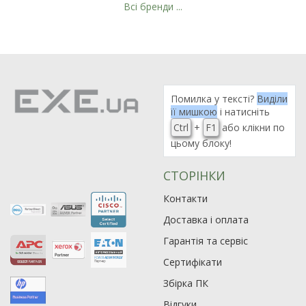
Всі бренди ...
Рейтинг EXE.ua:
4.6
974
90
Помилка у тексті?
Виділи
19
її мишкою
і натисніть
21
Ctrl
+
F1
або клікни по
цьому блоку!
63
СТОРІНКИ
Контакти
Доставка і оплата
Гарантія та сервіс
Сертифікати
Збірка ПК
Відгуки