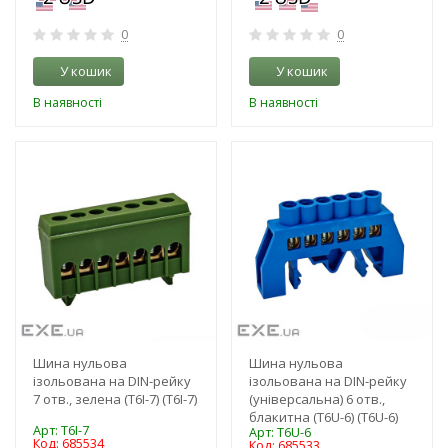
0
0
У кошик
У кошик
В наявності
В наявності
-3%
-3%
Шина нульова
Шина нульова
ізольована на DIN-рейку
ізольована на DIN-рейку
7 отв., зелена (T6I-7) (T6I-7)
(універсальна) 6 отв.,
блакитна (T6U-6) (T6U-6)
Арт: T6I-7
Арт: T6U-6
Код: 685534
Код: 685533