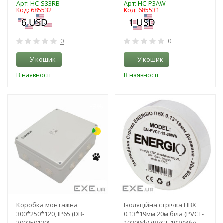
Арт: HC-S33RB
Арт: HC-P3AW
Код: 685532
Код: 685531
0
0
У кошик
У кошик
В наявності
В наявності
-3%
-3%
Коробка монтажна
Ізоляційна стрічка ПВХ
300*250*120, IP65 (DB-
0.13*19мм 20м біла (PVCT-
300250120)
1920Wh) (PVCT-1920Wh)