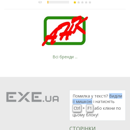
Всі бренди ...
Помилка у тексті?
Виділи
її мишкою
і натисніть
Ctrl
+
F1
або клікни по
цьому блоку!
СТОРІНКИ