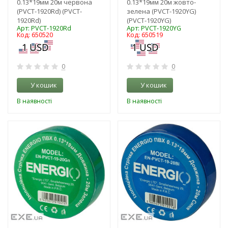
0.13*19мм 20м червона
0.13*19мм 20м жовто-
(PVCT-1920Rd) (PVCT-
зелена (PVCT-1920YG)
1920Rd)
(PVCT-1920YG)
Арт: PVCT-1920Rd
Арт: PVCT-1920YG
Код: 650520
Код: 650519
0
0
У кошик
У кошик
В наявності
В наявності
-3%
-3%