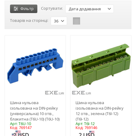
Сортувати:
Фільтр
Дата додавання
Товарів на сторінці:
36
-3%
-3%
Шина нульова
Шина нульова
ізольована на DIN-рейку
ізольована на DIN-рейку
(універсальна) 10 отв.,
12 отв., зелена (T6I-12)
блакитна (T6U-10) (T6U-10)
(T6I-12)
Арт: T6U-10
Арт: T6I-12
Код: 769147
Код: 769146