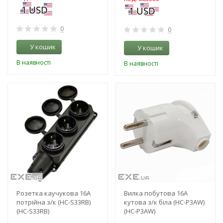
0
0
У кошик
У кошик
В наявності
В наявності
-3%
-3%
Розетка каучукова 16А
Вилка побутова 16А
потрійна з/к (HC-S33RB)
кутова з/к біла (HC-P3AW)
(HC-S33RB)
(HC-P3AW)