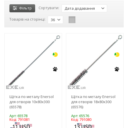
Сортувати:
Фільтр
Дата додавання
Товарів на сторінці:
36
-3%
-3%
Щітка по металу Enersol
Щітка по металу Enersol
для отворів 10х80х300
для отворів 18х80х300
(65578)
(65576)
Арт: 65578
Арт: 65576
Код: 791081
Код: 791080