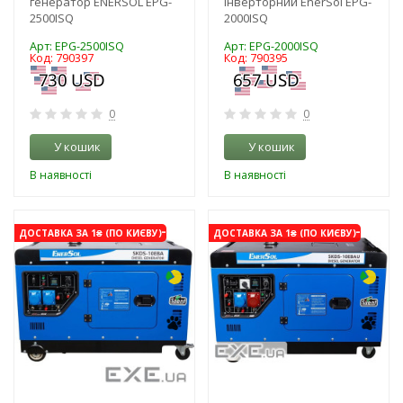
генератор ENERSOL EPG-
інверторний EnerSol EPG-
2500ISQ
2000ISQ
Арт: EPG-2500ISQ
Арт: EPG-2000ISQ
Код: 790397
Код: 790395
0
0
У кошик
У кошик
В наявності
В наявності
-3%
-3%
ДОСТАВКА ЗА 1₴ (ПО КИЄВУ)
ДОСТАВКА ЗА 1₴ (ПО КИЄВУ)