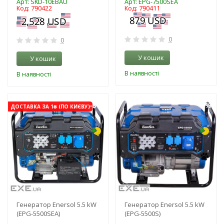
Арт: SKD-10EBAU
Арт: EPG-7500SEA
Код: 790422
Код: 790411
0
0
У кошик
У кошик
В наявності
В наявності
-3%
-3%
ДОСТАВКА ЗА 1₴ (ПО КИЄВУ)
Генератор Enersol 5.5 kW
Генератор Enersol 5.5 kW
(EPG-5500SEA)
(EPG-5500S)