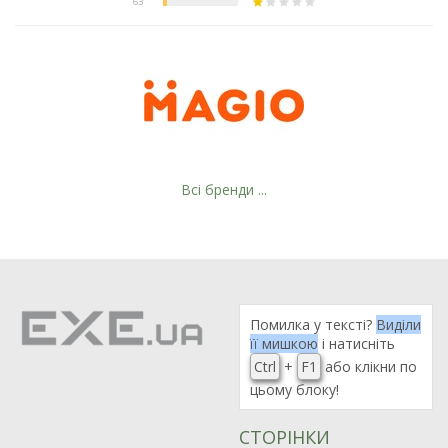
Всі бренди ...
Помилка у тексті?
Виділи
її мишкою
і натисніть
Ctrl
+
F1
або клікни по
цьому блоку!
СТОРІНКИ