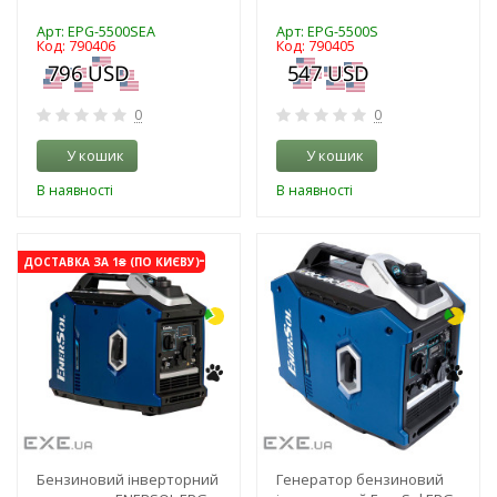
Арт: EPG-5500SEA
Арт: EPG-5500S
Код: 790406
Код: 790405
0
0
У кошик
У кошик
В наявності
В наявності
-3%
-3%
ДОСТАВКА ЗА 1₴ (ПО КИЄВУ)
Бензиновий інверторний
Генератор бензиновий