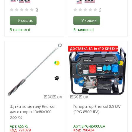
0
0
У кошик
У кошик
В наявності
В наявності
-3%
-3%
ДОСТАВКА ЗА 1₴ (ПО КИЄВУ)
Щітка по металу Enersol
Генератор Enersol 8.5 kW
для отворів 13х80х300
(EPG-8500UEA)
(65575)
Арт: 65575
Арт: EPG-8500UEA
Код: 791079
Код: 790424