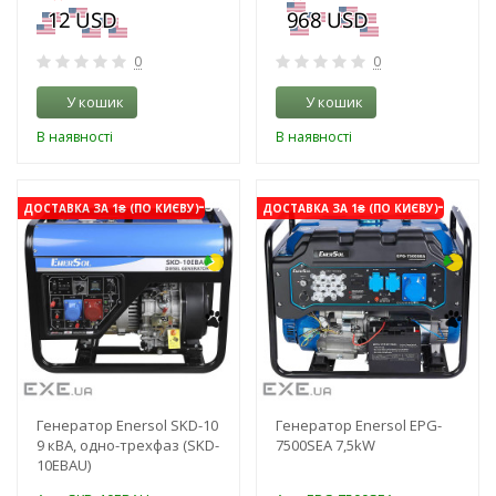
0
0
У кошик
У кошик
В наявності
В наявності
-3%
-3%
ДОСТАВКА ЗА 1₴ (ПО КИЄВУ)
ДОСТАВКА ЗА 1₴ (ПО КИЄВУ)
Генератор Enersol SKD-10
Генератор Enersol EPG-
9 кВА, одно-трехфаз (SKD-
7500SEA 7,5kW
10EBAU)