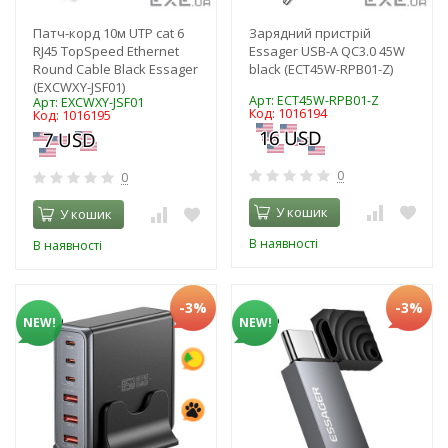
Патч-корд 10м UTP cat 6
Зарядний пристрій
RJ45 TopSpeed Ethernet
Essager USB-A QC3.0 45W
Round Cable Black Essager
black (ECT45W-RPB01-Z)
(EXCWXY-JSF01)
Арт: ECT45W-RPB01-Z
Арт: EXCWXY-JSF01
Код: 1016194
Код: 1016195
0
0
У кошик
У кошик
В наявності
В наявності
-3%
-3%
NEW!
NEW!