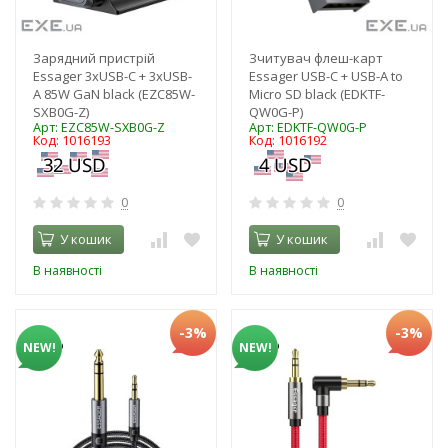
Зарядний пристрій
Зчитувач флеш-карт
Essager 3xUSB-C + 3xUSB-
Essager USB-C + USB-A to
A 85W GaN black (EZC85W-
Micro SD black (EDKTF-
SXB0G-Z)
QW0G-P)
Арт: EZC85W-SXB0G-Z
Арт: EDKTF-QW0G-P
Код: 1016193
Код: 1016192
0
0
У кошик
У кошик
В наявності
В наявності
-3%
-3%
NEW!
NEW!