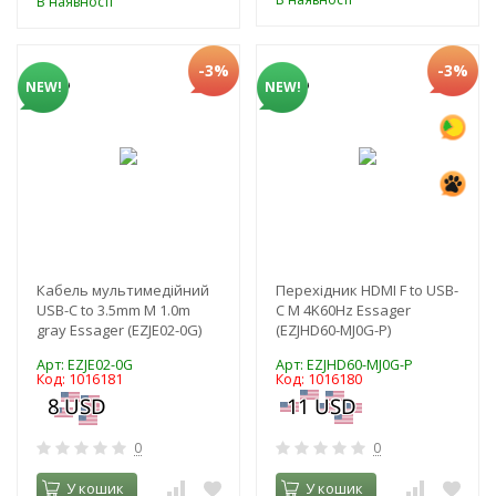
В наявності
-3%
-3%
NEW!
NEW!
Кабель мультимедійний
Перехідник HDMI F to USB-
USB-C to 3.5mm M 1.0m
C M 4K60Hz Essager
gray Essager (EZJE02-0G)
(EZJHD60-MJ0G-P)
Арт: EZJE02-0G
Арт: EZJHD60-MJ0G-P
Код: 1016181
Код: 1016180
0
0
У кошик
У кошик