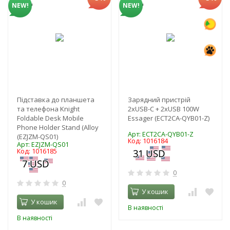
NEW!
NEW!
Підставка до планшета
Зарядний пристрій
та телефона Knight
2xUSB-C + 2xUSB 100W
Foldable Desk Mobile
Essager (ECT2CA-QYB01-Z)
Phone Holder Stand (Alloy
Арт: ECT2CA-QYB01-Z
(EZJZM-QS01)
Код: 1016184
Арт: EZJZM-QS01
Код: 1016185
0
0
У кошик
У кошик
В наявності
В наявності