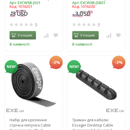
Арт: EXCWXB-JS01
Арт: EXCWXB-JSB01
Код: 1016201
Код: 1016200
0
0
У кошик
У кошик
В наявності
В наявності
-3%
-3%
NEW!
NEW!
Набір для кріплення
Тримач для кабелю
стрічка-липучка Cable
Essager Desktop Cable