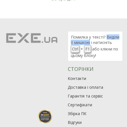
Помилка у тексті?
Виділи
її мишкою
і натисніть
Ctrl
+
F1
або клікни по
цьому блоку!
СТОРІНКИ
Контакти
Доставка і оплата
Гарантія та сервіс
Сертифікати
Збірка ПК
Відгуки