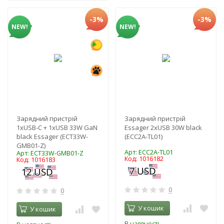
-3%
-3%
NEW!
NEW!
Зарядний пристрій
Зарядний пристрій
1xUSB-C + 1xUSB 33W GaN
Essager 2xUSB 30W black
black Essager (ECT33W-
(ECC2A-TL01)
GMB01-Z)
Арт: ECC2A-TL01
Арт: ECT33W-GMB01-Z
Код: 1016182
Код: 1016183
0
0
У кошик
У кошик
В наявності