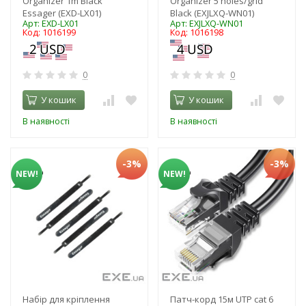
Organizer 1m Black
Organizer 5 holes/grid
Essager (EXD-LX01)
Black (EXJLXQ-WN01)
Арт: EXD-LX01
Арт: EXJLXQ-WN01
Код: 1016199
Код: 1016198
0
0
У кошик
У кошик
В наявності
В наявності
-3%
-3%
NEW!
NEW!
Набір для кріплення
Патч-корд 15м UTP cat 6