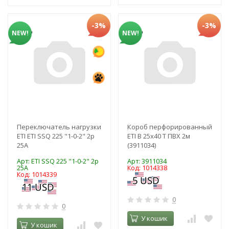
-3%
-3%
NEW!
NEW!
Переключатель нагрузки
Короб перфорированный
ETI ЕТІ SSQ 225 "1-0-2" 2p
ETI B 25x40 T ПВХ 2м
25A
(3911034)
Арт: ЕТІ SSQ 225 "1-0-2" 2p
Арт: 3911034
25A
Код: 1014338
Код: 1014339
0
0
У кошик
У кошик