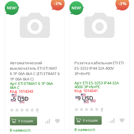
-3%
-3%
NEW!
NEW!
Автоматический
Розетка кабельная ETI ЕТІ
выключатель ETI ЕТІ MAT
ES-3253 IP44 32A 400V
6 1Р 06А 6kA C (ЕТІ ETIMAT 6
3P+N+PE
1Р 06А 6kA C)
Арт: ЕТІ ES-3253 IP44 32A
Арт: ЕТІ ETIMAT 6 1Р 06А
400V 3P+N+PE
6kA C
Код: 1014341
Код: 1014343
0
0
У кошик
У кошик
В наявності
В наявності