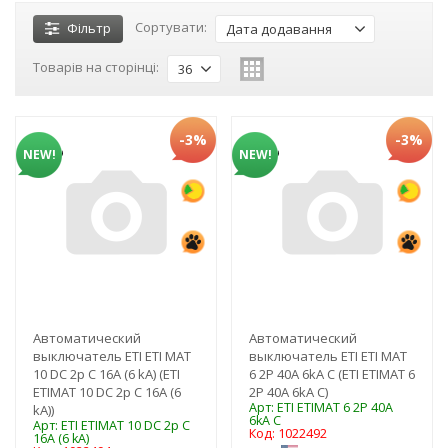
Сортувати:
Фільтр
Дата додавання
Товарів на сторінці:
36
-3%
-3%
NEW!
NEW!
Автоматический
Автоматический
выключатель ETI ЕТІ MAT
выключатель ETI ЕТІ MAT
10 DC 2p C 16A (6 kA) (ЕТІ
6 2Р 40А 6kA C (ЕТІ ETIMAT 6
ETIMAT 10 DC 2p C 16A (6
2Р 40А 6kA C)
Арт: ЕТІ ETIMAT 6 2Р 40А
kA))
6kA C
Арт: ЕТІ ETIMAT 10 DC 2p C
Код: 1022492
16A (6 kA)