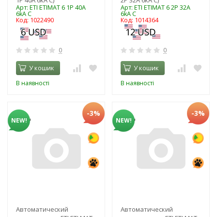
Арт: ЕТІ ETIMAT 6 1Р 40А
Арт: ЕТІ ETIMAT 6 2Р 32А
6kA C
6kA C
Код: 1022490
Код: 1014364
0
0
У кошик
У кошик
В наявності
В наявності
-3%
-3%
NEW!
NEW!
Автоматический
Автоматический