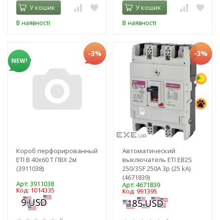
У кошик
У кошик
В наявності
В наявності
-3%
-3%
NEW!
Короб перфорированный
Автоматический
ETI B 40x60 T ПВХ 2м
выключатель ETI EB2S
(3911038)
250/3SF 250A 3p (25 kA)
(4671839)
Арт: 3911038
Арт: 4671839
Код: 1014335
Код: 991395