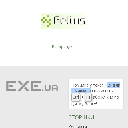
Всі бренди ...
Помилка у тексті?
Виділи
її мишкою
і натисніть
Ctrl
+
F1
або клікни по
цьому блоку!
СТОРІНКИ
Контакти