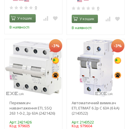
0
0
У кошик
У кошик
В наявності
В наявності
-3%
-3%
Перемикач
Автоматичний вимикач
навантаження ETI, SSQ
ETI, ETIMAT 6 2p C 63А (6 kA)
263 1-0-2, 2p 63A (2421426)
(2143522)
Арт: 2421426
Арт: 2143522
Код: 979605
Код: 979604