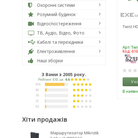
Охоронні системи
Розумний будинок
Відеоспостереження
Twist H
ТВ, Аудіо, Відео, Фото
Кабелі та перехідники
Арт: Twi
Електроживлення
Код: 61
Наші зборки
З Вами з 2005 року.
У к
В наявно
Хіти продажів
Маршрутизатор Mikrotik