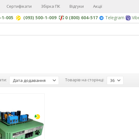
Сертифікати
Збірка ПК
Відгуки
Акції
0-1-005
(093) 500-1-009
0 (800) 604-517
Telegram
Vib
ти:
Товарів на сторінці:
Дата додавання
36
-3%