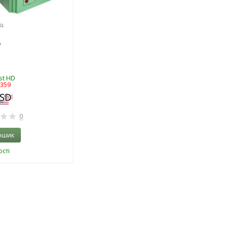
D
st HD
6359
0
ошик
сті