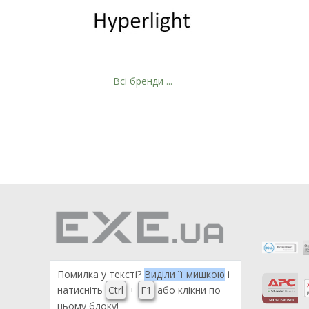
Всі бренди ...
Помилка у тексті?
Виділи її мишкою
і
натисніть
Ctrl
+
F1
або клікни по
цьому блоку!