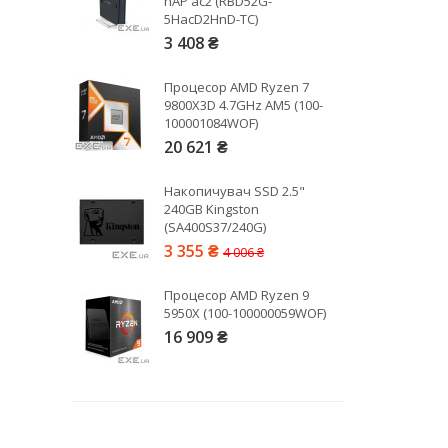
hAP ac2 (RBD52G-
5HacD2HnD-TC)
3 408 ₴
Рейтинг EXE.ua:
4.6
974
Процесор AMD Ryzen 7
90
9800X3D 4.7GHz AM5 (100-
19
100001084WOF)
21
20 621 ₴
63
Накопичувач SSD 2.5"
240GB Kingston
(SA400S37/240G)
3 355 ₴
4 006 ₴
Процесор AMD Ryzen 9
5950X (100-100000059WOF)
16 909 ₴