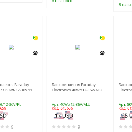
В наявності
В наявн
-3%
-3%
влення Faraday
Блок живлення Faraday
Блок ж
ics 60Wt/12-36V/PL
Electronics 40Wt/12-36V/ALU
Electro
Wt/12-36V/PL
Арт: 40Wt/12-36V/ALU
Арт: 8
5659
Код: 615656
Код: 61
0
0