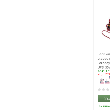
Блок жи
відеос
Faraday 
UPS_55
Арт: UP
Код: 76
У к
В наявно