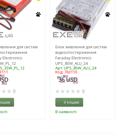
ивлення для систем
Блок живлення для систем
постереження
відеоспостереження
 Electronics
Faraday Electronics
W_PL_12
UPS_85W_ALU_24
PS_35W_PL_12
Арт: UPS_85W_ALU_24
3111
Код: 763110
0
0
кошик
У кошик
ості
В наявності