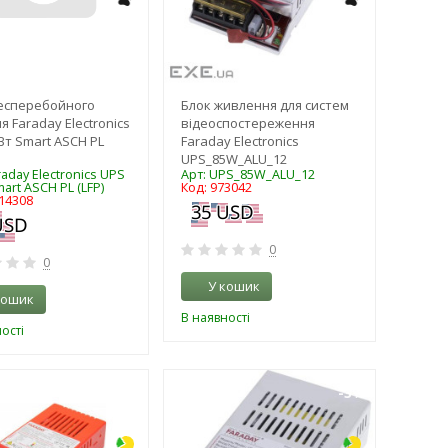
есперебойного
Блок живлення для систем
я Faraday Electronics
відеоспостереження
Вт Smart ASCH PL
Faraday Electronics
UPS_85W_ALU_12
raday Electronics UPS
Арт: UPS_85W_ALU_12
art ASCH PL (LFP)
Код: 973042
014308
0
0
У кошик
кошик
В наявності
ості
-3%
-3%