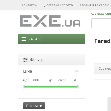
Контакти
Доставка і оплата
Гарантія та сервіс
(044) 50
КАТАЛОГ
Farad
Фільтр
Сортува
Ціна
від
до
₴
NEW!