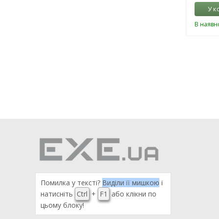
У к
В наявно
Помилка у тексті?
Виділи її мишкою
і
натисніть
Ctrl
+
F1
або клікни по
цьому блоку!