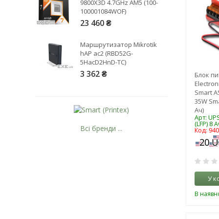
9800X3D 4.7GHz AM5 (100-
100001084WOF)
23 460 ₴
Маршрутизатор Mikrotik
hAP ac2 (RBD52G-
5HacD2HnD-TC)
3 362 ₴
Блок пи
Electro
Smart AS
35W Sma
Ач)
Арт: UP
(LFP) 8 А
Всі бренди ...
Код: 94
У к
В наявно