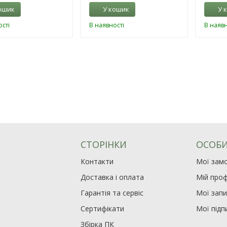
ошик
У кошик
У 
сті
В наявності
В наявн
СТОРІНКИ
ОСОБИ
Контакти
Мої зам
Доставка і оплата
Мій проф
Гарантія та сервіс
Мої зап
Сертифікати
Мої підп
Збірка ПК