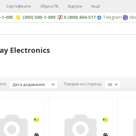
Сертифікати
Збірка ПК
Відгуки
Акції
0-1-005
(093) 500-1-009
0 (800) 604-517
Telegram
Vib
ay Electronics
ти:
Товарів на сторінці:
Дата додавання
36
-3%
-3%
NEW!
NEW!