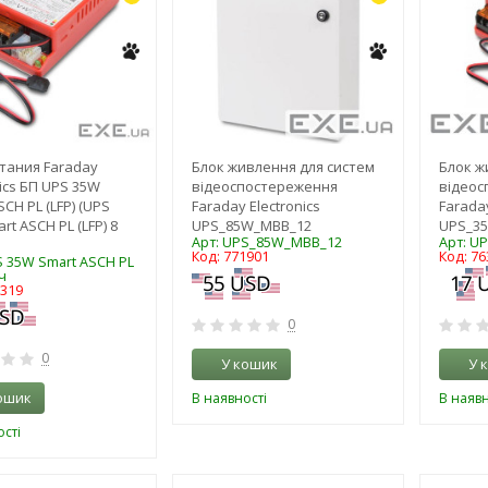
тания Faraday
Блок живлення для систем
Блок ж
nics БП UPS 35W
відеоспостереження
відеос
CH PL (LFP) (UPS
Faraday Electronics
Faraday
rt ASCH PL (LFP) 8
UPS_85W_MBB_12
UPS_35
Арт: UPS_85W_MBB_12
Арт: U
Код: 771901
Код: 76
S 35W Smart ASCH PL
ч
0319
0
0
У кошик
У 
ошик
В наявності
В наявн
сті