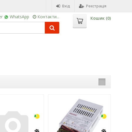
Вхід
Реєстрація
er
WhatsApp
Контакти...
Кошик (
0
)
-3%
-3%