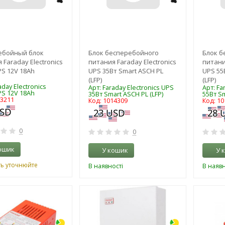
ебойный блок
Блок бесперебойного
Блок б
 Faraday Electronics
питания Faraday Electronics
питани
S 12V 18Ah
UPS 35Вт Smart ASCH PL
UPS 55
(LFP)
(LFP)
aday Electronics
Арт: Faraday Electronics UPS
Арт: Fa
S 12V 18Ah
35Вт Smart ASCH PL (LFP)
55Вт Sm
23211
Код: 1014309
Код: 1
0
0
ошик
У кошик
У 
ть уточнюйте
В наявності
В наявн
-3%
-3%