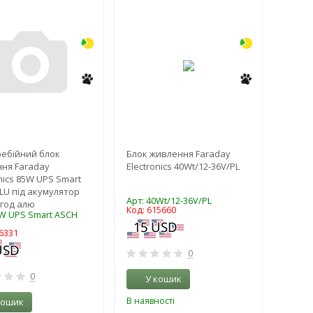
-3%
-3%
ебійний блок
Блок живлення Faraday
ня Faraday
Electronics 40Wt/12-36V/PL
nics 85W UPS Smart
LU під акумулятор
Арт: 40Wt/12-36V/PL
/год алю
Код: 615660
5W UPS Smart ASCH
6331
0
0
У кошик
В наявності
кошик