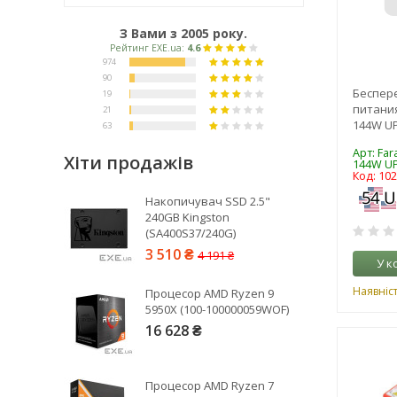
З Вами з 2005 року.
Беспер
питания
144W UP
Арт: Far
Хіти продажів
144W UP
Код: 10
Рейтинг EXE.ua:
4.6
Накопичувач SSD 2.5"
974
240GB Kingston
(SA400S37/240G)
90
3 510 ₴
4 191 ₴
19
У к
21
Наявніс
Процесор AMD Ryzen 9
63
5950X (100-100000059WOF)
16 628 ₴
Процесор AMD Ryzen 7