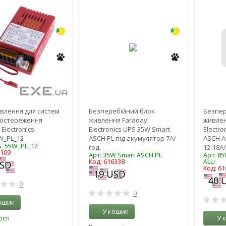
-3%
-3%
влення для систем
Безперебійний блок
Безпер
постереження
живлення Faraday
живлен
Electronics
Electronics UPS 35W Smart
Electro
W_PL_12
ASCH PL під акумулятор 7А/
ASCH A
S_55W_PL_12
год.
12-18А
3109
Арт: 35W Smart ASCH PL
Арт: 8
Код: 616338
ALU
Код: 61
0
0
ошик
У кошик
У 
сті