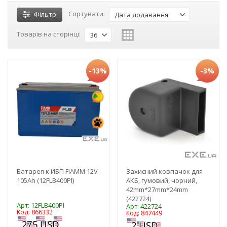
Сортувати:
Фільтр
Дата додавання
Товарів на сторінці:
36
-13%
-3%
Батарея к ИБП FIAMM 12V-
Захисний ковпачок для
105Ah (12FLB400Pl)
АКБ, гумовий, чорний,
42mm*27mm*24mm
(422724)
Арт: 12FLB400Pl
Арт: 422724
Код: 866332
Код: 847449