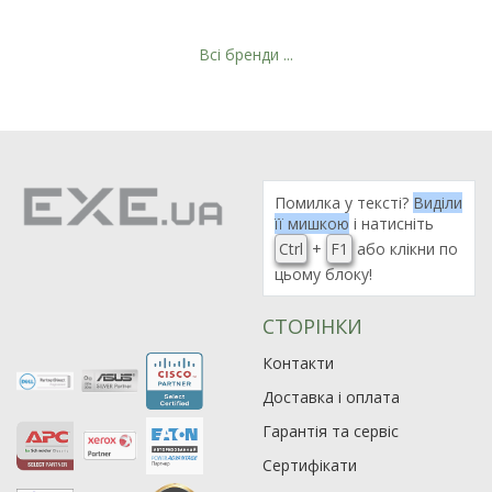
Всі бренди ...
Рейтинг EXE.ua:
4.6
974
Помилка у тексті?
Виділи
90
її мишкою
і натисніть
19
Ctrl
+
F1
або клікни по
21
цьому блоку!
63
СТОРІНКИ
Контакти
Доставка і оплата
Гарантія та сервіс
Сертифікати