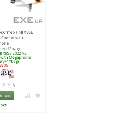
коптер FIMI Х8SЕ
2 Combo with
hone
ery+1*bag)
MI Х8SЕ 2022 V2
with Megaphone
ery+1*bag)
8306
0
кошик
ості