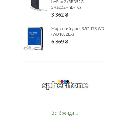
hAP ac2 (RBD52G-
5HacD2HnD-TC)
3 362 ₴
Жорсткий диск 3.5" 1TB WD
(WD10EZEX)
6 869 ₴
Всі бренди ...