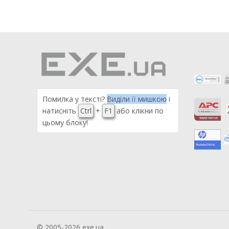
Помилка у тексті?
Виділи її мишкою
і
натисніть
Ctrl
+
F1
або клікни по
цьому блоку!
© 2005-2026 exe.ua