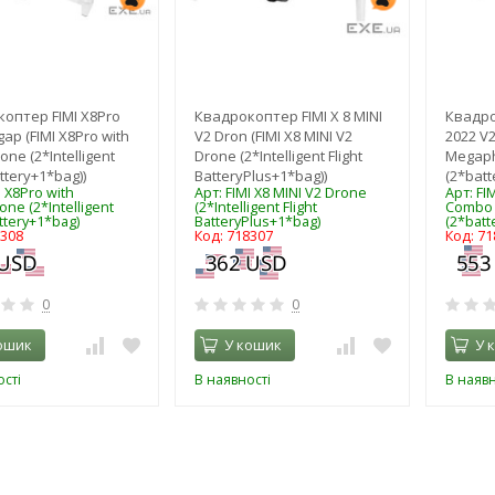
оптер FIMI X8Pro
Квадрокоптер FIMI Х 8 MINI
Квадро
ap (FIMI X8Pro with
V2 Dron (FIMI Х8 MINI V2
2022 V
ne (2*Intelligent
Drone (2*Intelligent Flight
Megap
attery+1*bag))
BatteryPlus+1*bag))
(2*batt
I X8Pro with
Арт: FIMI Х8 MINI V2 Drone
Арт: FI
ne (2*Intelligent
(2*Intelligent Flight
Combo 
attery+1*bag)
BatteryPlus+1*bag)
(2*batt
8308
Код: 718307
Код: 71
0
0
ошик
У кошик
У 
сті
В наявності
В наявн