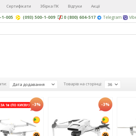
Сертифікати
Збірка ПК
Відгуки
Акції
0-1-005
(093) 500-1-009
0 (800) 604-517
Telegram
Vib
ти:
Товарів на сторінці:
Дата додавання
36
-3%
-3%
ЗА 1₴ (ПО КИЄВУ)