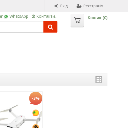
Вхід
Реєстрація
er
WhatsApp
Контакти...
Кошик (
0
)
-3%