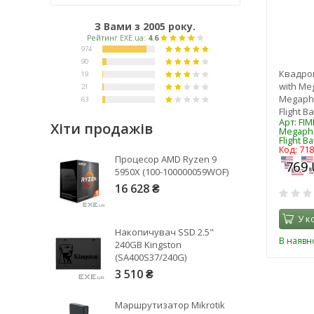
З Вами з 2005 року.
Квадрок
with Meg
Megapho
Flight В
Арт: FIM
Хіти продажів
Megapho
Flight В
Код: 71
Рейтинг EXE.ua:
4.6
Процесор AMD Ryzen 9
974
5950X (100-100000059WOF)
90
16 628 ₴
19
У к
21
Накопичувач SSD 2.5"
63
В наявно
240GB Kingston
(SA400S37/240G)
3 510 ₴
Маршрутизатор Mikrotik