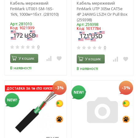
Кабель мережевий
Кабель мережевий
FinMark UT001-SM-16S-
FinMark UTP 305м CAT5e
1kN, 1000м=1бхт. (281010)
4P 24AWG LSZH Or Pull Box
(259398)
Арт: 281010
Арт: 259398
Код: 1021939
Код: 1017784
0
0
У кошик
У кошик
В наявності
В наявності
-3%
-3%
ДОСТАВКА ЗА 1₴ (ПО КИЄВУ)
NEW!
NEW!