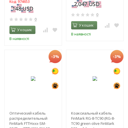
Код: 974653
0
0
У кошик
У кошик
В наявності
В наявності
-3%
-3%
Оптический кабель
Коаксиальный кабель
распределительный
FinMark RG-8-TC90 (RG-8-
FinMark FTTHxxx-SM-
TC90 green olive FinMark