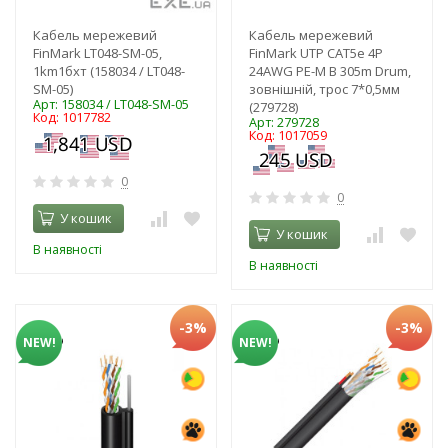
Кабель мережевий
Кабель мережевий
FinMark LT048-SM-05,
FinMark UTP CAT5e 4P
1km1бхт (158034 / LT048-
24AWG PE-M B 305m Drum,
SM-05)
зовнішній, трос 7*0,5мм
Арт: 158034 / LT048-SM-05
(279728)
Код: 1017782
Арт: 279728
Код: 1017059
0
0
У кошик
У кошик
В наявності
В наявності
-3%
-3%
NEW!
NEW!