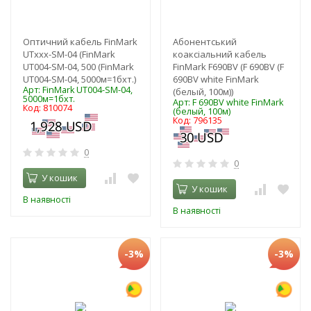
Оптичний кабель FinMark
Абонентський
UTxxx-SM-04 (FinMark
коаксіальний кабель
UT004-SM-04, 500 (FinMark
FinMark F690BV (F 690BV (F
UT004-SM-04, 5000м=1бхт.)
690BV white FinMark
Арт: FinMark UT004-SM-04,
(белый, 100м))
5000м=1бхт.
Арт: F 690BV white FinMark
Код: 810074
(белый, 100м)
Код: 796135
0
0
У кошик
У кошик
В наявності
В наявності
-3%
-3%