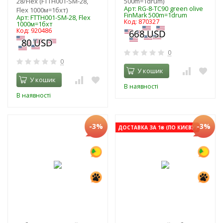
28/Flex (FTTH001-SM-28,
500m=1drum)
Арт: RG-8-TC90 green olive
Flex 1000м=1бхт)
FinMark 500m=1drum
Арт: FTTH001-SM-28, Flex
Код: 870327
1000м=1бхт
Код: 920486
0
0
У кошик
У кошик
В наявності
В наявності
-3%
-3%
ДОСТАВКА ЗА 1₴ (ПО КИЄВУ)