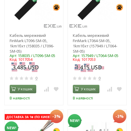
Кабель мережевий
Кабель мережевий
FinMark LT096-SM-05,
FinMark LT064-SM-05,
1km1бхт (158035 / LT096-
1km1бхт (157949 / LT064-
SM-05)
SM-05)
Арт: 158035 / LT096-SM-05
Арт: 157949 / LT064-SM-05
Код: 1017054
Код: 1017053
0
0
У кошик
У кошик
В наявності
В наявності
-3%
-3%
ДОСТАВКА ЗА 1₴ (ПО КИЄВУ)
NEW!
NEW!