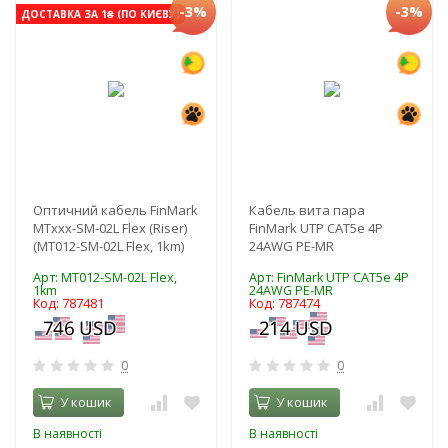
-3%
-3%
ДОСТАВКА ЗА 1₴ (ПО КИЄВУ)
Оптичний кабель FinMark
Кабель вита пара
MTxxx-SM-02L Flex (Riser)
FinMark UTP CAT5e 4P
(MT012-SM-02L Flex, 1km)
24AWG PE-MR
Арт: MT012-SM-02L Flex,
Арт: FinMark UTP CAT5e 4P
1km
24AWG PE-MR
Код: 787481
Код: 787474
0
0
У кошик
У кошик
В наявності
В наявності