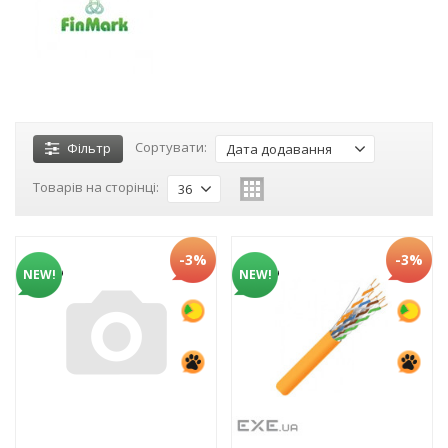
Сортувати:
Фільтр
Дата додавання
Товарів на сторінці:
36
-3%
-3%
NEW!
NEW!