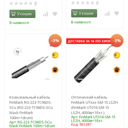
0
0
У кошик
У кошик
В наявності
В наявності
-3%
-3%
ДОСТАВКА ЗА 1₴ (ПО КИЄВУ)
Коаксиальный кабель
Оптический кабель
FinMark RG-223-TC96DS-
FinMark UTxxx-SM-15 LSZH
SCu (RG-223-TC96DS-SCu
(FinMark UT016-SM-15
black FinMark
LSZH, 4000м=1бхт.)
Арт: FinMark UT016-SM-15
100m=1drum)
LSZH, 4000м=1бхт.
Арт: RG-223-TC96DS-SCu
Код: 961387
black FinMark 100m=1drum