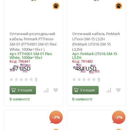
Оптичний розподільчий
Оптичний кабель FinMark
кабель Finmark FTTHххх-
UTxxx-SM-15 LSZH
SM-01 (FTTH001-SM-01 Flex
(FinMark UT016-SM-15
White, 1000м=1бхт )
LSZH)
Арт: FTTH001-SM-01 Flex
Арт: FinMark UT016-SM-15
White, 1000м=1бхт
LSZH
Код: 796441
Код: 791482
0
0
У кошик
У кошик
В наявності
В наявності
-3%
-3%