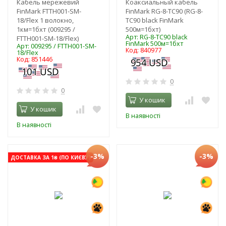
Кабель мережевий
Коаксиальный кабель
FinMark FTTH001-SM-
FinMark RG-8-TC90 (RG-8-
18/Flex 1 волокно,
TC90 black FinMark
1км=1бхт (009295 /
500м=1бхт)
Арт: RG-8-TC90 black
FTTH001-SM-18/Flex)
FinMark 500м=1бхт
Арт: 009295 / FTTH001-SM-
Код: 840977
18/Flex
Код: 851446
0
0
У кошик
У кошик
В наявності
В наявності
-3%
-3%
ДОСТАВКА ЗА 1₴ (ПО КИЄВУ)