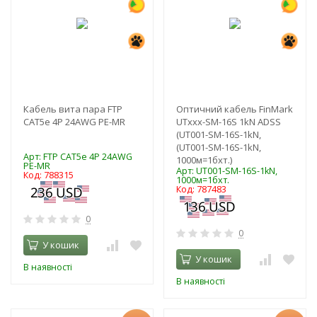
Кабель вита пара FTP
Оптичний кабель FinMark
CAT5e 4P 24AWG PE-MR
UTxxx-SM-16S 1kN ADSS
(UT001-SM-16S-1kN,
(UT001-SM-16S-1kN,
Арт: FTP CAT5e 4P 24AWG
1000м=1бхт.)
PE-MR
Арт: UT001-SM-16S-1kN,
Код: 788315
1000м=1бхт.
Код: 787483
0
0
У кошик
У кошик
В наявності
В наявності