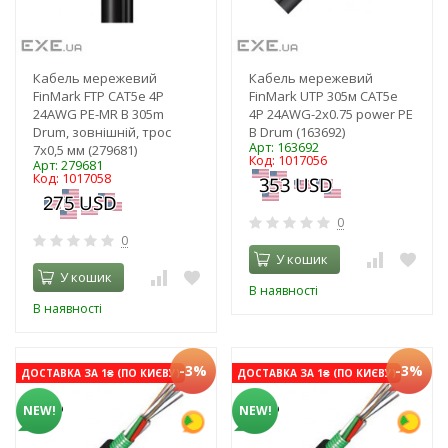
Кабель мережевий
Кабель мережевий
FinMark FTP CAT5e 4P
FinMark UTP 305м CAT5e
24AWG PE-MR B 305m
4P 24AWG-2x0.75 power PE
Drum, зовнішній, трос
B Drum (163692)
Арт: 163692
7х0,5 мм (279681)
Код: 1017056
Арт: 279681
Код: 1017058
0
0
У кошик
У кошик
В наявності
В наявності
-3%
-3%
ДОСТАВКА ЗА 1₴ (ПО КИЄВУ)
ДОСТАВКА ЗА 1₴ (ПО КИЄВУ)
NEW!
NEW!