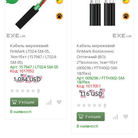
Кабель мережевий
Кабель мережевий
FinMark LT024-SM-05,
FinMark Волоконно
1km1бхт (157947 / LT024-
Оптичний (ВО)
SM-05)
2*волокон, 1км=1бхт
Арт: 157947 / LT024-SM-05
(009296 / FTTH002-SM-
Код: 1017052
18/Flex)
Арт: 009296 / FTTH002-SM-
18/Flex
Код: 1017051
0
У кошик
0
В наявності
У кошик
В наявності