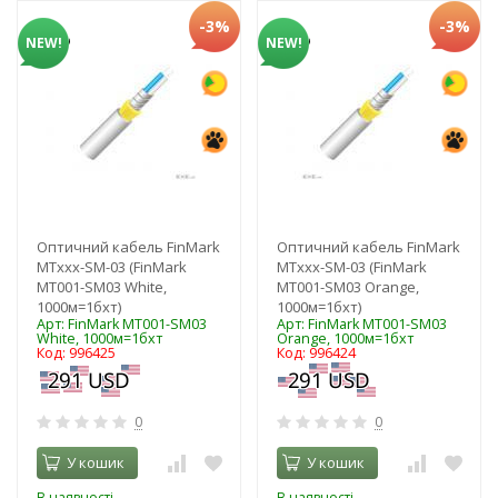
-3%
-3%
NEW!
NEW!
Оптичний кабель FinMark
Оптичний кабель FinMark
MTxxx-SM-03 (FinMark
MTxxx-SM-03 (FinMark
MT001-SM03 White,
MT001-SM03 Orange,
1000м=1бхт)
1000м=1бхт)
Арт: FinMark MT001-SM03
Арт: FinMark MT001-SM03
White, 1000м=1бхт
Orange, 1000м=1бхт
Код: 996425
Код: 996424
0
0
У кошик
У кошик
В наявності
В наявності