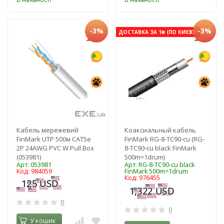
-3%
-3%
ДОСТАВКА ЗА 1₴ (ПО КИЄВУ)
Кабель мережевий
Коаксиальный кабель
FinMark UTP 500м CAT5e
FinMark RG-8-TC90-cu (RG-
2P 24AWG PVC W Pull Box
8-TC90-cu black FinMark
(053981)
500m=1drum)
Арт: 053981
Арт: RG-8-TC90-cu black
Код: 984059
FinMark 500m=1drum
Код: 976455
0
0
У кошик