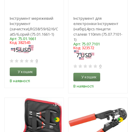
Інструмент мережевий
Інструмент для
Інструмент
електроніки Інструмент
(зачистки),RG58/59/62/6/C
(набір),4pcs пінцети
at5/6,сірий (75.01.1661-1)
сталеві 110mm (75.07.7101-
Арт: 75.01.1661
1)
Код: 382545
Арт: 75.07.7101
Код: 323572
0
0
У кошик
У кошик
В наявності
В наявності
-3%
-3%