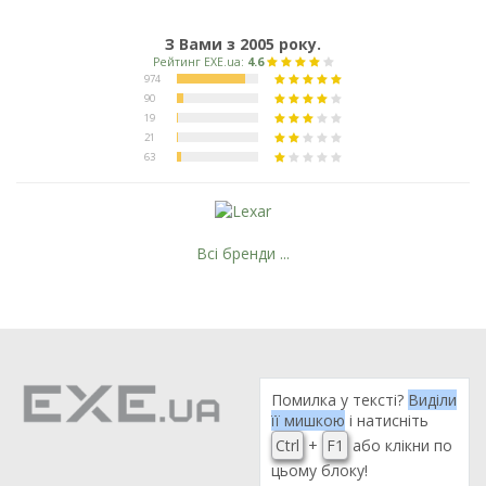
З Вами з 2005 року.
Всі бренди ...
Помилка у тексті?
Виділи
її мишкою
і натисніть
Ctrl
+
F1
або клікни по
цьому блоку!