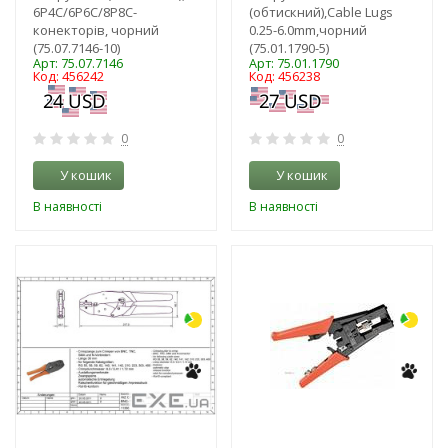
6P4C/6P6C/8P8C-
(обтискний),Cable Lugs
конекторів, чорний
0.25-6.0mm,чорний
(75.07.7146-10)
(75.01.1790-5)
Арт: 75.07.7146
Арт: 75.01.1790
Код: 456242
Код: 456238
0
0
У кошик
У кошик
В наявності
В наявності
-3%
-3%