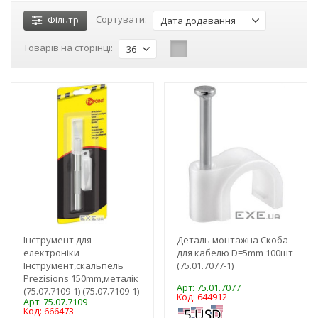
Сортувати:
Фільтр
Дата додавання
Товарів на сторінці:
36
-3%
-3%
Інструмент для
Деталь монтажна Скоба
електроніки
для кабелю D=5mm 100шт
Інструмент,скальпель
(75.01.7077-1)
Prezisions 150mm,металік
Арт: 75.01.7077
(75.07.7109-1) (75.07.7109-1)
Код: 644912
Арт: 75.07.7109
Код: 666473