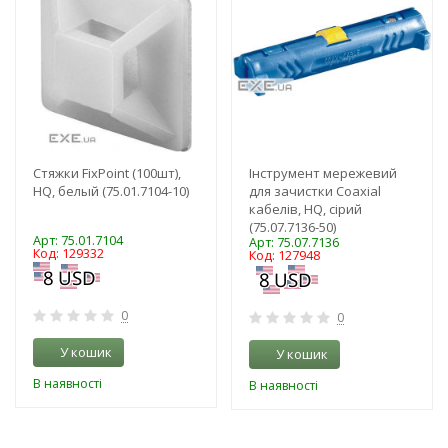
Стяжки FixPoint (100шт),
Інструмент мережевий
HQ, белый (75.01.7104-10)
для зачистки Coaxial
кабелів, HQ, сірий
(75.07.7136-50)
Арт: 75.01.7104
Арт: 75.07.7136
Код: 129332
Код: 127948
0
0
У кошик
У кошик
В наявності
В наявності