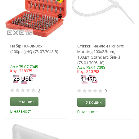
Набір HQ-Bit-Box
Стяжки, нейлон FixPoint
(100pcs),HQ (75.07.7045-5)
Marking 100х2.5mm,
100шт, Standart, білий
(75.01.7095-10)
Арт: 75.07.7045
Арт: 75.01.7095
Код: 218975
Код: 210792
0
0
У кошик
У кошик
В наявності
В наявності
-3%
-3%