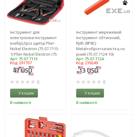
Інструмент для
Інструмент мережевий
електроніки Інструмент
Інструмент обтискний,
(набір),5pcs щипці Plier-
RJ45 (8P8C)
Nickel Electron (75.07.7115-
Metal+обріз+зачистка,чо
1) Plier-Nickel Electron (75.
рний (75.07.7124-10)
Арт: 75.07.7115
Арт: 75.07.7124
Код: 291707
Код: 239249
0
0
У кошик
У кошик
В наявності
В наявності
-3%
-3%