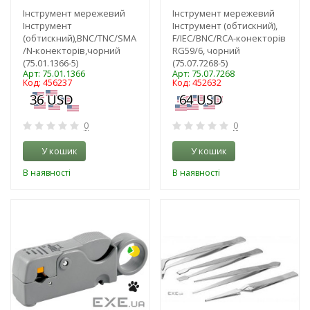
Інструмент мережевий
Інструмент мережевий
Інструмент
Інструмент (обтискний),
(обтискний),BNC/TNC/SMA
F/IEC/BNC/RCA-конекторів
/N-конекторів,чорний
RG59/6, чорний
(75.01.1366-5)
(75.07.7268-5)
Арт: 75.01.1366
Арт: 75.07.7268
Код: 456237
Код: 452632
0
0
У кошик
У кошик
В наявності
В наявності
-3%
-3%