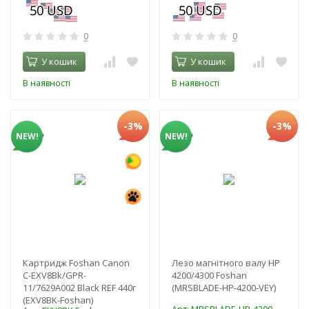
0
0
У кошик
У кошик
В наявності
В наявності
-3%
-3%
NEW!
NEW!
Картридж Foshan Canon
Лезо магнітного валу HP
C-EXV8Bk/GPR-
4200/4300 Foshan
11/7629A002 Black REF 440г
(MRSBLADE-HP-4200-VEY)
(EXV8BK-Foshan)