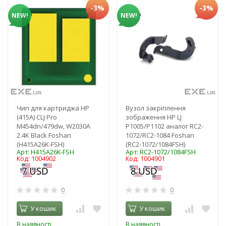
-3%
-3%
NEW!
NEW!
Чип для картриджа HP
Вузол закріплення
(415A) CLJ Pro
зображення HP LJ
M454dn/479dw, W2030A
P1005/P1102 аналог RC2-
2.4K Black Foshan
1072/RC2-1084 Foshan
(H415A26K-FSH)
(RC2-1072/1084FSH)
Арт: H415A26K-FSH
Арт: RC2-1072/1084FSH
Код: 1004902
Код: 1004901
0
0
У кошик
У кошик
В наявності
В наявності