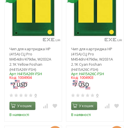
Чип для картриджа HP
Чип для картриджа HP
(415A) CLJ Pro
(415A) CLJ Pro
M454dn/479dw, W2032A
M454dn/479dw, W2031A
2.1K Yellow Foshan
2.1K Cyan Foshan
(H415A26Y-FSH)
(H415A26C-FSH)
Арт: H415A26Y-FSH
Арт: H415A26C-FSH
Код: 1004904
Код: 1004903
0
0
У кошик
У кошик
В наявності
В наявності