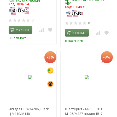
Арт: MRSBLADE-HP-4200-
Арт: EXV8BK-Foshan
VEY
Код: 1004894
Код: 1004893
0
0
У кошик
У кошик
В наявності
В наявності
-3%
-3%
Чіп для HP W1420A, Black,
Шестерня 24Т/58Т HP LJ
LJ M110/M140,
M125/M127 аналог RU7-