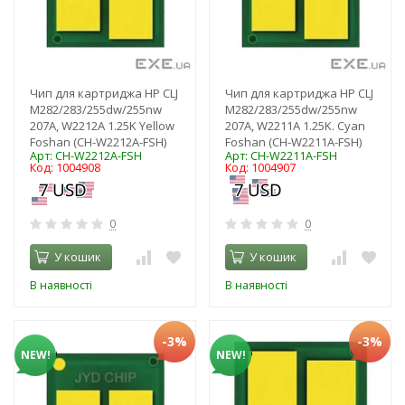
Чип для картриджа HP CLJ
Чип для картриджа HP CLJ
M282/283/255dw/255nw
M282/283/255dw/255nw
207A, W2212A 1.25K Yellow
207A, W2211A 1.25K. Cyan
Foshan (CH-W2212A-FSH)
Foshan (CH-W2211A-FSH)
Арт: CH-W2212A-FSH
Арт: CH-W2211A-FSH
Код: 1004908
Код: 1004907
0
0
У кошик
У кошик
В наявності
В наявності
-3%
-3%
NEW!
NEW!