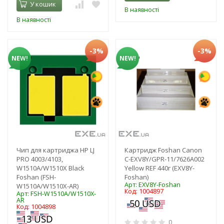
У кошик
В наявності
В наявності
-3%
-3%
NEW!
NEW!
Чип для картриджа HP LJ
Картридж Foshan Canon
PRO 4003/4103,
C-EXV8Y/GPR-11/7626A002
W1510A/W1510X Black
Yellow REF 440г (EXV8Y-
Foshan (FSH-
Foshan)
Арт: EXV8Y-Foshan
W1510A/W1510X-AR)
Код: 1004897
Арт: FSH-W1510A/W1510X-
AR
Код: 1004898
0