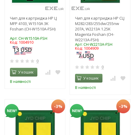
Чип для картриджа HP LJ
Чип для картриджа HP CLJ
MFP 4103, W1510A 3K
M282/283/255dw/255nw
Foshan (CH-W1510A-FSH)
207A, W2213A 1.25K
Magenta Foshan (CH-
Арт: CH-W1510A-FSH
W2213A-FSH)
Код: 1004910
Арт: CH-W2213A-FSH
Код: 1004909
0
0
У кошик
У кошик
В наявності
В наявності
-3%
-3%
NEW!
NEW!