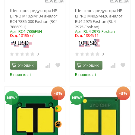
Шестерня редуктора HP
Шестерня редуктора HP
LJ PRO M102/M134 аналог
LJ PRO M402/M426 аналог
RC4-7886-000 Foshan (RC4-
RU4-2975 Foshan (RU4-
7886FSH)
2975-Foshan)
Арт: RC4-7886FSH
Арт: RU4-2975-Foshan
Код: 1019877
Код: 1004911
0
0
У кошик
У кошик
В наявності
В наявності
-3%
-3%
NEW!
NEW!