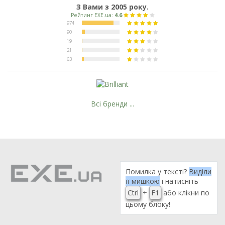
З Вами з 2005 року.
Всі бренди ...
Помилка у тексті?
Виділи
її мишкою
і натисніть
Ctrl
+
F1
або клікни по
цьому блоку!