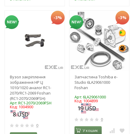
-3%
-3%
NEW!
NEW!
Вузол закріплення
Запчастина Toshiba e-
зображення HP LJ
Studio 6LA29061000
1010/1020 аналог RC1-
Foshan
2070/RC1-2069 Foshan
Арт: 6LA29061000
(RC1-2070/2069FSH)
Код: 1004899
Арт: RC1-2070/2069FSH
Код: 1004900
0
0
У кошик