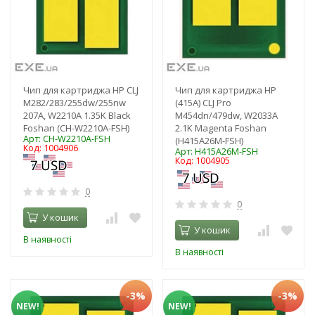
Чип для картриджа HP CLJ
Чип для картриджа HP
M282/283/255dw/255nw
(415A) CLJ Pro
207A, W2210A 1.35K Black
M454dn/479dw, W2033A
Foshan (CH-W2210A-FSH)
2.1K Magenta Foshan
Арт: CH-W2210A-FSH
(H415A26M-FSH)
Код: 1004906
Арт: H415A26M-FSH
Код: 1004905
0
0
У кошик
У кошик
В наявності
В наявності
-3%
-3%
NEW!
NEW!