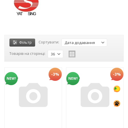
Сортувати:
Фільтр
Дата додавання
Товарів на сторінці:
36
-3%
-3%
NEW!
NEW!