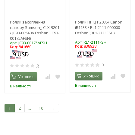
Ролик захоплення
Ролик HP LJ P2035/ Canon
паперу Samsung CLX-9201
iR1133 / RL1-2111-000000
/ JC93-00540A Foshan (JC93-
Foshan (RL1-2111FSH)
00175AFSH)
Арт: RL1-2111FSH
Арт: JC93-00175AFSH
Код: 838928
Код: 841660
0
0
У кошик
У кошик
В наявності
В наявності
1
2
...
16
→