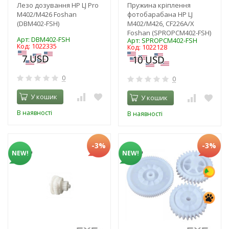
Лезо дозування HP LJ Pro
Пружина кріплення
M402/M426 Foshan
фотобарабана HP LJ
(DBM402-FSH)
M402/M426, CF226A/X
Foshan (SPROPCM402-FSH)
Арт: DBM402-FSH
Арт: SPROPCM402-FSH
Код: 1022335
Код: 1022128
0
0
У кошик
У кошик
В наявності
В наявності
-3%
-3%
NEW!
NEW!