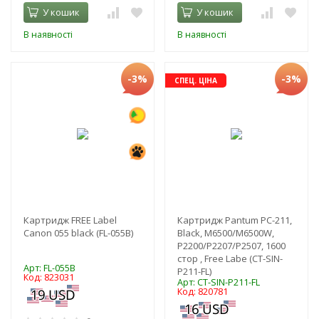
У кошик
У кошик
В наявності
В наявності
-3%
-3%
СПЕЦ. ЦІНА
Картридж FREE Label
Картридж Pantum PC-211,
Canon 055 black (FL-055B)
Black, M6500/M6500W,
P2200/P2207/P2507, 1600
стор , Free Labe (CT-SIN-
Арт: FL-055B
P211-FL)
Код: 823031
Арт: CT-SIN-P211-FL
Код: 820781