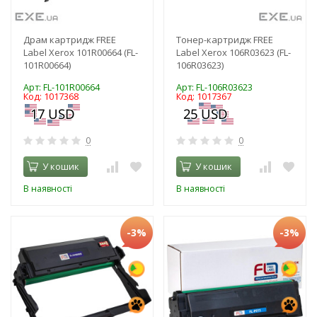
Драм картридж FREE
Тонер-картридж FREE
Label Xerox 101R00664 (FL-
Label Xerox 106R03623 (FL-
101R00664)
106R03623)
Арт: FL-101R00664
Арт: FL-106R03623
Код: 1017368
Код: 1017367
0
0
У кошик
У кошик
В наявності
В наявності
-3%
-3%