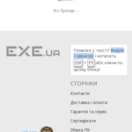
Всі бренди ...
Помилка у тексті?
Виділи
її мишкою
і натисніть
Ctrl
+
F1
або клікни по
цьому блоку!
СТОРІНКИ
Контакти
Доставка і оплата
Гарантія та сервіс
Сертифікати
Збірка ПК