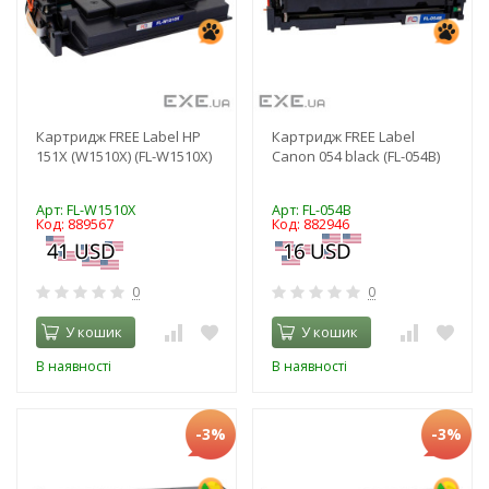
Картридж FREE Label HP
Картридж FREE Label
151X (W1510X) (FL-W1510X)
Canon 054 black (FL-054B)
Арт: FL-W1510X
Арт: FL-054B
Код: 889567
Код: 882946
0
0
У кошик
У кошик
В наявності
В наявності
-3%
-3%