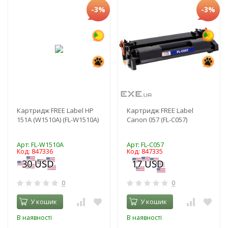
-3%
-3%
Картридж FREE Label HP
Картридж FREE Label
151A (W1510A) (FL-W1510A)
Canon 057 (FL-С057)
Арт: FL-W1510A
Арт: FL-С057
Код: 847336
Код: 847335
0
0
У кошик
У кошик
В наявності
В наявності