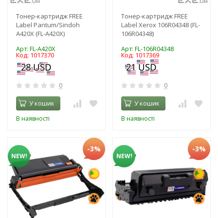
Тонер-картридж FREE
Тонер-картридж FREE
Label Pantum/Sindoh
Label Xerox 106R04348 (FL-
A420X (FL-A420X)
106R04348)
Арт: FL-A420X
Арт: FL-106R04348
Код: 1017370
Код: 1017369
0
0
У кошик
У кошик
В наявності
В наявності
-3%
-3%
NEW!
NEW!