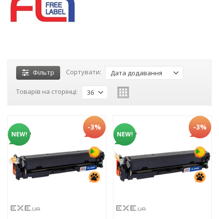
Сортувати:
Фільтр
Дата додавання
Товарів на сторінці:
36
-3%
-3%
NEW!
NEW!