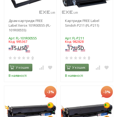
Драм картридж FREE
Картридж FREE Label
Label Xerox 101R00555 (FL-
Sindoh P211 (FL-P211)
101R00555)
Арт: FL-101R00555
Арт: FL-P211
Код: 995367
Код: 982828
0
0
У кошик
У кошик
В наявності
В наявності
-3%
-3%