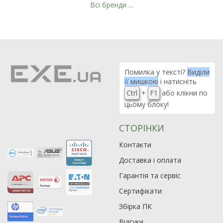
Всі бренди ...
Рейтинг EXE.ua:
4.6
974
90
Помилка у тексті?
Виділи
19
її мишкою
і натисніть
21
Ctrl
+
F1
або клікни по
цьому блоку!
63
СТОРІНКИ
Контакти
Доставка і оплата
Гарантія та сервіс
Сертифікати
Збірка ПК
Відгуки