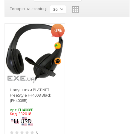
Товарів на сторінці:
36
-3%
Навушники PLATINET
FreeStyle FH4008 Black
(FH4008B)
Арт: FH4008B
Код: 332018
0