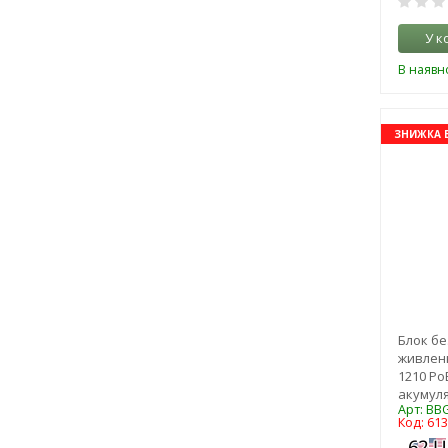
У к
В наявно
ЗНИЖКА 
Блок бе
живленн
1210 Po
акумул
Арт: BB
Код: 61