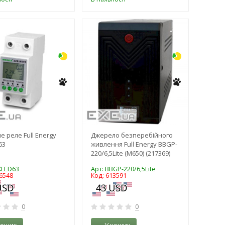
-3%
-3%
е реле Full Energy
Джерело безперебійного
63
живлення Full Energy BBGP-
220/6,5Lite (M650) (217369)
KLED63
Арт: BBGP-220/6,5Lite
6548
Код: 613591
0
0