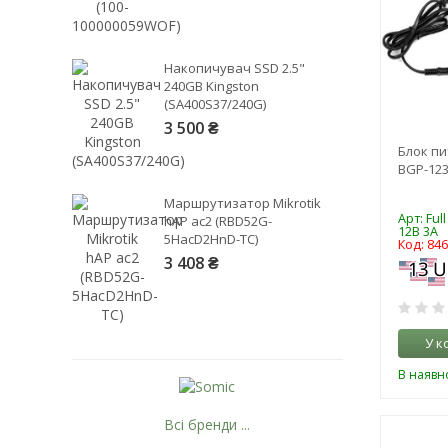
Накопичувач SSD 2.5"
240GB Kingston
(SA400S37/240G)
3 500 ₴
Блок пи
BGP-123
Маршрутизатор Mikrotik
Арт: Ful
hAP ac2 (RBD52G-
12В 3А
5HacD2HnD-TC)
Код: 84
3 408 ₴
У к
В наявно
Всі бренди ...