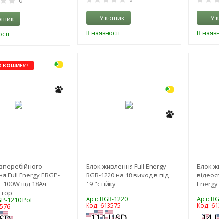
0
У кошик
У 
ошик
В наявності
В наявн
сті
-3%
В КОШИКУ!
зперебійного
Блок живлення Full Energy
Блок ж
я Full Energy BBGP-
BGR-1220 на 18 виходів під
відеос
E 100W під 18Ач
19 "стійку
Energy
ятор
Арт: BGR-1220
Арт: B
GP-1210 PoE
Код: 613575
Код: 61
3576