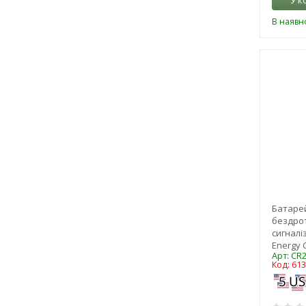
У к
В наявно
Батаре
бездрот
сигналіза
Energy 
Арт: CR
Код: 61