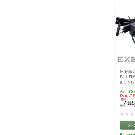
Імпульс
FULL EN
(BGP-123
Арт: BGP
Код: 71
У к
В наявно