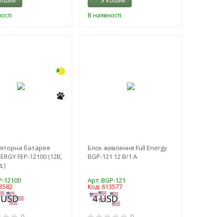
кошик
У кошик
ості
В наявності
-3%
-3%
яторна батарея
Блок живлення Full Energy
ERGY FEP-12100 (12В,
BGP-121 12 В/1 А
 )
P-12100
Арт: BGP-121
3582
Код: 613577
0
0