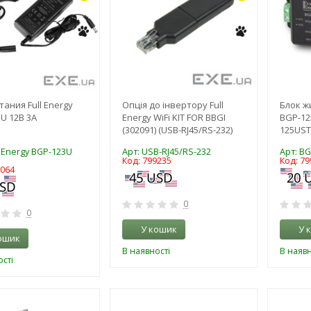
тания Full Energy
Опція до інвертору Full
Блок ж
U 12В 3А
Energy WiFi KIT FOR BBGI
BGP-12
(302091) (USB-RJ45/RS-232)
125UST 
l Energy BGP-123U
Арт: USB-RJ45/RS-232
Арт: BG
Код: 799235
Код: 79
6064
0
0
У кошик
У 
ошик
В наявності
В наявн
сті
-3%
-3%