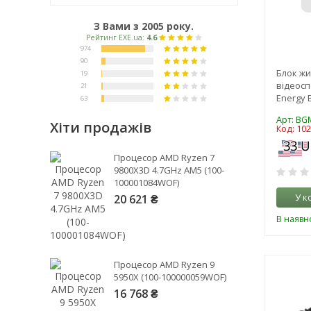
З Вами з 2005 року.
Блок жи
відеосп
Energy 
Арт: BG
Хіти продажів
Код: 10
Рейтинг EXE.ua:
4.6
Процесор AMD Ryzen 7
974
9800X3D 4.7GHz AM5 (100-
100001084WOF)
90
У к
20 621 ₴
19
21
В наявно
63
Процесор AMD Ryzen 9
5950X (100-100000059WOF)
16 768 ₴