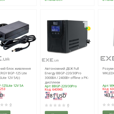
-3%
-3%
ний блок живлення
Автономний ДБЖ Full
Розумн
ERGY BGP-125 Lite
Energy BBGP-220/30Pro
WKLED
Lite 12V 5А) )
3000ВА / 2400Вт offline з РК-
дисплеєм
-125Lite 12V 5А
Арт: W
Арт: BBGP-220/30Pro
7253
Код: 63
Код: 640965
0
0