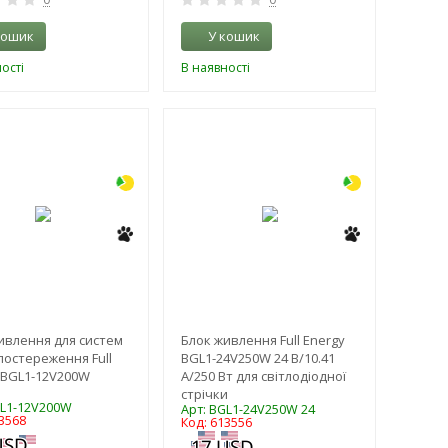
кошик
У кошик
ості
В наявності
-3%
-3%
ивлення для систем
Блок живлення Full Energy
постереження Full
BGL1-24V250W 24 В/10.41
 BGL1-12V200W
А/250 Вт для світлодіодної
стрічки
GL1-12V200W
Арт: BGL1-24V250W 24
3568
Код: 613556