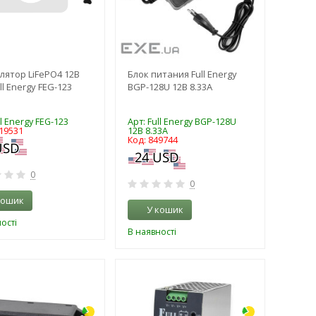
лятор LiFePO4 12В
Блок питания Full Energy
ll Energy FEG-123
BGP-128U 12В 8.33А
ll Energy FEG-123
Арт: Full Energy BGP-128U
019531
12В 8.33А
Код: 849744
0
0
кошик
У кошик
ості
В наявності
-3%
-3%