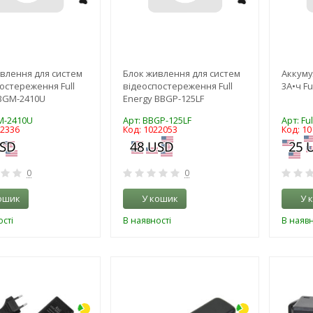
влення для систем
Блок живлення для систем
Аккуму
остереження Full
відеоспостереження Full
3А•ч Fu
BGM-2410U
Energy BBGP-125LF
M-2410U
Арт: BBGP-125LF
Арт: Fu
22336
Код: 1022053
Код: 1
0
0
ошик
У кошик
У 
сті
В наявності
В наявн
-3%
-3%