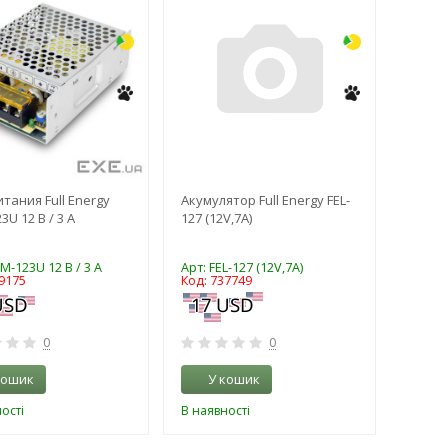
тания Full Energy
Акумулятор Full Energy FEL-
U 12 В / 3 А
127 (12V,7A)
M-123U 12 В / 3 А
Арт: FEL-127 (12V,7A)
9175
Код: 737749
0
0
кошик
У кошик
ості
В наявності