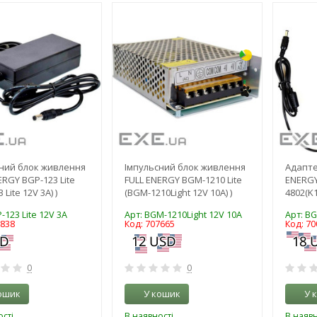
-3%
-3%
ний блок живлення
Імпульсний блок живлення
Адапте
ERGY BGP-123 Lite
FULL ENERGY BGM-1210 Lite
ENERGY
 Lite 12V 3А) )
(BGM-1210Light 12V 10А) )
4802(K1
-123 Lite 12V 3А
Арт: BGM-1210Light 12V 10А
Арт: BG
9838
Код: 707665
Код: 70
0
0
ошик
У кошик
У 
сті
В наявності
В наявн