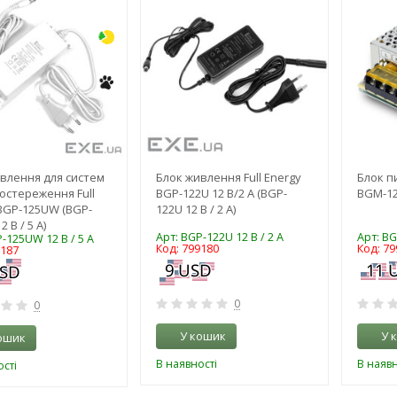
влення для систем
Блок живлення Full Energy
Блок пи
остереження Full
BGP-122U 12 В/2 А (BGP-
BGM-123
BGP-125UW (BGP-
122U 12 В / 2 А)
 В / 5 А)
Арт: BGP-122U 12 В / 2 А
Арт: BG
-125UW 12 В / 5 А
Код: 799180
Код: 79
9187
0
0
У кошик
У 
ошик
В наявності
В наявн
сті