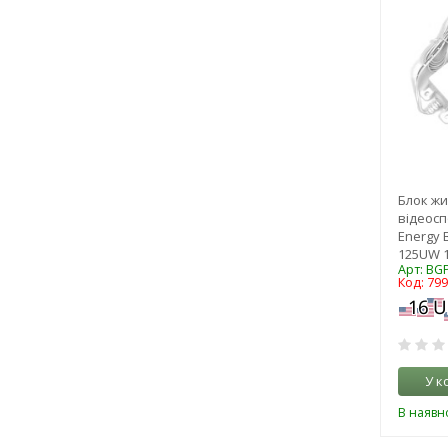
Блок жи
відеосп
Energy 
125UW 12
Арт: BGP
Код: 79
У к
В наявно