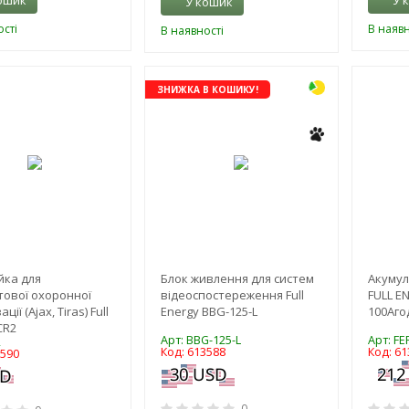
ошик
У 
У кошик
сті
В наявн
В наявності
-3%
ЗНИЖКА В КОШИКУ!
йка для
Блок живлення для систем
Акумул
ової охоронної
відеоспостереження Full
FULL EN
ції (Ajax, Tiras) Full
Energy BBG-125-L
100Агод
CR2
Арт: BBG-125-L
Арт: FE
2
Код: 613588
Код: 61
3590
0