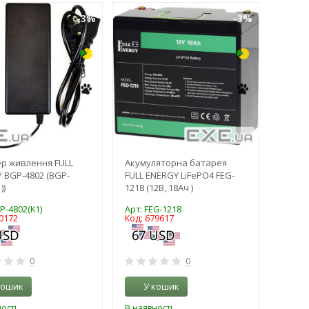
-3%
-3%
р живлення FULL
Акумуляторна батарея
 BGP-4802 (BGP-
FULL ENERGY LiFePO4 FEG-
))
1218 (12В, 18Ач )
P-4802(K1)
Арт: FEG-1218
0172
Код: 679617
0
0
кошик
У кошик
ості
В наявності