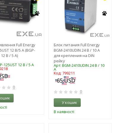
ивлення Full Energy
Блок питания Full Energy
5UST 12 В/5 А (BGP-
BGM-2410UDIN 24 В / 10 А
12 В / 5 А)
для крепления на DIN
рейку
P-125UST 12 В / 5 А
Арт: BGM-2410UDIN 24 В / 10
9218
А
Код: 799211
0
0
кошик
У кошик
ості
В наявності
-3%
-3%