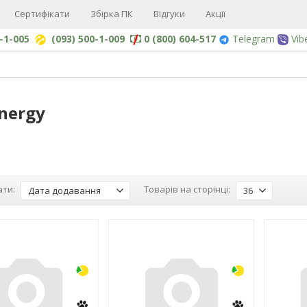
Сертифікати
Збірка ПК
Відгуки
Акції
0-1-005
(093) 500-1-009
0 (800) 604-517
Telegram
Vib
Energy
ти:
Товарів на сторінці:
Дата додавання
36
-3%
-3%
NEW!
NEW!