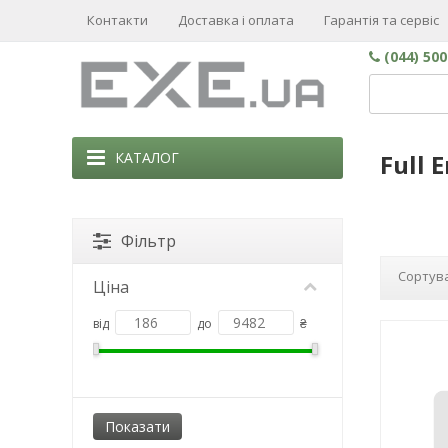
Контакти
Доставка і оплата
Гарантія та сервіс
(044) 50
КАТАЛОГ
Full 
Фільтр
Сортува
Ціна
від
до
₴
NEW!