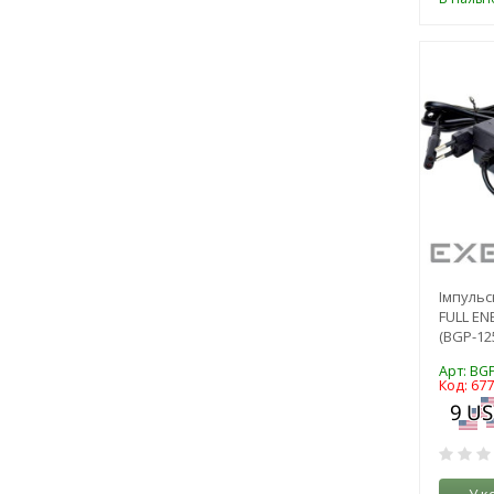
Імпульс
FULL EN
(BGP-125
Арт: BGP
Код: 67