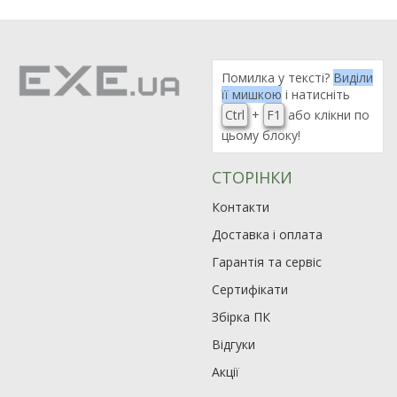
Помилка у тексті?
Виділи
її мишкою
і натисніть
Ctrl
+
F1
або клікни по
цьому блоку!
СТОРІНКИ
Контакти
Доставка і оплата
Гарантія та сервіс
Сертифікати
Збірка ПК
Відгуки
Акції