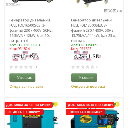
Генератор дизельний
Генератор дизельний
FULL FDL16500SC3, 3-
FULL FDL13500SE3, 3-
фазний 230 / 400V, 50Hz,
фазний 230 / 400V, 50Hz,
16.5kVA / 12kW, бак 50 л,
13.75kVA / 11kW, бак 25 л,
витрата 4
витрата
Арт: FDL16500SC3
Арт: FDL13500SE3
Код: 931824
Код: 931823
0
0
У кошик
У кошик
Очікується поставка
Очікується поставка
ДОСТАВКА ЗА 1₴ (ПО КИЄВУ)
ДОСТАВКА ЗА 1₴ (ПО КИЄВУ)
ЗНИЖКА В КОШИКУ!
ЗНИЖКА В КОШИКУ!