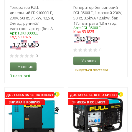
Генератор FULL
Генератор бензиновий
дизельний FDK10000LE,
FGL 3500LE, 1-фазний 230V,
230V, 50Hz, 7.5kW, 12,5 л,
50Hz, 3.5kVA / 2.8kW, бак
2л/год, ручний/
17 л, витрата 1.3 л / год,
Арт: FGL 3500LE
електростартер (без А
Код: 931825
Арт: FDK10000LE
Код: 931826
0
0
У кошик
У кошик
Очікується поставка
В наявності
ДОСТАВКА ЗА 1₴ (ПО КИЄВУ)
ДОСТАВКА ЗА 1₴ (ПО КИЄВУ)
ЗНИЖКА В КОШИКУ!
ЗНИЖКА В КОШИКУ!