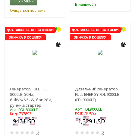
У кошик
В наявності
Очікується поставка
ДОСТАВКА ЗА 1₴ (ПО КИЄВУ)
ДОСТАВКА ЗА 1₴ (ПО КИЄВУ)
ЗНИЖКА В КОШИКУ!
ЗНИЖКА В КОШИКУ!
Генератор FULL FGL
Дизельний генератор
8000LE, 50Hz,
FULL ENERGY FDL 9000LE
8.1kVA/6.5kW, бак 28 л,
(FDL9000LE)
ручний/стартер
Арт: FDL9000LE
Арт: FGL 8000LE
Код: 797892
Код: 797893
0
0