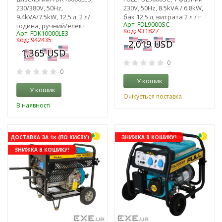
230/380V, 50Hz,
230V, 50Hz, 8.5kVA / 6.8kW,
9.4kVA/7.5kW, 12,5 л, 2 л/
бак 12,5 л, витрата 2 л / г
Арт: FDL9000SC
година, ручний/елект
Код: 931827
Арт: FDK10000LE3
Код: 942435
0
0
У кошик
У кошик
Очікується поставка
В наявності
ДОСТАВКА ЗА 1₴ (ПО КИЄВУ)
ЗНИЖКА В КОШИКУ!
ЗНИЖКА В КОШИКУ!