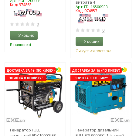
Арт: FGL 12000LE
витрата 4
Код: 974863
Арт: FDL16500SE3
Код: 974857
0
0
У кошик
У кошик
В наявності
Очікується поставка
ДОСТАВКА ЗА 1₴ (ПО КИЄВУ)
ДОСТАВКА ЗА 1₴ (ПО КИЄВУ)
ЗНИЖКА В КОШИКУ!
ЗНИЖКА В КОШИКУ!
Генератор FULL
Генератор дизельний
дизельний FDK10000LE3,
FULL FDL9000SC, 1-фазний