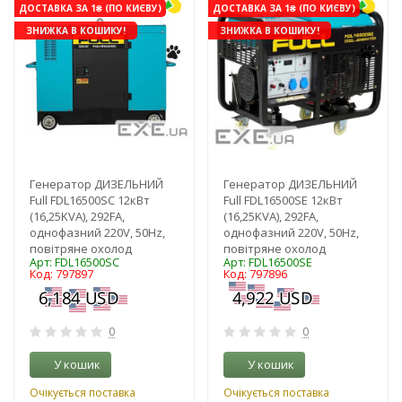
ДОСТАВКА ЗА 1₴ (ПО КИЄВУ)
ДОСТАВКА ЗА 1₴ (ПО КИЄВУ)
ЗНИЖКА В КОШИКУ!
ЗНИЖКА В КОШИКУ!
Генератор ДИЗЕЛЬНИЙ
Генератор ДИЗЕЛЬНИЙ
Full FDL16500SC 12кВт
Full FDL16500SE 12кВт
(16,25KVA), 292FA,
(16,25KVA), 292FA,
однофазний 220V, 50Hz,
однофазний 220V, 50Hz,
повітряне охолод
повітряне охолод
Арт: FDL16500SC
Арт: FDL16500SE
Код: 797897
Код: 797896
0
0
У кошик
У кошик
Очікується поставка
Очікується поставка