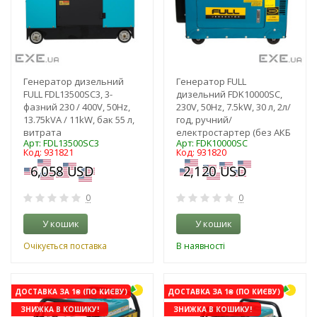
Генератор дизельний
Генератор FULL
FULL FDL13500SС3, 3-
дизельний FDK10000SC,
фазний 230 / 400V, 50Hz,
230V, 50Hz, 7.5kW, 30 л, 2л/
13.75kVA / 11kW, бак 55 л,
год, ручний/
витрата
електростартер (без АКБ
Арт: FDL13500SС3
Арт: FDK10000SC
Код: 931821
Код: 931820
0
0
У кошик
У кошик
Очікується поставка
В наявності
ДОСТАВКА ЗА 1₴ (ПО КИЄВУ)
ДОСТАВКА ЗА 1₴ (ПО КИЄВУ)
ЗНИЖКА В КОШИКУ!
ЗНИЖКА В КОШИКУ!