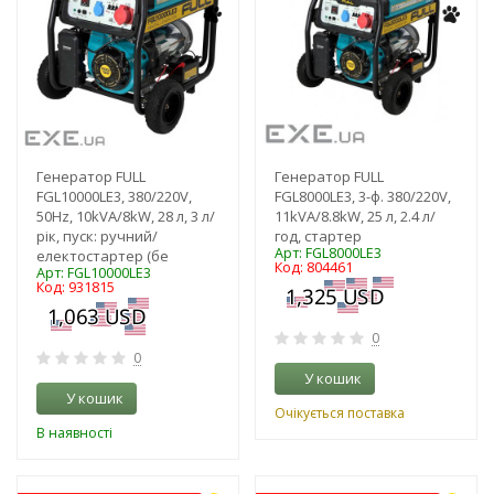
Генератор FULL
Генератор FULL
FGL10000LE3, 380/220V,
FGL8000LE3, 3-ф. 380/220V,
50Hz, 10kVA/8kW, 28 л, 3 л/
11kVA/8.8kW, 25 л, 2.4 л/
рік, пуск: ручний/
год, стартер
Арт: FGL8000LE3
електостартер (бе
Код: 804461
Арт: FGL10000LE3
Код: 931815
0
0
У кошик
У кошик
Очікується поставка
В наявності