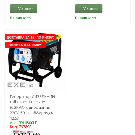
У кошик
У кошик
В наявності
В наявності
ДОСТАВКА ЗА 1₴ (ПО КИЄВУ)
ЗНИЖКА В КОШИКУ!
Генератор ДИЗЕЛЬНИЙ
Full FDL6500LE 5кВт
(6,2KVA), однофазний
220V, 50Hz, об&apos,єм
12,5л
Арт: FDL6500LE
Код: 797890