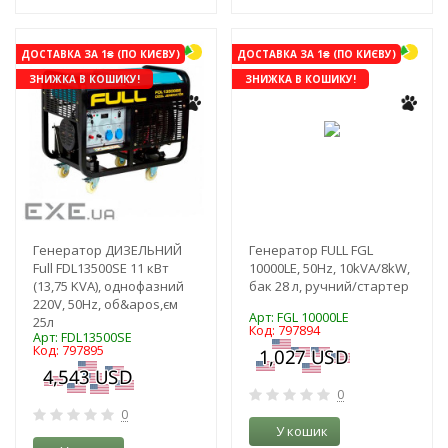
ДОСТАВКА ЗА 1₴ (ПО КИЄВУ)
ДОСТАВКА ЗА 1₴ (ПО КИЄВУ)
ЗНИЖКА В КОШИКУ!
ЗНИЖКА В КОШИКУ!
Генератор ДИЗЕЛЬНИЙ
Генератор FULL FGL
Full FDL13500SE 11 кВт
10000LE, 50Hz, 10kVA/8kW,
(13,75 KVA), однофазний
бак 28 л, ручний/стартер
220V, 50Hz, об&apos,єм
Арт: FGL 10000LE
25л
Код: 797894
Арт: FDL13500SE
Код: 797895
0
0
У кошик