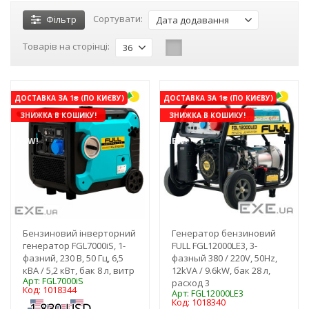
Сортувати:
Фільтр
Дата додавання
Товарів на сторінці:
36
ДОСТАВКА ЗА 1₴ (ПО КИЄВУ)
ДОСТАВКА ЗА 1₴ (ПО КИЄВУ)
ЗНИЖКА В КОШИКУ!
ЗНИЖКА В КОШИКУ!
NEW!
NEW!
Бензиновий інверторний
Генератор бензиновий
генератор FGL7000iS, 1-
FULL FGL12000LE3, 3-
фазний, 230 В, 50 Гц, 6,5
фазный 380 / 220V, 50Hz,
кВА / 5,2 кВт, бак 8 л, витр
12kVA / 9.6kW, бак 28 л,
Арт: FGL7000iS
расход 3
Код: 1018344
Арт: FGL12000LE3
Код: 1018340