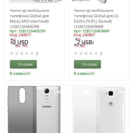
Чохол до мобільного
Чохол до мобільного
телефона Global для
телефона Global для LG
Meizu MX5 (светлый)
D320 L70 (PU, белый)
(1283126469299)
(1283126459849)
Арт: 1283126469299
Арт: 1283126459849
Код: 240877
Код: 240867
0
0
У кошик
У кошик
В наявності
В наявності
-3%
-3%