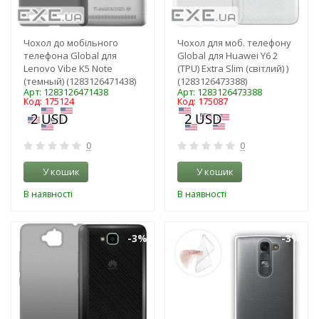
Чохол до мобільного
Чохол для моб. телефону
телефона Global для
Global для Huawei Y6 2
Lenovo Vibe K5 Note
(TPU) Extra Slim (світлий) )
(темный) (1283126471438)
(1283126473388)
Арт: 1283126471438
Арт: 1283126473388
Код: 175124
Код: 175087
0
0
У кошик
У кошик
В наявності
В наявності
-3%
-3%