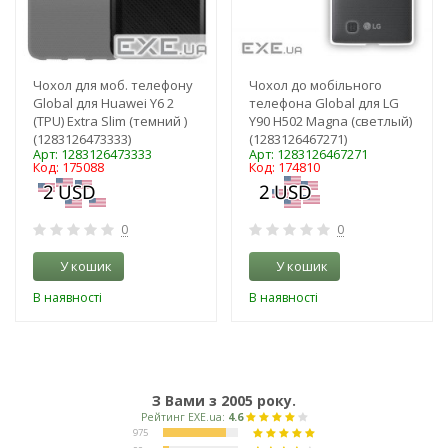
Чохол для моб. телефону
Чохол до мобільного
Global для Huawei Y6 2
телефона Global для LG
(TPU) Extra Slim (темний )
Y90 H502 Magna (светлый)
(1283126473333)
(1283126467271)
Арт: 1283126473333
Арт: 1283126467271
Код: 175088
Код: 174810
0
0
У кошик
У кошик
В наявності
В наявності
З Вами з 2005 року.