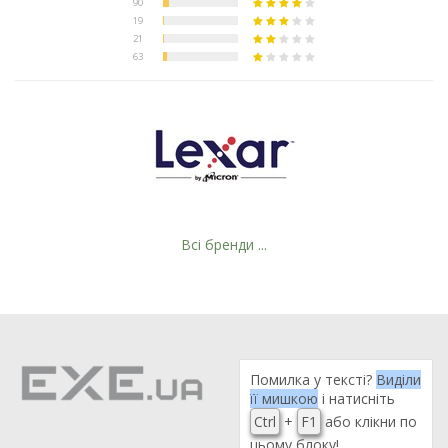
Всі бренди ...
Помилка у тексті?
Виділи
її мишкою
і натисніть
Ctrl
+
F1
або клікни по
цьому блоку!