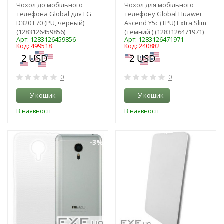
Чохол до мобільного
Чохол для мобільного
телефона Global для LG
телефону Global Huawei
D320 L70 (PU, черный)
Ascend Y5c (TPU) Extra Slim
(1283126459856)
(темний ) (1283126471971)
Арт: 1283126459856
Арт: 1283126471971
Код: 499518
Код: 240882
0
0
У кошик
У кошик
В наявності
В наявності
-3%
-3%