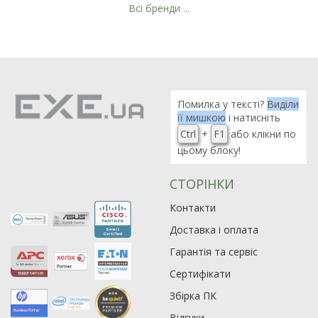
Всі бренди ...
Рейтинг EXE.ua:
4.6
974
90
Помилка у тексті?
Виділи
19
її мишкою
і натисніть
Ctrl
+
F1
або клікни по
21
цьому блоку!
63
СТОРІНКИ
Контакти
Доставка і оплата
Гарантія та сервіс
Сертифікати
Збірка ПК
Відгуки