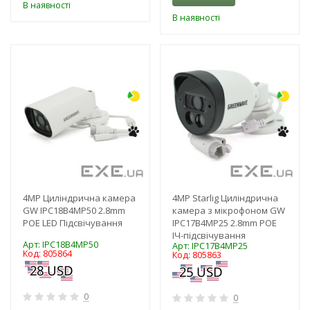
В наявності
В наявності
-9%
-10%
4MP Циліндрична камера
4MP Starlig Циліндрична
GW IPC18B4MP50 2.8mm
камера з мікрофоном GW
POE LED Підсвічування
IPC17B4MP25 2.8mm POE
ІЧ-підсвічування
Арт: IPC18B4MP50
Арт: IPC17B4MP25
Код: 805864
Код: 805863
0
0