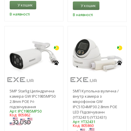
У кошик
У кошик
В наявності
В наявності
-10%
-10%
5MP Starlig Циліндрична
5MП Купольна вулична /
камера GW IPC19B5MP50
внутр камера з
2.8mm POE ІЧ-
мікрофоном GW
підсвічування
IPC51D4MP30 2.8mm POE
Арт: IPC19B5MP50
LED Підсвічуванн
Код: 805862
(YT32431) (YT32431)
Арт: YT32431
Код: 805860