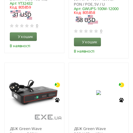
Арт: YT32432
PON / POE, 5V / U
Код: 805859
Арт: GWUPS-100W-12000
Код: 805858
0
0
У кошик
У кошик
В наявності
В наявності
-9%
-16%
ДБЖ Green Wave
ДБЖ Green Wave