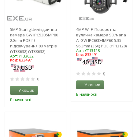
5MP Starlig Циліндрична
4MP Wi-Fi Поворотна
камера GW IPC53B5MP80
вулична камера SD/мапа
2.8mm POE ІЧ-
AI GW IPC60D4MP60 5.35-
підсвічування 80 метрів
96.3mm (36X) POE (YT13128)
Арт: YT13128
(YT33632) (YT33632)
Код: 833491
Арт: YT33632
Код: 833497
0
0
У кошик
У кошик
В наявності
В наявності
-35%
-38%