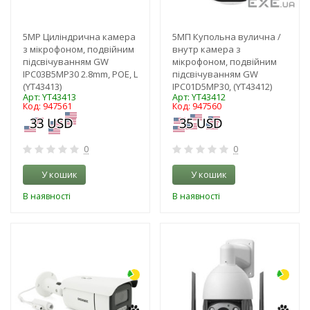
5MP Циліндрична камера
5MП Купольна вулична /
з мікрофоном, подвійним
внутр камера з
підсвічуванням GW
мікрофоном, подвійним
IPC03B5MP30 2.8mm, POE, L
підсвічуванням GW
(YT43413)
IPC01D5MP30, (YT43412)
Арт: YT43413
Арт: YT43412
Код: 947561
Код: 947560
0
0
У кошик
У кошик
В наявності
В наявності
-10%
-11%