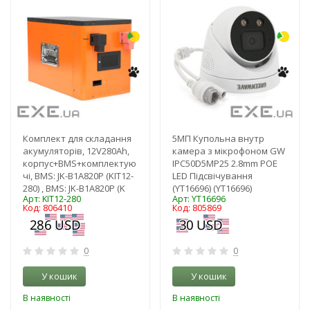
-35%
-17%
Комплект для складання
5MП Купольна внутр
акумуляторів, 12V280Ah,
камера з мікрофоном GW
корпус+BMS+комплектую
IPC50D5MP25 2.8mm POE
чі, BMS: JK-B1A820P (KIT12-
LED Підсвічування
280) , BMS: JK-B1A820P (K
(YT16696) (YT16696)
Арт: KIT12-280
Арт: YT16696
Код: 806410
Код: 805869
0
0
У кошик
У кошик
В наявності
В наявності