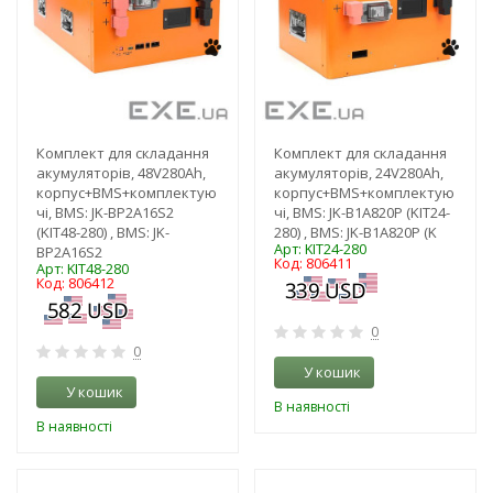
Комплект для складання
Комплект для складання
акумуляторів, 48V280Ah,
акумуляторів, 24V280Ah,
корпус+BMS+комплектую
корпус+BMS+комплектую
чі, BMS: JK-BP2A16S2
чі, BMS: JK-B1A820P (KIT24-
(KIT48-280) , BMS: JK-
280) , BMS: JK-B1A820P (K
Арт: KIT24-280
BP2A16S2
Код: 806411
Арт: KIT48-280
Код: 806412
0
0
У кошик
У кошик
В наявності
В наявності