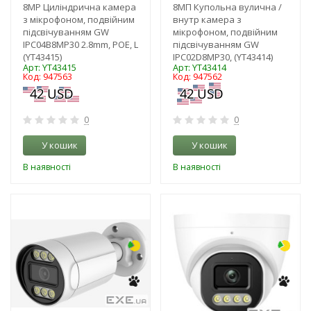
8MP Циліндрична камера
8MП Купольна вулична /
з мікрофоном, подвійним
внутр камера з
підсвічуванням GW
мікрофоном, подвійним
IPC04B8MP30 2.8mm, POE, L
підсвічуванням GW
(YT43415)
IPC02D8MP30, (YT43414)
Арт: YT43415
Арт: YT43414
Код: 947563
Код: 947562
0
0
У кошик
У кошик
В наявності
В наявності
-16%
-16%