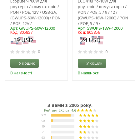
Ecoputer-P60W для
ECO418Pro-18W для
роутерів / комутаторів /
роутерів / комутаторів /
PON / POE, 12V / USB-2A,
PON / POE, 5 / 9 / 12 /
(GWUPS-60W-12000) / PON
(GWUPS-18W-12000) / PON
/ POE, 12V /
/ POE, 5 / 9 /
Арт: GWUPS-60W-12000
Арт: GWUPS-18W-12000
Код: 805857
Код: 805856
0
0
У кошик
У кошик
В наявності
В наявності
З Вами з 2005 року.