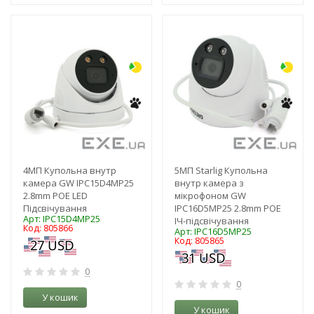
-10%
-10%
4MП Купольна внутр
5MП Starlig Купольна
камера GW IPC15D4MP25
внутр камера з
2.8mm POE LED
мікрофоном GW
Підсвічування
IPC16D5MP25 2.8mm POE
Арт: IPC15D4MP25
ІЧ-підсвічування
Код: 805866
Арт: IPC16D5MP25
Код: 805865
0
0
У кошик
У кошик