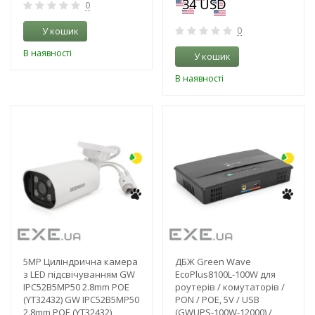
0
У кошик
0
В наявності
У кошик
В наявності
-10%
-19%
5MP Циліндрична камера
ДБЖ Green Wave
з LED підсвічуванням GW
EcoPlus8100L-100W для
IPC52B5MP50 2.8mm POE
роутерів / комутаторів /
(YT32432) GW IPC52B5MP50
PON / POE, 5V / USB
2.8mm POE (YT32432)
(GWUPS-100W-12000) /