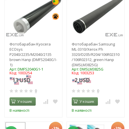
Фотобарабан Kyocera
Фотобарабан Samsung
ECOsys
ML-3310/Xerox Ph
P2040/2235/M2040/2135
3320/D205/R204/106R02310
brown Hanp (DMFS2040G1-
/106R02312, green Hanp
1)
(DMSLM3825G)
Арт: DMFS2040G1-1
Арт: DMSLM3825G
Код: 1003254
Код: 1003253
0
0
У кошик
У кошик
В наявності
В наявності
-3%
-3%