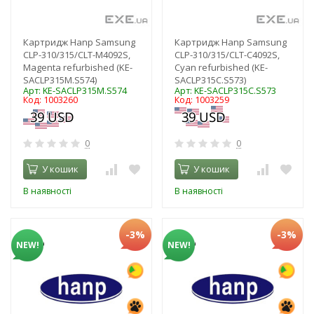
Картридж Hanp Samsung
Картридж Hanp Samsung
CLP-310/315/CLT-M4092S,
CLP-310/315/CLT-C4092S,
Magenta refurbished (KE-
Cyan refurbished (KE-
SACLP315M.S574)
SACLP315C.S573)
Арт: KE-SACLP315M.S574
Арт: KE-SACLP315C.S573
Код: 1003260
Код: 1003259
0
0
У кошик
У кошик
В наявності
В наявності
-3%
-3%
NEW!
NEW!