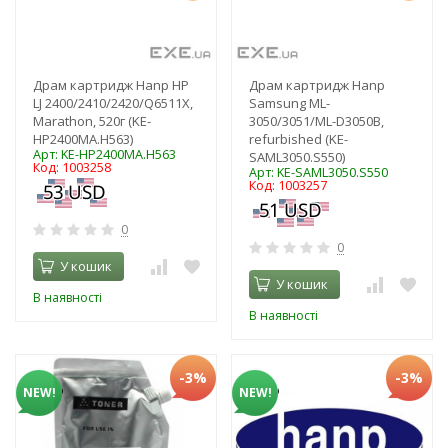
Драм картридж Hanp HP
Драм картридж Hanp
LJ 2400/2410/2420/Q6511X,
Samsung ML-
Marathon, 520г (KE-
3050/3051/ML-D3050B,
HP2400MA.H563)
refurbished (KE-
Арт: KE-HP2400MA.H563
SAML3050.S550)
Код: 1003258
Арт: KE-SAML3050.S550
Код: 1003257
0
0
У кошик
У кошик
В наявності
В наявності
-3%
-3%
NEW!
NEW!