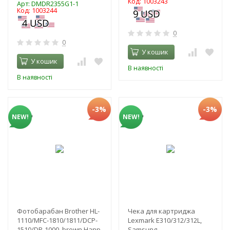
Код: 1003243
Арт: DMDR2355G1-1
Код: 1003244
0
0
У кошик
У кошик
В наявності
В наявності
-3%
-3%
NEW!
NEW!
Фотобарабан Brother HL-
Чека для картриджа
1110/MFC-1810/1811/DCP-
Lexmark E310/312/312L,
1510/DR-1000, brown Hanp
Samsung