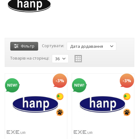
Сортувати:
Фільтр
Дата додавання
Товарів на сторінці:
36
-3%
-3%
NEW!
NEW!