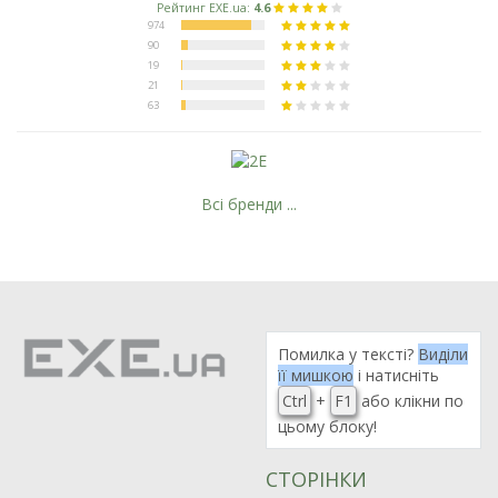
Всі бренди ...
Помилка у тексті?
Виділи
її мишкою
і натисніть
Ctrl
+
F1
або клікни по
цьому блоку!
СТОРІНКИ