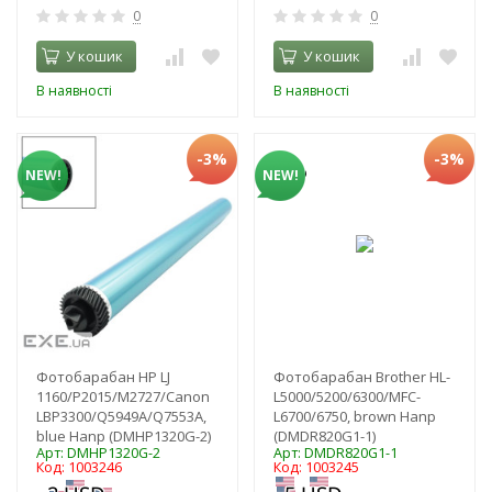
0
0
У кошик
У кошик
В наявності
В наявності
-3%
-3%
NEW!
NEW!
Фотобарабан HP LJ
Фотобарабан Brother HL-
1160/P2015/M2727/Canon
L5000/5200/6300/MFC-
LBP3300/Q5949A/Q7553A,
L6700/6750, brown Hanp
blue Hanp (DMHP1320G-2)
(DMDR820G1-1)
Арт: DMHP1320G-2
Арт: DMDR820G1-1
Код: 1003246
Код: 1003245