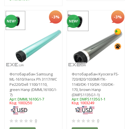
-3%
-3%
NEW!
NEW!
Фотобарабан Samsung
Фотобарабан Kyocera FS-
ML-1610/Xerox Ph 3117/WC
720/820/1030MF/TK-
Pe220/Dell 1100/1110,
1140/DK-110/DK-130/DK-
green Hanp (DMML1610G1-
170, brown Hanp
7)
(DMFS1135G1-1)
Арт: DMML1610G1-7
Арт: DMFS1135G1-1
Код: 1003250
Код: 1003249
0
0