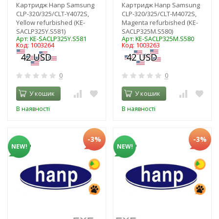
Картридж Hanp Samsung
Картридж Hanp Samsung
CLP-320/325/CLT-Y4072S,
CLP-320/325/CLT-M4072S,
Yellow refurbished (KE-
Magenta refurbished (KE-
SACLP325Y.S581)
SACLP325M.S580)
Арт: KE-SACLP325Y.S581
Арт: KE-SACLP325M.S580
Код: 1003264
Код: 1003263
0
0
У кошик
У кошик
В наявності
В наявності
-3%
-3%
NEW!
NEW!