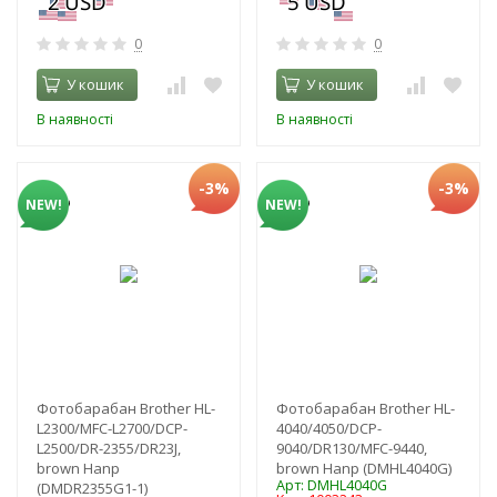
0
0
У кошик
У кошик
В наявності
В наявності
-3%
-3%
NEW!
NEW!
Фотобарабан Brother HL-
Фотобарабан Brother HL-
L2300/MFC-L2700/DCP-
4040/4050/DCP-
L2500/DR-2355/DR23J,
9040/DR130/MFC-9440,
brown Hanp
brown Hanp (DMHL4040G)
Арт: DMHL4040G
(DMDR2355G1-1)