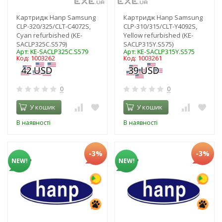
Картридж Hanp Samsung
Картридж Hanp Samsung
CLP-320/325/CLT-C4072S,
CLP-310/315/CLT-Y4092S,
Cyan refurbished (KE-
Yellow refurbished (KE-
SACLP325C.S579)
SACLP315Y.S575)
Арт: KE-SACLP325C.S579
Арт: KE-SACLP315Y.S575
Код: 1003262
Код: 1003261
0
0
У кошик
У кошик
В наявності
В наявності
-3%
-3%
NEW!
NEW!