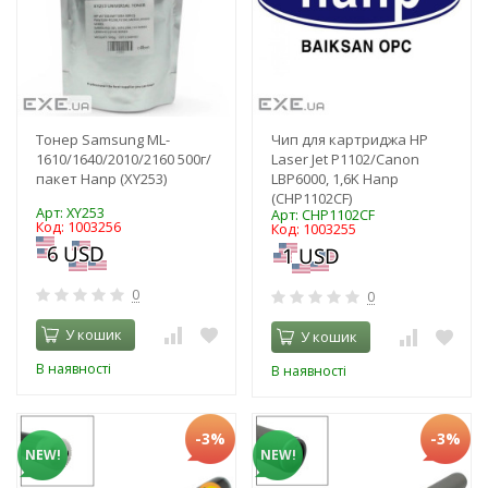
Тонер Samsung ML-
Чип для картриджа HP
1610/1640/2010/2160 500г/
Laser Jet P1102/Canon
пакет Hanp (XY253)
LBP6000, 1,6K Hanp
(CHP1102CF)
Арт: XY253
Арт: CHP1102CF
Код: 1003256
Код: 1003255
0
0
У кошик
У кошик
В наявності
В наявності
-3%
-3%
NEW!
NEW!