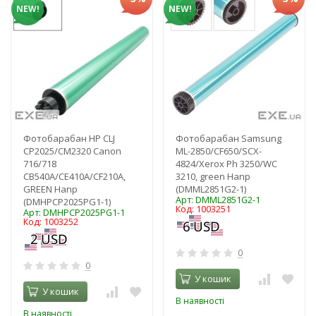
NEW!
NEW!
Фотобарабан HP CLJ
Фотобарабан Samsung
CP2025/CM2320 Canon
ML-2850/CF650/SCX-
716/718
4824/Xerox Ph 3250/WC
CB540A/CE410A/CF210A,
3210, green Hanp
GREEN Hanp
(DMML2851G2-1)
Арт: DMML2851G2-1
(DMHPCP2025PG1-1)
Код: 1003251
Арт: DMHPCP2025PG1-1
Код: 1003252
0
0
У кошик
У кошик
В наявності
В наявності