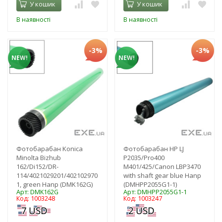
У кошик
У кошик
В наявності
В наявності
-3%
-3%
NEW!
NEW!
Фотобарабан Konica
Фотобарабан HP LJ
Minolta Bizhub
P2035/Pro400
162/Di152/DR-
M401/425/Canon LBP3470
114/4021029201/402102970
with shaft gear blue Hanp
1, green Hanp (DMK162G)
(DMHPP2055G1-1)
Арт: DMK162G
Арт: DMHPP2055G1-1
Код: 1003248
Код: 1003247