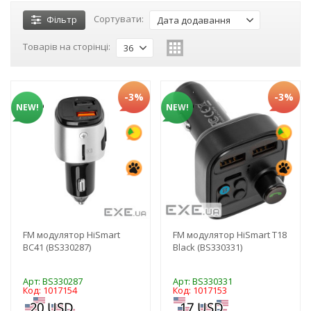
Сортувати:
Фільтр
Дата додавання
Товарів на сторінці:
36
-3%
-3%
NEW!
NEW!
FM модулятор HiSmart
FM модулятор HiSmart T18
BC41 (BS330287)
Black (BS330331)
Арт: BS330287
Арт: BS330331
Код: 1017154
Код: 1017153