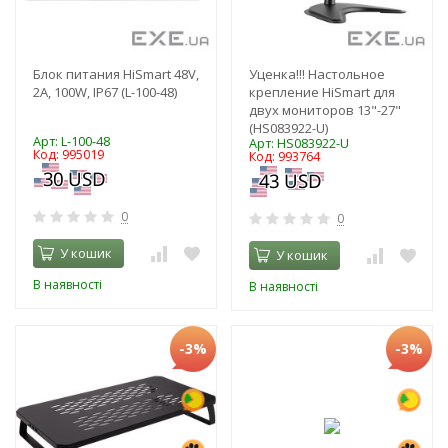
Блок питания HiSmart 48V,
Уценка!!! Настольное
2A, 100W, IP67 (L-100-48)
крепление HiSmart для
двух мониторов 13"-27"
(HS083922-U)
Арт: L-100-48
Арт: HS083922-U
Код: 995019
Код: 993764
0
0
У кошик
У кошик
В наявності
В наявності
-3%
-3%