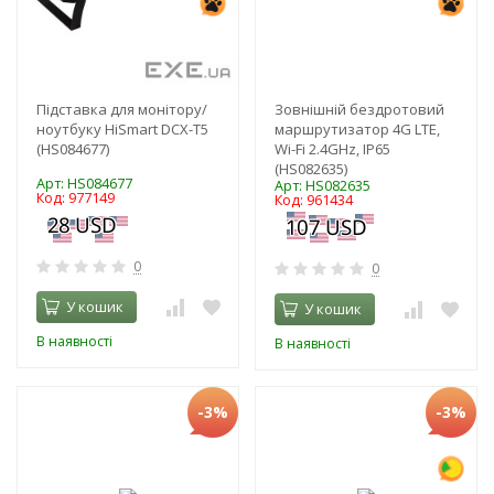
Підставка для монітору/
Зовнішній бездротовий
ноутбуку HiSmart DCX-T5
маршрутизатор 4G LTE,
(HS084677)
Wi-Fi 2.4GHz, IP65
(HS082635)
Арт: HS084677
Арт: HS082635
Код: 977149
Код: 961434
0
0
У кошик
У кошик
В наявності
В наявності
-3%
-3%