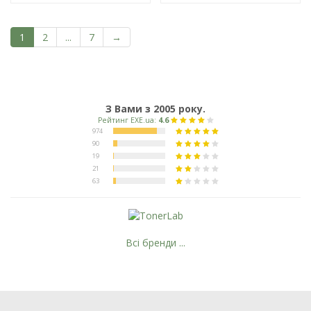
1
2
...
7
→
З Вами з 2005 року.
Всі бренди ...