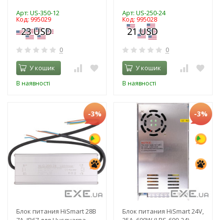
Арт: US-350-12
Арт: US-250-24
Код: 995029
Код: 995028
0
0
У кошик
У кошик
В наявності
В наявності
-3%
-3%
Блок питания HiSmart 28В
Блок питания HiSmart 24V,
7А, IP67 для Husqvarna
25A, 600W (LRS-600-24)